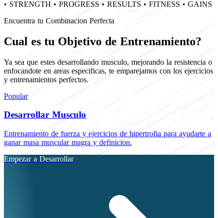
•
STRENGTH
•
PROGRESS
•
RESULTS
•
FITNESS
•
GAINS
Encuentra tu Combinacion Perfecta
Cual es tu Objetivo de Entrenamiento?
Ya sea que estes desarrollando musculo, mejorando la resistencia o
enfocandote en areas especificas, te emparejamos con los ejercicios
y entrenamientos perfectos.
Popular
Desarrollar Musculo
Entrenamiento de fuerza y ejercicios de hipertrofia para ayudarte a
ganar masa muscular magra y definicion.
Empezar a Desarrollar