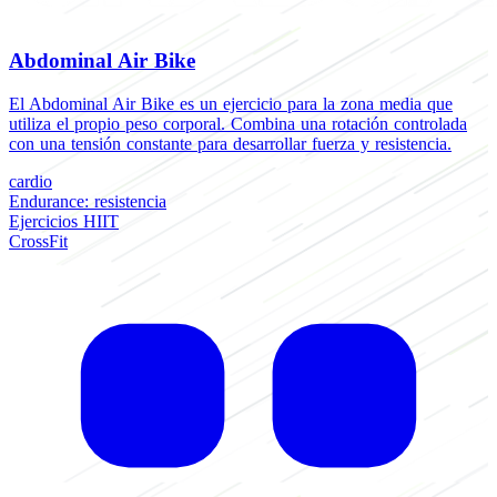
Abdominal Air Bike
El Abdominal Air Bike es un ejercicio para la zona media que
utiliza el propio peso corporal. Combina una rotación controlada
con una tensión constante para desarrollar fuerza y resistencia.
cardio
Endurance: resistencia
Ejercicios HIIT
CrossFit