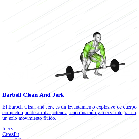
Barbell Clean And Jerk
El Barbell Clean and Jerk es un levantamiento explosivo de cuerpo
completo que desarrolla potencia, coordinación y fuerza integral en
un solo movimiento fluido.
fuerza
CrossFit