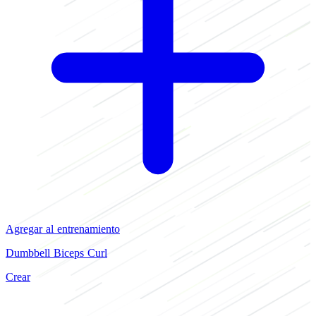
Agregar al entrenamiento
Dumbbell Biceps Curl
Crear