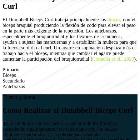
Curl
El Dumbbell Biceps Curl trabaja principalmente los
brazos
, con el
bíceps braquial produciendo la flexión de codo para elevar el peso
en la parte más exigente de la repetición. Los antebrazos,
especialmente el braquiorradial y los flexores de la muñeca,
ayudan a sujetar las mancuernas y a estabilizar la muñeca para que
la fuerza se dirija al curl. Un agarre en supinación desplaza más el
trabajo hacia el bíceps, mientras que cambiar el agarre puede
aumentar la participación del braquiorradial (
Coratella et al., 2023
).
Primario
Bíceps
Secundario
Antebrazos
Tecnica y forma
Como Realizar el Dumbbell Biceps Curl
Colócate de pie con los pies a la anchura de los hombros,
sosteniendo una mancuerna en cada mano con los brazos
totalmente extendidos y las palmas hacia delante.