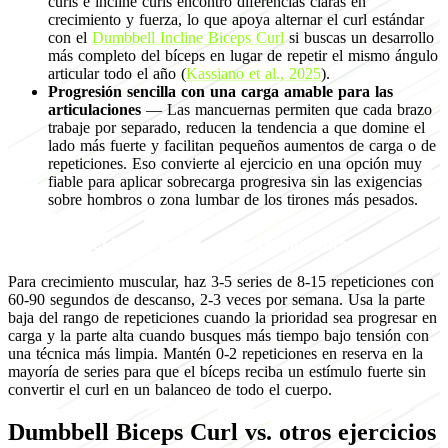
curls e incline curls encontró diferencias claras en
crecimiento y fuerza, lo que apoya alternar el curl estándar
con el
Dumbbell Incline Biceps Curl
si buscas un desarrollo
más completo del bíceps en lugar de repetir el mismo ángulo
articular todo el año (
Kassiano et al., 2025
).
Progresión sencilla con una carga amable para las
articulaciones
— Las mancuernas permiten que cada brazo
trabaje por separado, reducen la tendencia a que domine el
lado más fuerte y facilitan pequeños aumentos de carga o de
repeticiones. Eso convierte al ejercicio en una opción muy
fiable para aplicar sobrecarga progresiva sin las exigencias
sobre hombros o zona lumbar de los tirones más pesados.
Programación para crecimiento muscular
Para crecimiento muscular, haz 3-5 series de 8-15 repeticiones con
60-90 segundos de descanso, 2-3 veces por semana. Usa la parte
baja del rango de repeticiones cuando la prioridad sea progresar en
carga y la parte alta cuando busques más tiempo bajo tensión con
una técnica más limpia. Mantén 0-2 repeticiones en reserva en la
mayoría de series para que el bíceps reciba un estímulo fuerte sin
convertir el curl en un balanceo de todo el cuerpo.
Dumbbell Biceps Curl vs. otros ejercicios