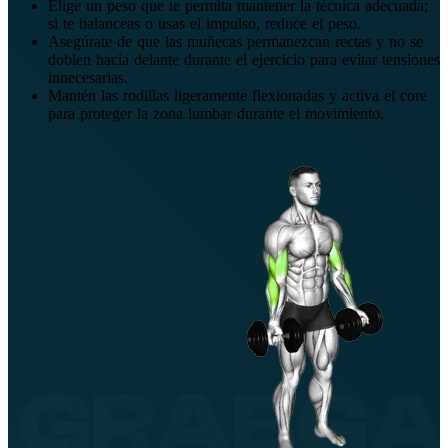
Elige un peso que te permita mantener la técnica adecuada;
si te balanceas o usas el impulso, reduce el peso.
Asegúrate de que las muñecas permanezcan rectas y no se
doblen hacia delante durante el ejercicio para evitar tensiones
innecesarias.
Mantén las rodillas ligeramente flexionadas y activa el core
para proteger la zona lumbar durante el movimiento.