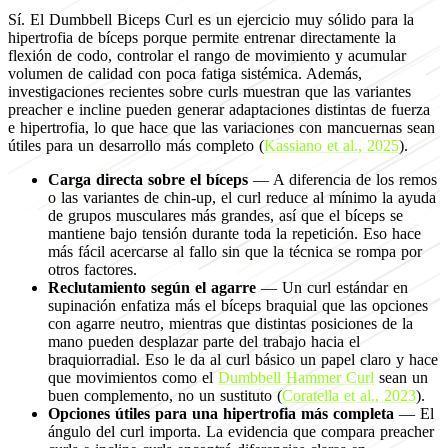
Sí. El Dumbbell Biceps Curl es un ejercicio muy sólido para la
hipertrofia de bíceps porque permite entrenar directamente la
flexión de codo, controlar el rango de movimiento y acumular
volumen de calidad con poca fatiga sistémica. Además,
investigaciones recientes sobre curls muestran que las variantes
preacher e incline pueden generar adaptaciones distintas de fuerza
e hipertrofia, lo que hace que las variaciones con mancuernas sean
útiles para un desarrollo más completo (
Kassiano et al., 2025
).
Carga directa sobre el bíceps
— A diferencia de los remos
o las variantes de chin-up, el curl reduce al mínimo la ayuda
de grupos musculares más grandes, así que el bíceps se
mantiene bajo tensión durante toda la repetición. Eso hace
más fácil acercarse al fallo sin que la técnica se rompa por
otros factores.
Reclutamiento según el agarre
— Un curl estándar en
supinación enfatiza más el bíceps braquial que las opciones
con agarre neutro, mientras que distintas posiciones de la
mano pueden desplazar parte del trabajo hacia el
braquiorradial. Eso le da al curl básico un papel claro y hace
que movimientos como el
Dumbbell Hammer Curl
sean un
buen complemento, no un sustituto (
Coratella et al., 2023
).
Opciones útiles para una hipertrofia más completa
— El
ángulo del curl importa. La evidencia que compara preacher