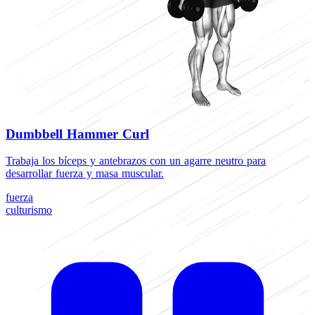
Dumbbell Hammer Curl
Trabaja los bíceps y antebrazos con un agarre neutro para
E
desarrollar fuerza y masa muscular.
q
f
fuerza
culturismo
f
E
C