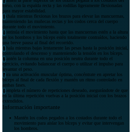
Mantén la parte superior de los brazos pegada a los costados del
torso, con la espalda recta y las rodillas ligeramente flexionadas
para mayor estabilidad.
Exhala mientras flexionas los brazos para elevar las mancuernas,
manteniendo las muñecas rectas y los codos cerca del cuerpo
durante todo el movimiento.
Continúa el movimiento hasta que las mancuernas estén a la altura
de los hombros y los bíceps estén totalmente contraídos, haciendo
una breve pausa al final del recorrido.
Inhala mientras bajas lentamente las pesas hasta la posición inicial,
controlando el descenso y manteniendo la tensión en los bíceps.
Mantén la columna en una posición neutra durante todo el
ejercicio, evitando balancear el cuerpo o utilizar el impulso para
levantar el peso.
Para una activación muscular óptima, concéntrate en apretar los
bíceps al final de cada flexión y mantén un ritmo controlado en
ambas fases.
Completa el número de repeticiones deseado, asegurándote de que
en la última repetición vuelvas a la posición inicial con los brazos
extendidos.
Información importante
Mantén los codos pegados a los costados durante todo el
movimiento para aislar los bíceps y evitar que intervengan
los hombros.