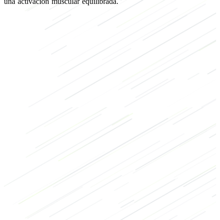
una activación muscular equilibrada.
de fuerza
de culturismo
Brazos
Mancuerna