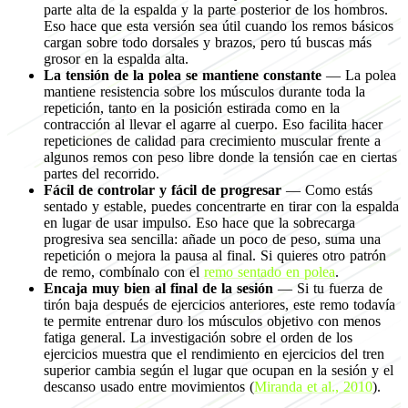
parte alta de la espalda y la parte posterior de los hombros.
Eso hace que esta versión sea útil cuando los remos básicos
cargan sobre todo dorsales y brazos, pero tú buscas más
grosor en la espalda alta.
La tensión de la polea se mantiene constante
— La polea
mantiene resistencia sobre los músculos durante toda la
repetición, tanto en la posición estirada como en la
contracción al llevar el agarre al cuerpo. Eso facilita hacer
repeticiones de calidad para crecimiento muscular frente a
algunos remos con peso libre donde la tensión cae en ciertas
partes del recorrido.
Fácil de controlar y fácil de progresar
— Como estás
sentado y estable, puedes concentrarte en tirar con la espalda
en lugar de usar impulso. Eso hace que la sobrecarga
progresiva sea sencilla: añade un poco de peso, suma una
repetición o mejora la pausa al final. Si quieres otro patrón
de remo, combínalo con el
remo sentado en polea
.
Encaja muy bien al final de la sesión
— Si tu fuerza de
tirón baja después de ejercicios anteriores, este remo todavía
te permite entrenar duro los músculos objetivo con menos
fatiga general. La investigación sobre el orden de los
ejercicios muestra que el rendimiento en ejercicios del tren
superior cambia según el lugar que ocupan en la sesión y el
descanso usado entre movimientos (
Miranda et al., 2010
).