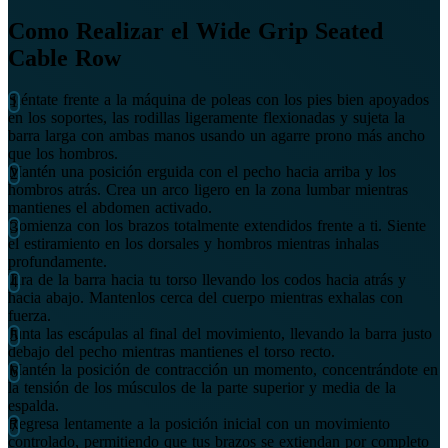
Como Realizar el Wide Grip Seated
Cable Row
Siéntate frente a la máquina de poleas con los pies bien apoyados
en los soportes, las rodillas ligeramente flexionadas y sujeta la
barra larga con ambas manos usando un agarre prono más ancho
que los hombros.
Mantén una posición erguida con el pecho hacia arriba y los
hombros atrás. Crea un arco ligero en la zona lumbar mientras
mantienes el abdomen activado.
Comienza con los brazos totalmente extendidos frente a ti. Siente
el estiramiento en los dorsales y hombros mientras inhalas
profundamente.
Tira de la barra hacia tu torso llevando los codos hacia atrás y
hacia abajo. Mantenlos cerca del cuerpo mientras exhalas con
fuerza.
Junta las escápulas al final del movimiento, llevando la barra justo
debajo del pecho mientras mantienes el torso recto.
Mantén la posición de contracción un momento, concentrándote en
la tensión de los músculos de la parte superior y media de la
espalda.
Regresa lentamente a la posición inicial con un movimiento
controlado, permitiendo que tus brazos se extiendan por completo