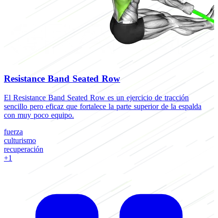
Resistance Band Seated Row
El Resistance Band Seated Row es un ejercicio de tracción
E
sencillo pero eficaz que fortalece la parte superior de la espalda
q
con muy poco equipo.
f
fuerza
f
culturismo
E
recuperación
C
+1