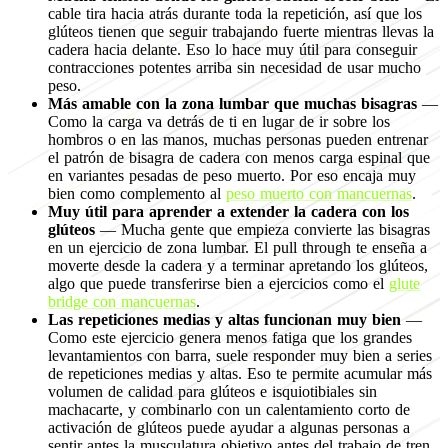
cable tira hacia atrás durante toda la repetición, así que los
glúteos tienen que seguir trabajando fuerte mientras llevas la
cadera hacia delante. Eso lo hace muy útil para conseguir
contracciones potentes arriba sin necesidad de usar mucho
peso.
Más amable con la zona lumbar que muchas bisagras
—
Como la carga va detrás de ti en lugar de ir sobre los
hombros o en las manos, muchas personas pueden entrenar
el patrón de bisagra de cadera con menos carga espinal que
en variantes pesadas de peso muerto. Por eso encaja muy
bien como complemento al
peso muerto con mancuernas
.
Muy útil para aprender a extender la cadera con los
glúteos
— Mucha gente que empieza convierte las bisagras
en un ejercicio de zona lumbar. El pull through te enseña a
moverte desde la cadera y a terminar apretando los glúteos,
algo que puede transferirse bien a ejercicios como el
glute
bridge con mancuernas
.
Las repeticiones medias y altas funcionan muy bien
—
Como este ejercicio genera menos fatiga que los grandes
levantamientos con barra, suele responder muy bien a series
de repeticiones medias y altas. Eso te permite acumular más
volumen de calidad para glúteos e isquiotibiales sin
machacarte, y combinarlo con un calentamiento corto de
activación de glúteos puede ayudar a algunas personas a
sentir antes la musculatura objetivo antes del trabajo de tren