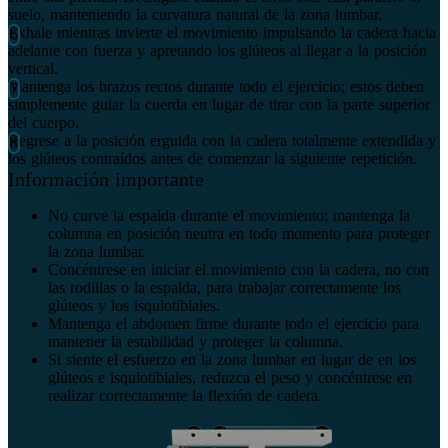
suelo, manteniendo la curvatura natural de la zona lumbar.
Exhale mientras invierte el movimiento impulsando la cadera hacia
adelante con fuerza y apretando los glúteos al llegar a la posición
vertical.
Mantenga los brazos rectos durante todo el ejercicio; estos deben
simplemente guiar la cuerda en lugar de tirar con la parte superior
del cuerpo.
Regrese a la posición erguida con la cadera totalmente extendida y
los glúteos contraídos antes de comenzar la siguiente repetición.
Información importante
No curve la espalda durante el movimiento; mantenga la
columna en posición neutra en todo momento para proteger
la zona lumbar.
Concéntrese en iniciar el movimiento con la cadera, no con
las rodillas o la espalda, para trabajar correctamente los
glúteos y los isquiotibiales.
Mantenga el abdomen firme durante todo el ejercicio para
mantener la estabilidad y proteger la columna.
Si siente el esfuerzo en la zona lumbar en lugar de en los
glúteos e isquiotibiales, reduzca el peso y concéntrese en
realizar correctamente la flexión de cadera.