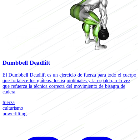
Dumbbell Deadlift
El Dumbbell Deadlift es un ejercicio de fuerza para todo el cuerpo
E
que fortalece los glúteos, los isquiotibiales y la espalda, a la vez
D
que refuerza la técnica correcta del movimiento de bisagra de
c
cadera.
f
fuerza
E
culturismo
c
powerlifting
E
C