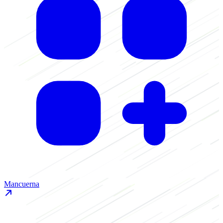
Mancuerna
K