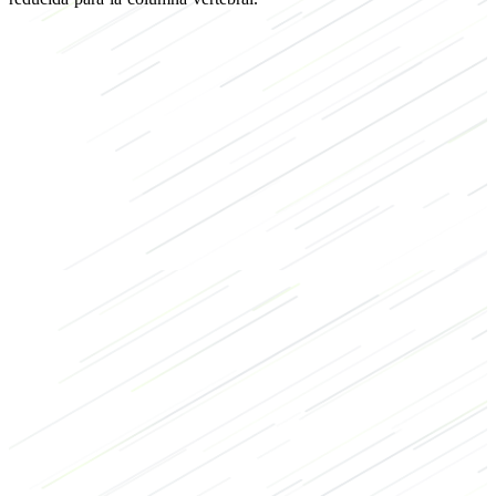
de fuerza
de culturismo
HIIT
Gluteos