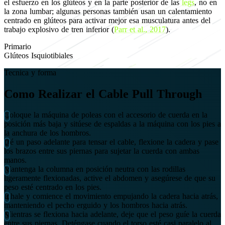
el esfuerzo en los glúteos y en la parte posterior de las
legs
, no en
la zona lumbar; algunas personas también usan un calentamiento
centrado en glúteos para activar mejor esa musculatura antes del
trabajo explosivo de tren inferior (
Parr et al., 2017
).
Primario
Glúteos
Isquiotibiales
Tecnica y forma
Como Realizar el Cable Pull Through
Coloque la máquina de poleas con el accesorio de cuerda en la
posición más baja y sitúese de espaldas a la máquina con los pies a
la anchura de los hombros.
Dé un paso adelante para tensar el cable, flexione la cadera y pase
los brazos entre sus piernas para sujetar la cuerda con ambas
manos.
Mantenga la columna en posición neutra con las rodillas
ligeramente flexionadas, active el abdomen y asegúrese de que su
peso esté centrado en los pies.
Inhale y comience el movimiento empujando la cadera hacia atrás,
manteniendo el pecho erguido y los hombros hacia atrás.
Mientras se flexiona hacia adelante, deje que el peso guíe la cuerda
entre sus piernas. Deténgase cuando el torso esté casi paralelo al