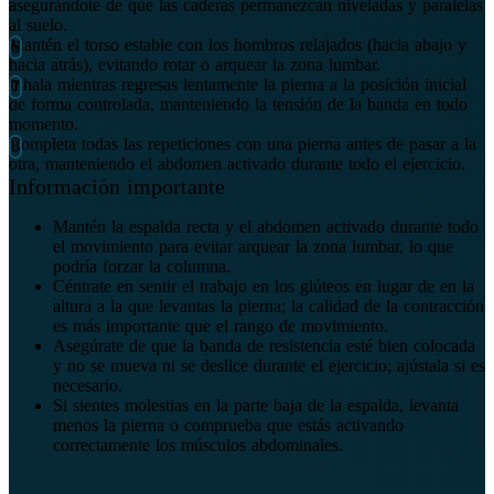
asegurándote de que las caderas permanezcan niveladas y paralelas
al suelo.
Mantén el torso estable con los hombros relajados (hacia abajo y
hacia atrás), evitando rotar o arquear la zona lumbar.
Inhala mientras regresas lentamente la pierna a la posición inicial
de forma controlada, manteniendo la tensión de la banda en todo
momento.
Completa todas las repeticiones con una pierna antes de pasar a la
otra, manteniendo el abdomen activado durante todo el ejercicio.
Información importante
Mantén la espalda recta y el abdomen activado durante todo
el movimiento para evitar arquear la zona lumbar, lo que
podría forzar la columna.
Céntrate en sentir el trabajo en los glúteos en lugar de en la
altura a la que levantas la pierna; la calidad de la contracción
es más importante que el rango de movimiento.
Asegúrate de que la banda de resistencia esté bien colocada
y no se mueva ni se deslice durante el ejercicio; ajústala si es
necesario.
Si sientes molestias en la parte baja de la espalda, levanta
menos la pierna o comprueba que estás activando
correctamente los músculos abdominales.