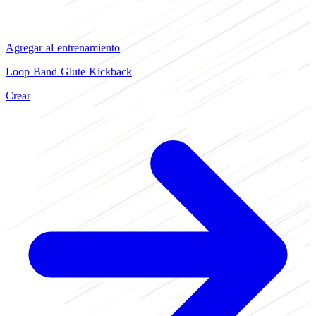
Agregar al entrenamiento
Loop Band Glute Kickback
Crear