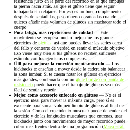
resistencia justo en la parte del recorrido en la que empujas
la pierna hacia atrás, así que el glúteo tiene que seguir
trabajando sin relajarse. Por eso es un buen complemento
después de sentadillas, peso muerto o zancadas cuando
quieres añadir más volumen de glúteos sin machacar todo el
cuerpo.
Poca fatiga, más repeticiones de calidad
— Este
movimiento se recupera mucho mejor que los grandes
ejercicios de
piernas
, así que puedes llevar las series cerca
del fallo y centrarte de verdad en sentir el músculo objetivo.
Eso viene muy bien si tus glúteos no reciben suficiente
estímulo con los ejercicios compuestos.
Útil para mejorar la conexión mente-músculo
— Los
kickbacks te enseñan a mover desde la cadera sin balancear
la zona lumbar. Si te cuesta notar los glúteos en ejercicios
más grandes, combinarlo con un
glute bridge con banda de
resistencia
puede hacer que el trabajo de glúteos sea más
fácil de sentir y repetir.
Mejor como accesorio enfocado en glúteos
— No es el
ejercicio ideal para mover la máxima carga, pero sí es
excelente para sumar volumen limpio de glúteos al final de
la sesión. Como el crecimiento muscular puede depender del
ejercicio y de las longitudes musculares que entrenas, usar
kickbacks junto con movimientos de mayor recorrido puede
cubrir más frentes dentro de una programación (
Maeo et al.,