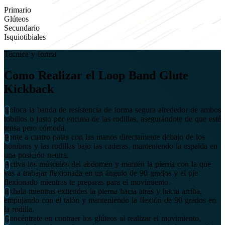
Primario
Glúteos
Secundario
Isquiotibiales
Tecnica y forma
Como Realizar el Loop Band Glute
Kickback
Coloca la banda de resistencia de forma segura alrededor de ambos
tobillos o justo por encima de las rodillas, asegurándote de que esté
tensa pero cómoda.
Ponte a cuatro patas con las manos directamente debajo de los
hombros y las rodillas bajo las caderas, manteniendo la espalda en
una posición neutra.
Activa los músculos del abdomen y mantén la pierna con la que
vas a trabajar flexionada en un ángulo de 90 grados y el pie
flexionado mientras te preparas para el movimiento.
Exhala mientras extiendes la pierna hacia atrás y hacia arriba,
empujando con el talón y manteniendo la flexión de 90 grados en
la rodilla.
Concéntrate en contraer los glúteos al realizar el movimiento,