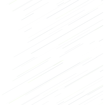
de fuerza
de culturismo
HIIT
Gluteos
Piernas