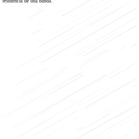
resistencia de una banda.
de fuerza
de culturismo
HIIT
Gluteos