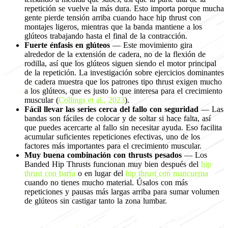
repetición se vuelve la más dura. Esto importa porque mucha
gente pierde tensión arriba cuando hace hip thrust con
montajes ligeros, mientras que la banda mantiene a los
glúteos trabajando hasta el final de la contracción.
Fuerte énfasis en glúteos
— Este movimiento gira
alrededor de la extensión de cadera, no de la flexión de
rodilla, así que los glúteos siguen siendo el motor principal
de la repetición. La investigación sobre ejercicios dominantes
de cadera muestra que los patrones tipo thrust exigen mucho
a los glúteos, que es justo lo que interesa para el crecimiento
muscular (
Collings et al., 2023
).
Fácil llevar las series cerca del fallo con seguridad
— Las
bandas son fáciles de colocar y de soltar si hace falta, así
que puedes acercarte al fallo sin necesitar ayuda. Eso facilita
acumular suficientes repeticiones efectivas, uno de los
factores más importantes para el crecimiento muscular.
Muy buena combinación con thrusts pesados
— Los
Banded Hip Thrusts funcionan muy bien después del
hip
thrust con barra
o en lugar del
hip thrust con mancuerna
cuando no tienes mucho material. Úsalos con más
repeticiones y pausas más largas arriba para sumar volumen
de glúteos sin castigar tanto la zona lumbar.
Programación para crecimiento muscular