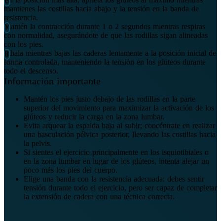
mantienes las costillas hacia abajo y la tensión en la banda de
resistencia.
Mantén la contracción durante 1 o 2 segundos mientras respiras
con normalidad, asegurándote de que las rodillas sigan alineadas
con los pies.
Inhala mientras bajas las caderas lentamente a la posición inicial de
forma controlada, manteniendo la tensión en los glúteos durante
todo el descenso.
Información importante
Mantén los pies justo debajo de las rodillas en la parte
superior del movimiento para maximizar la activación de los
glúteos y reducir la carga en la zona lumbar.
Evita arquear la espalda baja al subir; concéntrate en realizar
una basculación pélvica posterior, llevando las costillas hacia
la pelvis.
Si sientes el ejercicio principalmente en los isquiotibiales o
en la zona lumbar en lugar de los glúteos, intenta alejar un
poco más los pies del cuerpo.
Elige una banda con la resistencia adecuada: debes sentir
tensión durante todo el ejercicio, pero ser capaz de completar
la extensión de cadera con una técnica correcta.