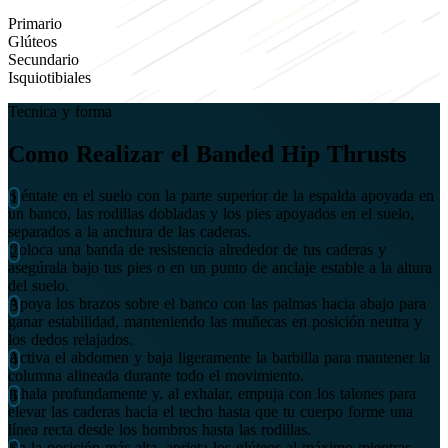
Primario
Glúteos
Secundario
Isquiotibiales
Tecnica y forma
Como Realizar el Banded Hip Thrusts
Siéntate en el suelo con la parte superior de la espalda apoyada en
un banco, las rodillas dobladas y los pies apoyados en el suelo,
separados a la anchura de las caderas.
Coloca una banda de resistencia alrededor de tus caderas y
asegúrala bajo tus pies o en un punto de anclaje estable a la altura
del suelo.
Apoya los brazos sobre el banco con las palmas hacia abajo para
ganar estabilidad, manteniendo las muñecas en posición neutra y
los dedos relajados.
Activa el abdomen y baja ligeramente la barbilla para mantener la
columna alineada durante todo el movimiento.
Inhala profundamente y, al exhalar, empuja con los talones para
elevar las caderas hacia el techo hasta que tu cuerpo forme una
línea recta desde los hombros hasta las rodillas.
En la posición más alta, aprieta los glúteos al máximo mientras