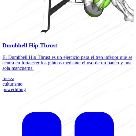
Dumbbell Hip Thrust
El Dumbbell Hip Thrust es un ejercicio para el tren inferior que se
E
centra en fortalecer los glúteos mediante el uso de un banco y una
t
sola mancuerna.
e
fuerza
f
culturismo
c
powerlifting
p