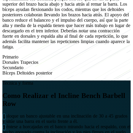
superior del brazo hacia abajo y hacia atrás al remar la barra. Los
bíceps ayudan flexionando los codos, mientras que los deltoides
posteriores colaboran llevando los brazos hacia atrás. El apoyo del
banco reduce el balanceo y el impulso del cuerpo, así que la parte
alta y media de la espalda tienen que hacer más trabajo en lugar de
descargarlo en el tren inferior. Deberías notar una contracción
fuerte en dorsales y espalda alta al final de cada repetición, lo que
además facilita mantener las repeticiones limpias cuando aparece la
fatiga.
Primario
Dorsales
Trapecios
Secundario
Bíceps
Deltoides posterior
Tecnica y forma
Como Realizar el Incline Bench Barbell
Row
Coloque un banco ajustable en una inclinación de 30 a 45 grados
y sitúe una barra en el suelo frente a él.
Siéntese a horcajadas en el banco mirando hacia el respaldo, con el
pecho apoyado contra la inclinación y los pies firmes en el suelo