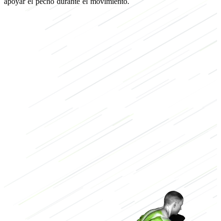
apoyar el pecho durante el movimiento.
de fuerza
de culturismo
Espalda
Barra (Barbell)
Bajo
3/3
Alto