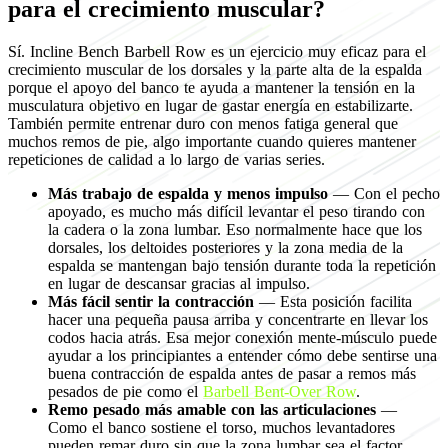
para el crecimiento muscular?
Sí. Incline Bench Barbell Row es un ejercicio muy eficaz para el
crecimiento muscular de los dorsales y la parte alta de la espalda
porque el apoyo del banco te ayuda a mantener la tensión en la
musculatura objetivo en lugar de gastar energía en estabilizarte.
También permite entrenar duro con menos fatiga general que
muchos remos de pie, algo importante cuando quieres mantener
repeticiones de calidad a lo largo de varias series.
Más trabajo de espalda y menos impulso
— Con el pecho
apoyado, es mucho más difícil levantar el peso tirando con
la cadera o la zona lumbar. Eso normalmente hace que los
dorsales, los deltoides posteriores y la zona media de la
espalda se mantengan bajo tensión durante toda la repetición
en lugar de descansar gracias al impulso.
Más fácil sentir la contracción
— Esta posición facilita
hacer una pequeña pausa arriba y concentrarte en llevar los
codos hacia atrás. Esa mejor conexión mente-músculo puede
ayudar a los principiantes a entender cómo debe sentirse una
buena contracción de espalda antes de pasar a remos más
pesados de pie como el
Barbell Bent-Over Row
.
Remo pesado más amable con las articulaciones
—
Como el banco sostiene el torso, muchos levantadores
pueden remar duro sin que la zona lumbar sea el factor