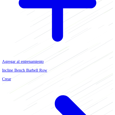
Agregar al entrenamiento
Incline Bench Barbell Row
Crear