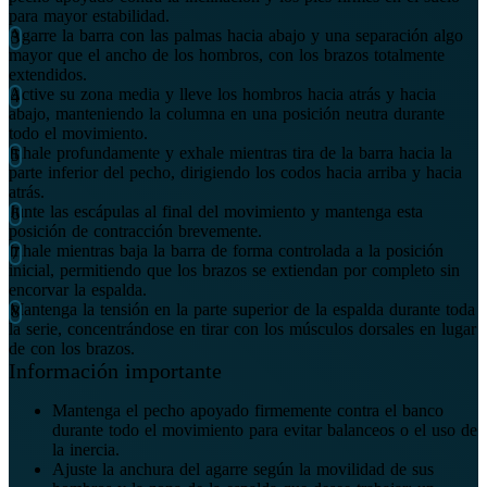
para mayor estabilidad.
Agarre la barra con las palmas hacia abajo y una separación algo
mayor que el ancho de los hombros, con los brazos totalmente
extendidos.
Active su zona media y lleve los hombros hacia atrás y hacia
abajo, manteniendo la columna en una posición neutra durante
todo el movimiento.
Inhale profundamente y exhale mientras tira de la barra hacia la
parte inferior del pecho, dirigiendo los codos hacia arriba y hacia
atrás.
Junte las escápulas al final del movimiento y mantenga esta
posición de contracción brevemente.
Inhale mientras baja la barra de forma controlada a la posición
inicial, permitiendo que los brazos se extiendan por completo sin
encorvar la espalda.
Mantenga la tensión en la parte superior de la espalda durante toda
la serie, concentrándose en tirar con los músculos dorsales en lugar
de con los brazos.
Información importante
Mantenga el pecho apoyado firmemente contra el banco
durante todo el movimiento para evitar balanceos o el uso de
la inercia.
Ajuste la anchura del agarre según la movilidad de sus