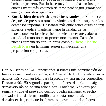
limitante primero. Eso lo hace muy útil en días en los que
quieres meter más volumen de remo pero seguir guardando
energía para otros ejercicios.
Encaja bien después de ejercicios grandes
— Si lo haces
después de presses u otros movimientos de tren superior, los
descansos importan. Descansar más entre series duras de tren
superior ayuda a mantener mejor la calidad de las
repeticiones en los ejercicios que vienen después, algo útil
cuando el remo no es tu primer movimiento. También
puedes combinarlo con un press como el
Barbell Incline
Bench Press
en la misma sesión sin necesitar una
preparación complicada.
Programación para crecimiento muscular
Haz 3-5 series de 6-10 repeticiones si buscas una combinación de
fuerza y crecimiento muscular, o 3-4 series de 10-15 repeticiones si
quieres más volumen total para la espalda y una mayor congestión.
Descansa 90-150 segundos para que tu fuerza de tirón no caiga
demasiado rápido de una serie a otra. Entrénalo 1-2 veces por
semana y sube el peso solo cuando puedas mantener el pecho
apoyado, tirar de forma equilibrada y notar que trabajan los
dorsales en lugar de que los brazos se lleven todo el esfuerzo.