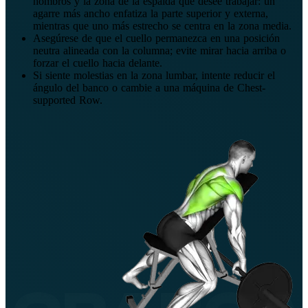
hombros y la zona de la espalda que desee trabajar: un
agarre más ancho enfatiza la parte superior y externa,
mientras que uno más estrecho se centra en la zona media.
Asegúrese de que el cuello permanezca en una posición
neutra alineada con la columna; evite mirar hacia arriba o
forzar el cuello hacia delante.
Si siente molestias en la zona lumbar, intente reducir el
ángulo del banco o cambie a una máquina de Chest-
supported Row.