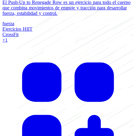
El Push-Up to Renegade Row es un ejercicio para todo el cuerpo
E
que combina movimientos de empuje y tracción para desarrollar
f
fuerza, estabilidad y control.
z
fuerza
f
Ejercicios HIIT
E
CrossFit
C
+1