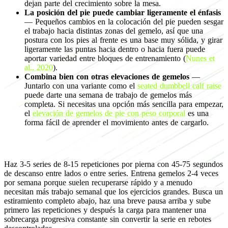
dejan parte del crecimiento sobre la mesa.
La posición del pie puede cambiar ligeramente el énfasis
— Pequeños cambios en la colocación del pie pueden sesgar
el trabajo hacia distintas zonas del gemelo, así que una
postura con los pies al frente es una base muy sólida, y girar
ligeramente las puntas hacia dentro o hacia fuera puede
aportar variedad entre bloques de entrenamiento (
Nunes et
al., 2020
).
Combina bien con otras elevaciones de gemelos
—
Juntarlo con una variante como el
seated dumbbell calf raise
puede darte una semana de trabajo de gemelos más
completa. Si necesitas una opción más sencilla para empezar,
el
elevación de gemelos de pie con peso corporal
es una
forma fácil de aprender el movimiento antes de cargarlo.
Programación para crecimiento muscular
Haz 3-5 series de 8-15 repeticiones por pierna con 45-75 segundos
de descanso entre lados o entre series. Entrena gemelos 2-4 veces
por semana porque suelen recuperarse rápido y a menudo
necesitan más trabajo semanal que los ejercicios grandes. Busca un
estiramiento completo abajo, haz una breve pausa arriba y sube
primero las repeticiones y después la carga para mantener una
sobrecarga progresiva constante sin convertir la serie en rebotes