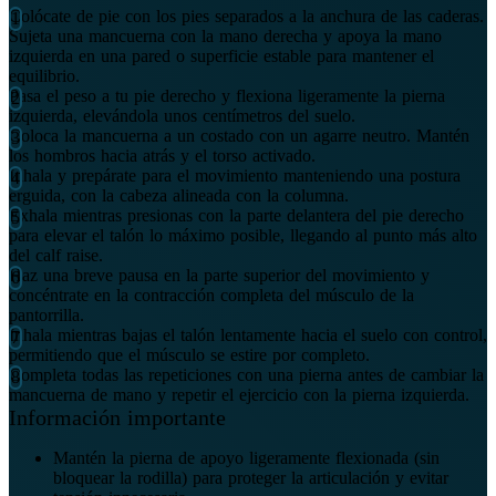
Colócate de pie con los pies separados a la anchura de las caderas.
Sujeta una mancuerna con la mano derecha y apoya la mano
izquierda en una pared o superficie estable para mantener el
equilibrio.
Pasa el peso a tu pie derecho y flexiona ligeramente la pierna
izquierda, elevándola unos centímetros del suelo.
Coloca la mancuerna a un costado con un agarre neutro. Mantén
los hombros hacia atrás y el torso activado.
Inhala y prepárate para el movimiento manteniendo una postura
erguida, con la cabeza alineada con la columna.
Exhala mientras presionas con la parte delantera del pie derecho
para elevar el talón lo máximo posible, llegando al punto más alto
del calf raise.
Haz una breve pausa en la parte superior del movimiento y
concéntrate en la contracción completa del músculo de la
pantorrilla.
Inhala mientras bajas el talón lentamente hacia el suelo con control,
permitiendo que el músculo se estire por completo.
Completa todas las repeticiones con una pierna antes de cambiar la
mancuerna de mano y repetir el ejercicio con la pierna izquierda.
Información importante
Mantén la pierna de apoyo ligeramente flexionada (sin
bloquear la rodilla) para proteger la articulación y evitar