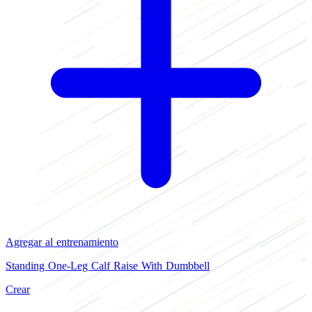
Agregar al entrenamiento
Standing One-Leg Calf Raise With Dumbbell
Crear