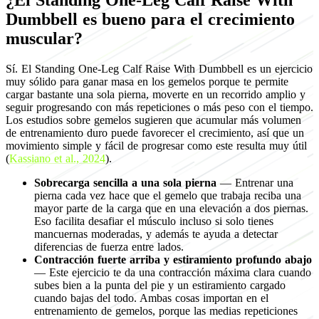
¿El Standing One-Leg Calf Raise With
Dumbbell es bueno para el crecimiento
muscular?
Sí. El Standing One-Leg Calf Raise With Dumbbell es un ejercicio
muy sólido para ganar masa en los gemelos porque te permite
cargar bastante una sola pierna, moverte en un recorrido amplio y
seguir progresando con más repeticiones o más peso con el tiempo.
Los estudios sobre gemelos sugieren que acumular más volumen
de entrenamiento duro puede favorecer el crecimiento, así que un
movimiento simple y fácil de progresar como este resulta muy útil
(
Kassiano et al., 2024
).
Sobrecarga sencilla a una sola pierna
— Entrenar una
pierna cada vez hace que el gemelo que trabaja reciba una
mayor parte de la carga que en una elevación a dos piernas.
Eso facilita desafiar el músculo incluso si solo tienes
mancuernas moderadas, y además te ayuda a detectar
diferencias de fuerza entre lados.
Contracción fuerte arriba y estiramiento profundo abajo
— Este ejercicio te da una contracción máxima clara cuando
subes bien a la punta del pie y un estiramiento cargado
cuando bajas del todo. Ambas cosas importan en el
entrenamiento de gemelos, porque las medias repeticiones