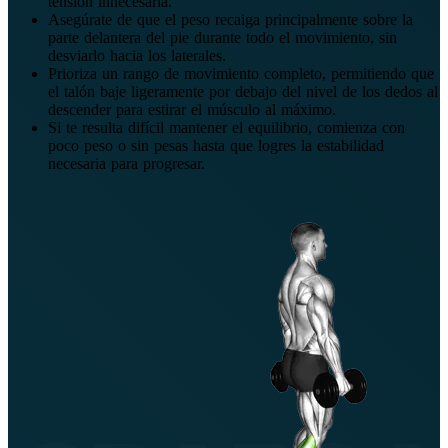
tensión innecesaria.
Asegúrate de que el peso recaiga principalmente sobre la
parte delantera del pie durante todo el movimiento, sin
desviarlo hacia los laterales.
Prioriza un rango de movimiento completo, permitiendo que
el talón baje ligeramente por debajo del nivel de los dedos al
descender para estirar el músculo al máximo.
Si te resulta difícil mantener el equilibrio, comienza con
poco peso o sin pesas hasta que logres la estabilidad
necesaria para progresar.