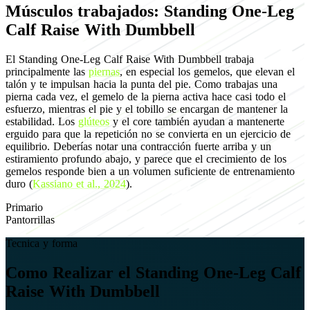
Músculos trabajados: Standing One-Leg
Calf Raise With Dumbbell
El Standing One-Leg Calf Raise With Dumbbell trabaja
principalmente las
piernas
, en especial los gemelos, que elevan el
talón y te impulsan hacia la punta del pie. Como trabajas una
pierna cada vez, el gemelo de la pierna activa hace casi todo el
esfuerzo, mientras el pie y el tobillo se encargan de mantener la
estabilidad. Los
glúteos
y el core también ayudan a mantenerte
erguido para que la repetición no se convierta en un ejercicio de
equilibrio. Deberías notar una contracción fuerte arriba y un
estiramiento profundo abajo, y parece que el crecimiento de los
gemelos responde bien a un volumen suficiente de entrenamiento
duro (
Kassiano et al., 2024
).
Primario
Pantorrillas
Tecnica y forma
Como Realizar el Standing One-Leg Calf
Raise With Dumbbell