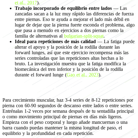
et al., 2017
).
Trabajo incorporado de equilibrio entre lados
— Las
zancadas sacan a la luz muy rápido las diferencias de fuerza
entre piernas. Eso te ayuda a mejorar el lado más débil en
lugar de dejar que la pierna fuerte esconda el problema, algo
que pasa a menudo en ejercicios a dos piernas como la
familia de alternativas al
bulgarian-split-squat
.
Ideal para repeticiones de más calidad
— La fatiga puede
alterar el apoyo y la posición de la rodilla durante las
forward lunges, así que este ejercicio recompensa más las
series controladas que las repeticiones altas hechas a lo
bruto. La investigación muestra que la fatiga modifica la
biomecánica del tren inferior y la posición de la rodilla
durante el forward lunge (
Gao et al., 2023
).
Programación para crecimiento muscular
Para crecimiento muscular, haz 3-4 series de 8-12 repeticiones por
pierna con 60-90 segundos de descanso entre lados o entre series.
Entrénalas 1-2 veces por semana después de tu sentadilla principal
o como movimiento principal de piernas en días más ligeros.
Empieza con el peso corporal y luego añade mancuernas o una
barra cuando puedas mantener la misma longitud de paso, el
equilibrio y la profundidad en cada repetición.