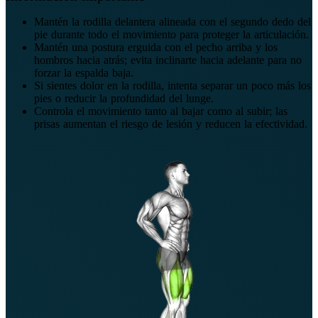
Mantén la rodilla delantera alineada con el segundo dedo del
pie durante todo el movimiento para proteger la articulación.
Mantén una postura erguida con el pecho arriba y los
hombros hacia atrás; evita inclinarte hacia adelante para no
forzar la espalda baja.
Si sientes dolor en la rodilla, intenta separar un poco más los
pies o reducir la profundidad del lunge.
Controla el movimiento tanto al bajar como al subir; las
prisas aumentan el riesgo de lesión y reducen la efectividad.