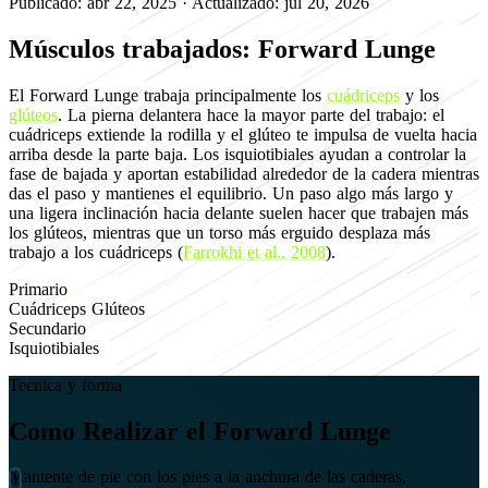
Publicado: abr 22, 2025
·
Actualizado: jul 20, 2026
Músculos trabajados: Forward Lunge
El Forward Lunge trabaja principalmente los
cuádriceps
y los
glúteos
. La pierna delantera hace la mayor parte del trabajo: el
cuádriceps extiende la rodilla y el glúteo te impulsa de vuelta hacia
arriba desde la parte baja. Los isquiotibiales ayudan a controlar la
fase de bajada y aportan estabilidad alrededor de la cadera mientras
das el paso y mantienes el equilibrio. Un paso algo más largo y
una ligera inclinación hacia delante suelen hacer que trabajen más
los glúteos, mientras que un torso más erguido desplaza más
trabajo a los cuádriceps (
Farrokhi et al., 2008
).
Primario
Cuádriceps
Glúteos
Secundario
Isquiotibiales
Tecnica y forma
Como Realizar el Forward Lunge
Mantente de pie con los pies a la anchura de las caderas,