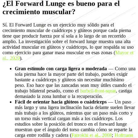
¿El Forward Lunge es bueno para el
crecimiento muscular?
Sí. El Forward Lunge es un ejercicio muy sólido para el
crecimiento muscular de cuádriceps y glúteos porque cada pierna
tiene que producir fuerza por sí sola a lo largo de un recorrido
amplio. La investigación sobre el forward lunge muestra una alta
actividad muscular en glúteos y cuádriceps, lo que respalda su uso
como ejercicio para ganar masa muscular en esas zonas (
Muyor et
al., 2020
).
Gran estímulo con carga ligera o moderada
— Como una
sola pierna hace la mayor parte del trabajo, puedes exigir
bastante a cuádriceps y glúteos sin necesitar muchísimo
peso. Eso hace que las zancadas sean muy útiles cuando el
trabajo bilateral pesado, como el
barbell-front-squat
, castiga
demasiado la zona lumbar o la recuperación.
Fácil de orientar hacia glúteos o cuádriceps
— Un paso
más largo y una ligera inclinación hacia delante suelen llevar
más trabajo a los glúteos, mientras que un paso más corto y
un torso más vertical cargan más a los cuádriceps. Los
estudios sobre la posición del tronco en el forward lunge
muestran que el ángulo del torso cambia cómo se reparte la
carga entre rodilla y cadera (
Farrokhi et al., 2008
;
Hofmann