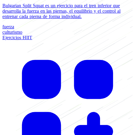
Bulgarian Split Squat es un ejercicio para el tren inferior que
E
desarrolla la fuerza en las piernas, el equilibrio y el control al
i
entrenar cada pierna de forma individual.
p
fuerza
f
culturismo
p
Ejercicios HIIT
c