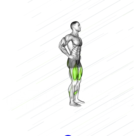
Barra (Barbell)
Bajo
2/3
Alto