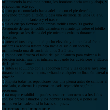
manteniendo la columna neutra, los hombros hacia atrás y abajo, y
el abdomen activado.
Da un paso controlado hacia adelante con el pie derecho,
apoyando primero el talón, y deja una distancia de unos 60 a 90
cm entre el pie delantero y el trasero.
Baja el cuerpo flexionando ambas rodillas unos 90 grados.
Asegúrate de que la rodilla delantera se mantenga sobre el tobillo
sin sobrepasar los dedos del pie mientras exhalas durante el
descenso.
Mantén el torso erguido, el pecho elevado y la mirada al frente
mientras la rodilla trasera baja hacia el suelo sin tocarlo,
manteniendo una distancia de unos 3 a 5 cm.
Presiona con firmeza el talón del pie delantero para volver a la
posición inicial mientras inhalas, activando los cuádriceps y glúteos
de la pierna delantera.
Mantén el equilibrio con el abdomen firme y las caderas niveladas
durante todo el movimiento, evitando cualquier inclinación lateral o
rotación.
Completa todas las repeticiones con una pierna antes de cambiar al
otro lado, o alterna las piernas en cada repetición según tu
programa.
Para mayor estabilidad, puedes sostener mancuernas a los lados
con los brazos estirados y los hombros relajados, o poner las
manos en las caderas si lo haces sin pesas.
Información importante