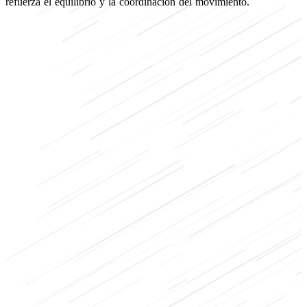
refuerza el equilibrio y la coordinación del movimiento.
de fuerza
Endurance exercises: de resistencia
HIIT
de culturismo
de calentamiento
Gluteos