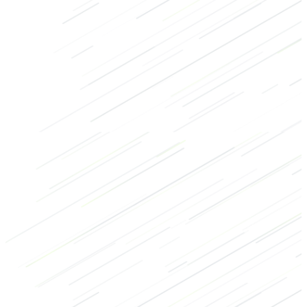
Piernas
Ejercicios con peso corporal
Mancuerna