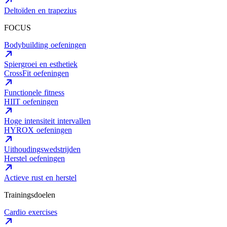
Deltoïden en trapezius
FOCUS
Bodybuilding oefeningen
Spiergroei en esthetiek
CrossFit oefeningen
Functionele fitness
HIIT oefeningen
Hoge intensiteit intervallen
HYROX oefeningen
Uithoudingswedstrijden
Herstel oefeningen
Actieve rust en herstel
Trainingsdoelen
Cardio exercises