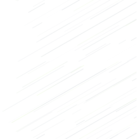
Kracht
Uithoudingsvermogen
HIIT
Bodybuilding
Warming-up
Billen