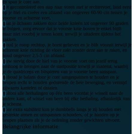
en span je core aan.
Zet gecontroleerd een stap naar voren met je rechtervoet, land eerst
op je hiel en creëer een afstand van ongeveer 60-90 cm tussen je
voorste en achterste voet.
Laat je lichaam zakken door beide knieën tot ongeveer 90 graden
te buigen, zorg ervoor dat je voorste knie boven je enkel blijft
maar niet voorbij je tenen komt, terwijl je uitademt tijdens het
zakken.
Houd je romp rechtop, je borst geheven en je blik vooruit terwijl je
achterste knie richting de vloer zakt zonder deze aan te raken, en
houd ongeveer 2,5-5 cm afstand.
Duw stevig door de hiel van je voorste voet om jezelf terug
omhoog te brengen naar de startpositie terwijl je inademt, waarbij
je de quadriceps en bilspieren van je voorste been aanspant.
Behoud je balans door je core aangespannen te houden en je
heupen recht te houden gedurende de hele beweging, en vermijd
zijwaarts kantelen of draaien.
Voltooi alle herhalingen op één been voordat je wisselt naar de
andere kant, of wissel van been bij elke herhaling, afhankelijk van
je schema.
Voor extra stabiliteit kun je dumbbells langs je zij houden met
gestrekte armen en ontspannen schouders, of je handen op je
heupen plaatsen als je de oefening zonder gewichten uitvoert.
Belangrijke informatie