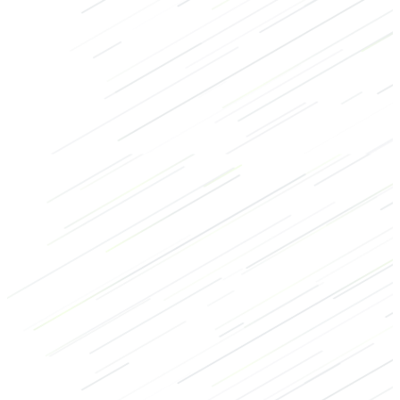
Benen
Lichaamsgewicht
Dumbbell