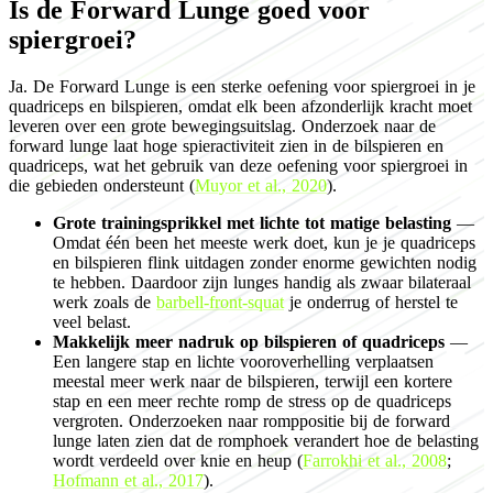
Is de Forward Lunge goed voor
spiergroei?
Ja. De Forward Lunge is een sterke oefening voor spiergroei in je
quadriceps en bilspieren, omdat elk been afzonderlijk kracht moet
leveren over een grote bewegingsuitslag. Onderzoek naar de
forward lunge laat hoge spieractiviteit zien in de bilspieren en
quadriceps, wat het gebruik van deze oefening voor spiergroei in
die gebieden ondersteunt (
Muyor et al., 2020
).
Grote trainingsprikkel met lichte tot matige belasting
—
Omdat één been het meeste werk doet, kun je je quadriceps
en bilspieren flink uitdagen zonder enorme gewichten nodig
te hebben. Daardoor zijn lunges handig als zwaar bilateraal
werk zoals de
barbell-front-squat
je onderrug of herstel te
veel belast.
Makkelijk meer nadruk op bilspieren of quadriceps
—
Een langere stap en lichte vooroverhelling verplaatsen
meestal meer werk naar de bilspieren, terwijl een kortere
stap en een meer rechte romp de stress op de quadriceps
vergroten. Onderzoeken naar romppositie bij de forward
lunge laten zien dat de romphoek verandert hoe de belasting
wordt verdeeld over knie en heup (
Farrokhi et al., 2008
;
Hofmann et al., 2017
).