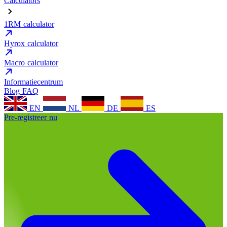
Calculators
1RM calculator
Hyrox calculator
Macro calculator
Informatiecentrum
Blog
FAQ
EN
NL
DE
ES
Pre-registreer nu