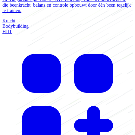
die beenkracht, balans en controle opbouwt door één been tegelijk
o
te trainen.
r
Kracht
K
Bodybuilding
P
HIIT
B