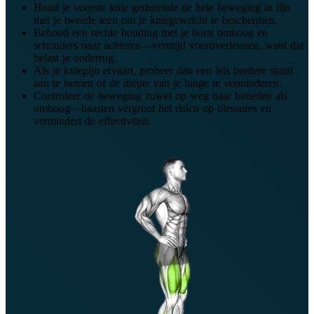
Houd je voorste knie gedurende de hele beweging in lijn
met je tweede teen om je kniegewricht te beschermen.
Behoud een rechte houding met je borst omhoog en
schouders naar achteren—vermijd vooroverleunen, want dat
belast je onderrug.
Als je kniepijn ervaart, probeer dan een iets bredere stand
aan te nemen of de diepte van je lunge te verminderen.
Controleer de beweging zowel op weg naar beneden als
omhoog—haasten vergroot het risico op blessures en
vermindert de effectiviteit.