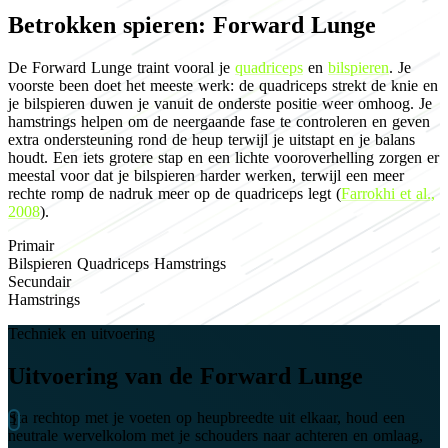
Betrokken spieren: Forward Lunge
De Forward Lunge traint vooral je
quadriceps
en
bilspieren
. Je
voorste been doet het meeste werk: de quadriceps strekt de knie en
je bilspieren duwen je vanuit de onderste positie weer omhoog. Je
hamstrings helpen om de neergaande fase te controleren en geven
extra ondersteuning rond de heup terwijl je uitstapt en je balans
houdt. Een iets grotere stap en een lichte vooroverhelling zorgen er
meestal voor dat je bilspieren harder werken, terwijl een meer
rechte romp de nadruk meer op de quadriceps legt (
Farrokhi et al.,
2008
).
Primair
Bilspieren
Quadriceps
Hamstrings
Secundair
Hamstrings
Techniek en uitvoering
Uitvoering van de Forward Lunge
Sta rechtop met je voeten op heupbreedte uit elkaar, houd een
neutrale wervelkolom met je schouders naar achteren en omlaag,