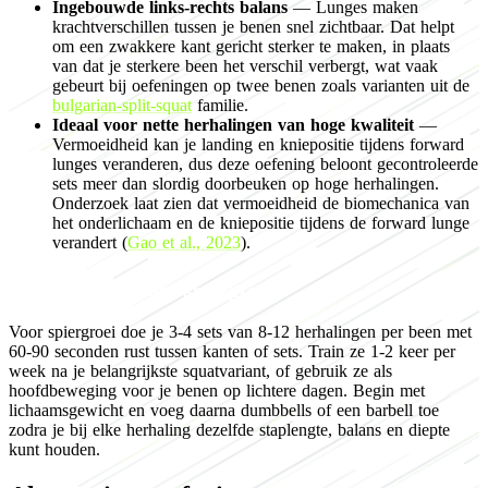
Ingebouwde links-rechts balans
— Lunges maken
krachtverschillen tussen je benen snel zichtbaar. Dat helpt
om een zwakkere kant gericht sterker te maken, in plaats
van dat je sterkere been het verschil verbergt, wat vaak
gebeurt bij oefeningen op twee benen zoals varianten uit de
bulgarian-split-squat
familie.
Ideaal voor nette herhalingen van hoge kwaliteit
—
Vermoeidheid kan je landing en kniepositie tijdens forward
lunges veranderen, dus deze oefening beloont gecontroleerde
sets meer dan slordig doorbeuken op hoge herhalingen.
Onderzoek laat zien dat vermoeidheid de biomechanica van
het onderlichaam en de kniepositie tijdens de forward lunge
verandert (
Gao et al., 2023
).
Programming voor spiergroei
Voor spiergroei doe je 3-4 sets van 8-12 herhalingen per been met
60-90 seconden rust tussen kanten of sets. Train ze 1-2 keer per
week na je belangrijkste squatvariant, of gebruik ze als
hoofdbeweging voor je benen op lichtere dagen. Begin met
lichaamsgewicht en voeg daarna dumbbells of een barbell toe
zodra je bij elke herhaling dezelfde staplengte, balans en diepte
kunt houden.