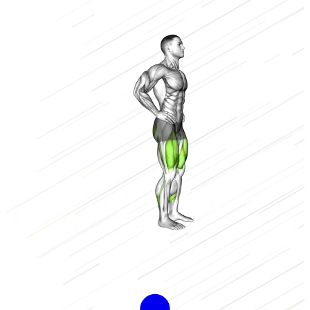
Halterstang
Laag
2/3
Hoog