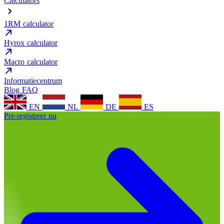
Calculators
1RM calculator
Hyrox calculator
Macro calculator
Informatiecentrum
Blog
FAQ
EN
NL
DE
ES
Pre-registreer nu