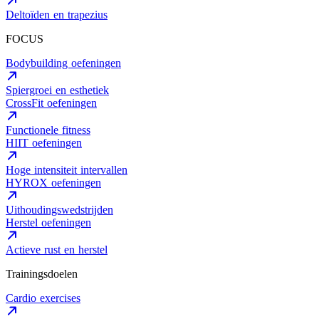
Deltoïden en trapezius
FOCUS
Bodybuilding oefeningen
Spiergroei en esthetiek
CrossFit oefeningen
Functionele fitness
HIIT oefeningen
Hoge intensiteit intervallen
HYROX oefeningen
Uithoudingswedstrijden
Herstel oefeningen
Actieve rust en herstel
Trainingsdoelen
Cardio exercises