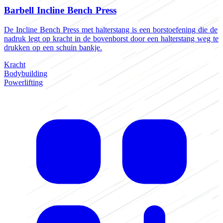
Barbell Incline Bench Press
De Incline Bench Press met halterstang is een borstoefening die de
nadruk legt op kracht in de bovenborst door een halterstang weg te
drukken op een schuin bankje.
Kracht
Bodybuilding
Powerlifting