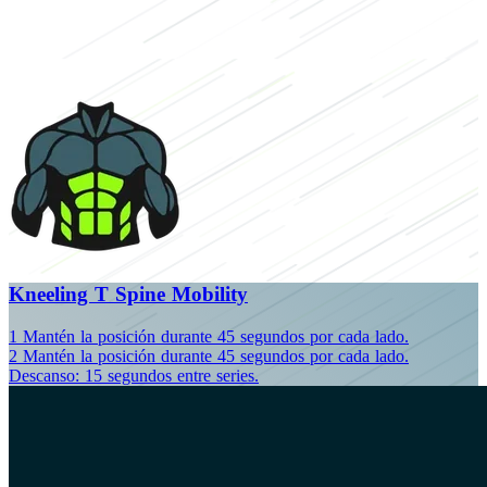
Kneeling T Spine Mobility
1
Mantén la posición durante 45 segundos por cada lado.
2
Mantén la posición durante 45 segundos por cada lado.
Descanso: 15 segundos entre series.