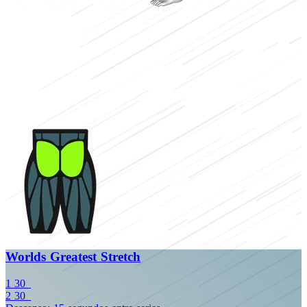
Worlds Greatest Stretch
1
30_
2
30_