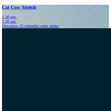
Cat Cow Stretch
1
30 seg.
2
30 seg.
Descanso: 15 segundos entre series.