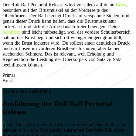
Der Roll Ball Pectorial Release wirkt vor allem auf deine
Brust
,
besonders auf den Brustmuskel an der Vorderseite des
Oberkörpers. Der Ball erzeugt Druck auf verspannte Stellen, und
genau dieser Druck kann helfen, dass die Brustmuskulatur
lockerlässt und sich die Arme danach freier bewegen. Deine
Schultern
sind leicht mitbeteiligt, weil der vordere Schulterbereich
nah an der Brust liegt und sich oft weniger eingeengt anfühlt,
wenn die Brust lockerer wird. Du solltest einen deutlichen Druck
und ein Lösen im vorderen Brustbereich spüren, aber keinen
stechenden Schmerz. Das ist relevant, weil Erholung und
Regeneration die Leistung des Oberkörpers von Satz zu Satz
beeinflussen können.
Primär
Brust
Technik und Ausführung
Ausführung der Roll Ball Pectorial
Release
Legen Sie sich mit dem Gesicht nach unten auf den Boden und
platzieren Sie eine Faszienrolle oder einen Lacrosse-Ball unter
Ihren Brustmuskel, nahe am Schulteransatz.