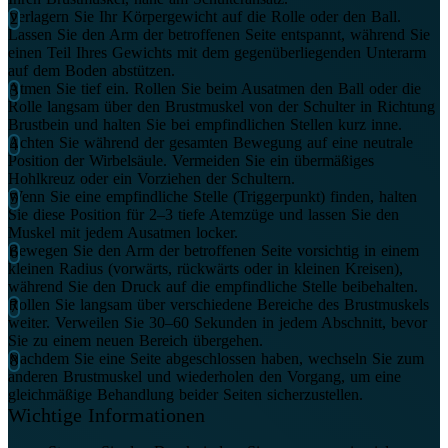
Verlagern Sie Ihr Körpergewicht auf die Rolle oder den Ball.
Lassen Sie den Arm der betroffenen Seite entspannt, während Sie
einen Teil Ihres Gewichts mit dem gegenüberliegenden Unterarm
auf dem Boden abstützen.
Atmen Sie tief ein. Rollen Sie beim Ausatmen den Ball oder die
Rolle langsam über den Brustmuskel von der Schulter in Richtung
Brustbein und halten Sie bei empfindlichen Stellen kurz inne.
Achten Sie während der gesamten Bewegung auf eine neutrale
Position der Wirbelsäule. Vermeiden Sie ein übermäßiges
Hohlkreuz oder ein Vorziehen der Schultern.
Wenn Sie eine empfindliche Stelle (Triggerpunkt) finden, halten
Sie diese Position für 2–3 tiefe Atemzüge und lassen Sie den
Muskel mit jedem Ausatmen locker.
Bewegen Sie den Arm der betroffenen Seite vorsichtig in einem
kleinen Radius (vorwärts, rückwärts oder in kleinen Kreisen),
während Sie den Druck auf die empfindliche Stelle beibehalten.
Rollen Sie langsam über verschiedene Bereiche des Brustmuskels
weiter. Verweilen Sie 30–60 Sekunden in jedem Abschnitt, bevor
Sie zu einem neuen Bereich übergehen.
Nachdem Sie eine Seite abgeschlossen haben, wechseln Sie zum
anderen Brustmuskel und wiederholen den Vorgang, um eine
gleichmäßige Behandlung beider Seiten sicherzustellen.
Wichtige Informationen