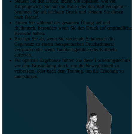
Steuern Sie den Druck, indem Sie anpassen, wie viel
Körpergewicht Sie auf die Rolle oder den Ball verlagern –
beginnen Sie mit leichtem Druck und steigern Sie diesen
nach Bedarf.
Atmen Sie während der gesamten Übung tief und
rhythmisch, besonders wenn Sie den Druck auf empfindliche
Bereiche halten.
Brechen Sie ab, wenn Sie stechende Schmerzen (im
Gegensatz zu einem therapeutischen Druckschmerz)
verspüren oder wenn Taubheitsgefühle oder Kribbeln
auftreten.
Für optimale Ergebnisse führen Sie diese Lockerungstechnik
vor dem Brusttraining durch, um die Beweglichkeit zu
verbessern, oder nach dem Training, um die Erholung zu
unterstützen.