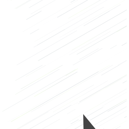
Dehnen
Mobilität
Regenerationsübungen
Abwärmübungen
Brust
Sonstiges
Niedrig
1/3
Hoch