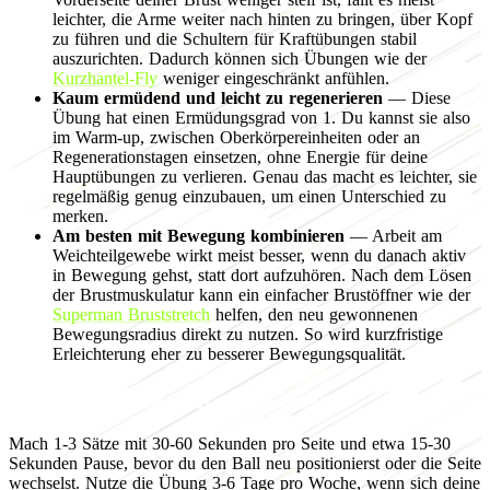
leichter, die Arme weiter nach hinten zu bringen, über Kopf
zu führen und die Schultern für Kraftübungen stabil
auszurichten. Dadurch können sich Übungen wie der
Kurzhantel-Fly
weniger eingeschränkt anfühlen.
Kaum ermüdend und leicht zu regenerieren
— Diese
Übung hat einen Ermüdungsgrad von 1. Du kannst sie also
im Warm-up, zwischen Oberkörpereinheiten oder an
Regenerationstagen einsetzen, ohne Energie für deine
Hauptübungen zu verlieren. Genau das macht es leichter, sie
regelmäßig genug einzubauen, um einen Unterschied zu
merken.
Am besten mit Bewegung kombinieren
— Arbeit am
Weichteilgewebe wirkt meist besser, wenn du danach aktiv
in Bewegung gehst, statt dort aufzuhören. Nach dem Lösen
der Brustmuskulatur kann ein einfacher Brustöffner wie der
Superman Bruststretch
helfen, den neu gewonnenen
Bewegungsradius direkt zu nutzen. So wird kurzfristige
Erleichterung eher zu besserer Bewegungsqualität.
Programmierung für Beweglichkeit
Mach 1-3 Sätze mit 30-60 Sekunden pro Seite und etwa 15-30
Sekunden Pause, bevor du den Ball neu positionierst oder die Seite
wechselst. Nutze die Übung 3-6 Tage pro Woche, wenn sich deine