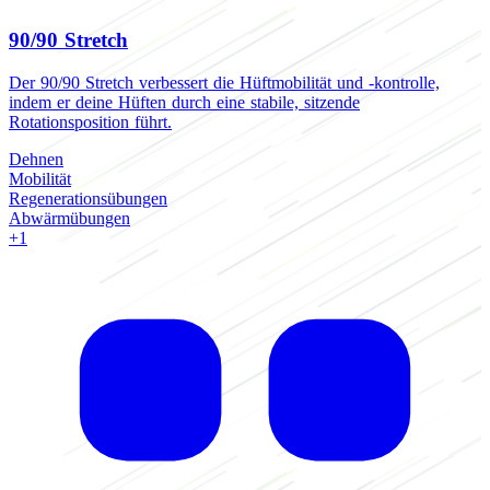
90/90 Stretch
Der 90/90 Stretch verbessert die Hüftmobilität und -kontrolle,
indem er deine Hüften durch eine stabile, sitzende
Rotationsposition führt.
Dehnen
Mobilität
Regenerationsübungen
Abwärmübungen
+1