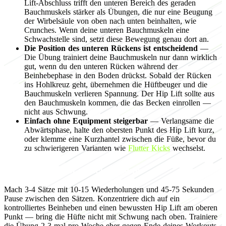
Lift-Abschluss trifft den unteren Bereich des geraden
Bauchmuskels stärker als Übungen, die nur eine Beugung
der Wirbelsäule von oben nach unten beinhalten, wie
Crunches. Wenn deine unteren Bauchmuskeln eine
Schwachstelle sind, setzt diese Bewegung genau dort an.
Die Position des unteren Rückens ist entscheidend
—
Die Übung trainiert deine Bauchmuskeln nur dann wirklich
gut, wenn du den unteren Rücken während der
Beinhebephase in den Boden drückst. Sobald der Rücken
ins Hohlkreuz geht, übernehmen die Hüftbeuger und die
Bauchmuskeln verlieren Spannung. Der Hip Lift sollte aus
den Bauchmuskeln kommen, die das Becken einrollen —
nicht aus Schwung.
Einfach ohne Equipment steigerbar
— Verlangsame die
Abwärtsphase, halte den obersten Punkt des Hip Lift kurz,
oder klemme eine Kurzhantel zwischen die Füße, bevor du
zu schwierigeren Varianten wie
Flutter Kicks
wechselst.
Programming for muscle growth
Mach 3-4 Sätze mit 10-15 Wiederholungen und 45-75 Sekunden
Pause zwischen den Sätzen. Konzentriere dich auf ein
kontrolliertes Beinheben und einen bewussten Hip Lift am oberen
Punkt — bring die Hüfte nicht mit Schwung nach oben. Trainiere
die Übung 2-3-mal pro Woche eher gegen Ende deines Workouts.