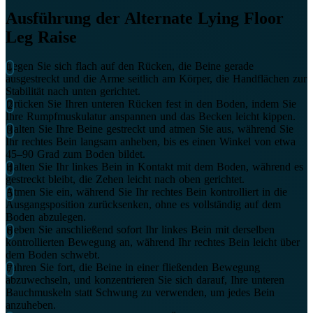
Ausführung der Alternate Lying Floor
Leg Raise
Legen Sie sich flach auf den Rücken, die Beine gerade
ausgestreckt und die Arme seitlich am Körper, die Handflächen zur
Stabilität nach unten gerichtet.
Drücken Sie Ihren unteren Rücken fest in den Boden, indem Sie
Ihre Rumpfmuskulatur anspannen und das Becken leicht kippen.
Halten Sie Ihre Beine gestreckt und atmen Sie aus, während Sie
Ihr rechtes Bein langsam anheben, bis es einen Winkel von etwa
45–90 Grad zum Boden bildet.
Halten Sie Ihr linkes Bein in Kontakt mit dem Boden, während es
gestreckt bleibt, die Zehen leicht nach oben gerichtet.
Atmen Sie ein, während Sie Ihr rechtes Bein kontrolliert in die
Ausgangsposition zurücksenken, ohne es vollständig auf dem
Boden abzulegen.
Heben Sie anschließend sofort Ihr linkes Bein mit derselben
kontrollierten Bewegung an, während Ihr rechtes Bein leicht über
dem Boden schwebt.
Fahren Sie fort, die Beine in einer fließenden Bewegung
abzuwechseln, und konzentrieren Sie sich darauf, Ihre unteren
Bauchmuskeln statt Schwung zu verwenden, um jedes Bein
anzuheben.