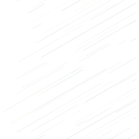
Core
HIIT
Bodybuilding
Regenerationsübungen
Bauch