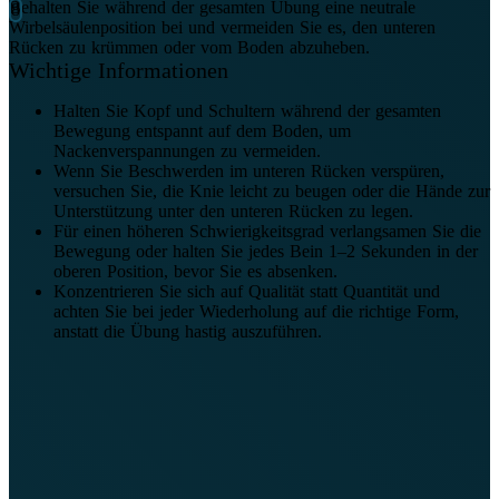
Behalten Sie während der gesamten Übung eine neutrale
Wirbelsäulenposition bei und vermeiden Sie es, den unteren
Rücken zu krümmen oder vom Boden abzuheben.
Wichtige Informationen
Halten Sie Kopf und Schultern während der gesamten
Bewegung entspannt auf dem Boden, um
Nackenverspannungen zu vermeiden.
Wenn Sie Beschwerden im unteren Rücken verspüren,
versuchen Sie, die Knie leicht zu beugen oder die Hände zur
Unterstützung unter den unteren Rücken zu legen.
Für einen höheren Schwierigkeitsgrad verlangsamen Sie die
Bewegung oder halten Sie jedes Bein 1–2 Sekunden in der
oberen Position, bevor Sie es absenken.
Konzentrieren Sie sich auf Qualität statt Quantität und
achten Sie bei jeder Wiederholung auf die richtige Form,
anstatt die Übung hastig auszuführen.