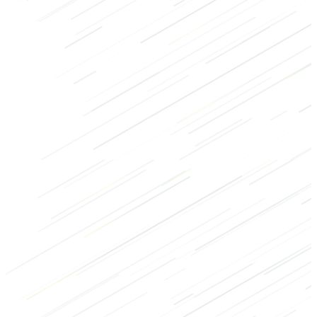
Kraft
Bodybuilding
Regenerationsübungen
Beine
Kurzhantel
Niedrig
2/3
Hoch