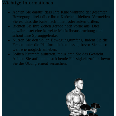
Wichtige Informationen
Achten Sie darauf, dass Ihre Knie während der gesamten
Bewegung direkt über Ihren Knöcheln bleiben. Vermeiden
Sie es, dass die Knie nach innen oder außen driften.
Richten Sie Ihre Zehen gerade nach vorne aus. Dies
gewährleistet eine korrekte Muskelbeanspruchung und
schont Ihre Sprunggelenke.
Nutzen Sie den vollen Bewegungsumfang, indem Sie die
Fersen unter die Plattform sinken lassen, bevor Sie sie so
weit wie möglich anheben.
Sollten Krämpfe auftreten, reduzieren Sie das Gewicht.
Achten Sie auf eine ausreichende Flüssigkeitszufuhr, bevor
Sie die Übung erneut versuchen.