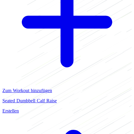
Zum Workout hinzufügen
Seated Dumbbell Calf Raise
Erstellen