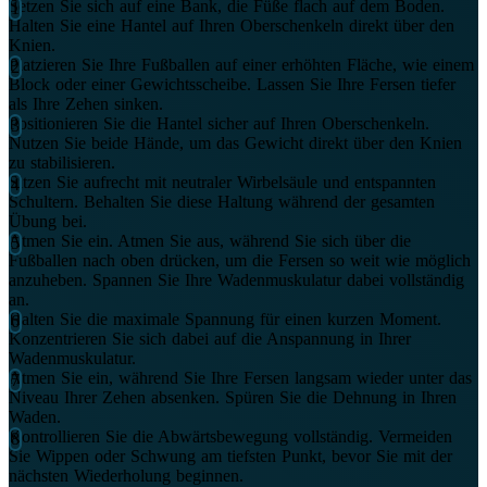
Setzen Sie sich auf eine Bank, die Füße flach auf dem Boden.
Halten Sie eine Hantel auf Ihren Oberschenkeln direkt über den
Knien.
Platzieren Sie Ihre Fußballen auf einer erhöhten Fläche, wie einem
Block oder einer Gewichtsscheibe. Lassen Sie Ihre Fersen tiefer
als Ihre Zehen sinken.
Positionieren Sie die Hantel sicher auf Ihren Oberschenkeln.
Nutzen Sie beide Hände, um das Gewicht direkt über den Knien
zu stabilisieren.
Sitzen Sie aufrecht mit neutraler Wirbelsäule und entspannten
Schultern. Behalten Sie diese Haltung während der gesamten
Übung bei.
Atmen Sie ein. Atmen Sie aus, während Sie sich über die
Fußballen nach oben drücken, um die Fersen so weit wie möglich
anzuheben. Spannen Sie Ihre Wadenmuskulatur dabei vollständig
an.
Halten Sie die maximale Spannung für einen kurzen Moment.
Konzentrieren Sie sich dabei auf die Anspannung in Ihrer
Wadenmuskulatur.
Atmen Sie ein, während Sie Ihre Fersen langsam wieder unter das
Niveau Ihrer Zehen absenken. Spüren Sie die Dehnung in Ihren
Waden.
Kontrollieren Sie die Abwärtsbewegung vollständig. Vermeiden
Sie Wippen oder Schwung am tiefsten Punkt, bevor Sie mit der
nächsten Wiederholung beginnen.