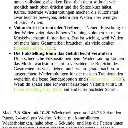
unten vollständig absinken lässt, dich dann so hoch wie
möglich nach oben drückst und die Spitze kurz hältst.
Kurze, federnde Wiederholungen machen die Kurzhantel
zwar leichter bewegbar, liefern den Waden aber weniger
effektive Arbeit.
Volumen ist ein zentraler Treiber
— Neuere Forschung zu
den Waden zeigt, dass höheres Trainingsvolumen zu mehr
Muskelwachstum führen kann. Das ist wichtig, weil Waden
oft mehr harte Gesamtarbeit brauchen, als viele denken
(
Kassiano et al., 2024
).
Die Fußstellung kann das Gefühl leicht verändern
—
Unterschiedliche Fußpositionen beim Wadentraining können
das Muskelwachstum leicht in verschiedene Bereiche des
Gastrocnemius verschieben, auch wenn gerade nach vorn
ausgerichtete Wiederholungen für die meisten Trainierenden
weiterhin die beste Standardoption sind (
Nunes et al., 2020
).
Wenn du später eine schwerer belastbare Variante willst, ist
Lever Standing Calf Raise
ein einfacher nächster Schritt.
Programming for muscle growth
Mach 3-5 Sätze mit 10-20 Wiederholungen und 45-75 Sekunden
Pause, 2-4-mal pro Woche. Arbeite mit kontrollierten
Wiederholungen, halte oben 1 Sekunde, und lass die Fersen unten