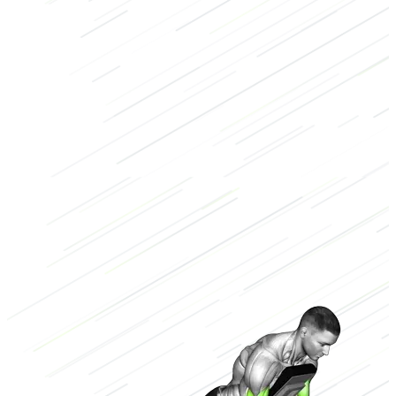
Kraft
Bodybuilding
Arme
Langhantel
Niedrig
2/3
Hoch