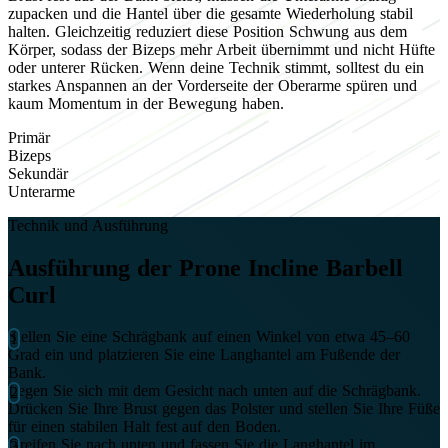
zupacken und die Hantel über die gesamte Wiederholung stabil
halten. Gleichzeitig reduziert diese Position Schwung aus dem
Körper, sodass der Bizeps mehr Arbeit übernimmt und nicht Hüfte
oder unterer Rücken. Wenn deine Technik stimmt, solltest du ein
starkes Anspannen an der Vorderseite der Oberarme spüren und
kaum Momentum in der Bewegung haben.
Primär
Bizeps
Sekundär
Unterarme
Technik und Ausführung
Ausführung der Prone Incline Barbell
Curl
Stellen Sie eine Schrägbank auf einen Winkel von etwa 45–60
Grad ein und platzieren Sie eine Langhantel am Fußende der
Bank.
Legen Sie sich mit dem Gesicht nach unten auf die Schrägbank.
Drücken Sie Ihre Brust gegen das Polster und stellen Sie Ihre Füße
für einen stabilen Halt fest auf den Boden.
Greifen Sie nach unten und fassen Sie die Langhantel im