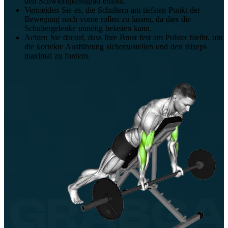
den Schwierigkeitsgrad erhöht.
Vermeiden Sie es, die Schultern am tiefsten Punkt der
Bewegung nach vorne rollen zu lassen, da dies die
Schultergelenke unnötig belasten kann.
Achten Sie darauf, dass Ihre Brust fest am Polster bleibt, um
die korrekte Ausführung sicherzustellen und den Bizeps
maximal zu fordern.