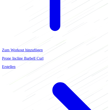
Zum Workout hinzufügen
Prone Incline Barbell Curl
Erstellen