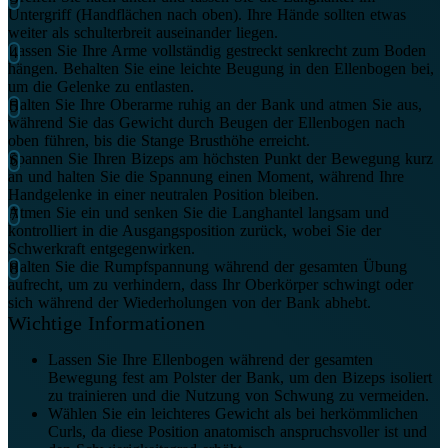
Untergriff (Handflächen nach oben). Ihre Hände sollten etwas
weiter als schulterbreit auseinander liegen.
Lassen Sie Ihre Arme vollständig gestreckt senkrecht zum Boden
hängen. Behalten Sie eine leichte Beugung in den Ellenbogen bei,
um die Gelenke zu entlasten.
Halten Sie Ihre Oberarme ruhig an der Bank und atmen Sie aus,
während Sie das Gewicht durch Beugen der Ellenbogen nach
oben führen, bis die Stange Brusthöhe erreicht.
Spannen Sie Ihren Bizeps am höchsten Punkt der Bewegung kurz
an und halten Sie die Spannung einen Moment, während Ihre
Handgelenke in einer neutralen Position bleiben.
Atmen Sie ein und senken Sie die Langhantel langsam und
kontrolliert in die Ausgangsposition zurück, wobei Sie der
Schwerkraft entgegenwirken.
Halten Sie die Rumpfspannung während der gesamten Übung
aufrecht, um zu verhindern, dass Ihr Oberkörper schwingt oder
sich während der Wiederholungen von der Bank abhebt.
Wichtige Informationen
Lassen Sie Ihre Ellenbogen während der gesamten
Bewegung fest am Polster der Bank, um den Bizeps isoliert
zu trainieren und die Nutzung von Schwung zu vermeiden.
Wählen Sie ein leichteres Gewicht als bei herkömmlichen
Curls, da diese Position anatomisch anspruchsvoller ist und