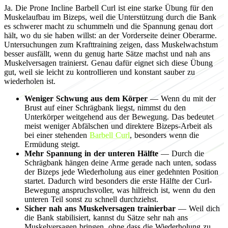
Ja. Die Prone Incline Barbell Curl ist eine starke Übung für den
Muskelaufbau im Bizeps, weil die Unterstützung durch die Bank
es schwerer macht zu schummeln und die Spannung genau dort
hält, wo du sie haben willst: an der Vorderseite deiner Oberarme.
Untersuchungen zum Krafttraining zeigen, dass Muskelwachstum
besser ausfällt, wenn du genug harte Sätze machst und nah ans
Muskelversagen trainierst. Genau dafür eignet sich diese Übung
gut, weil sie leicht zu kontrollieren und konstant sauber zu
wiederholen ist.
Weniger Schwung aus dem Körper
— Wenn du mit der
Brust auf einer Schrägbank liegst, nimmst du den
Unterkörper weitgehend aus der Bewegung. Das bedeutet
meist weniger Abfälschen und direktere Bizeps-Arbeit als
bei einer stehenden
Barbell Curl
, besonders wenn die
Ermüdung steigt.
Mehr Spannung in der unteren Hälfte
— Durch die
Schrägbank hängen deine Arme gerade nach unten, sodass
der Bizeps jede Wiederholung aus einer gedehnten Position
startet. Dadurch wird besonders die erste Hälfte der Curl-
Bewegung anspruchsvoller, was hilfreich ist, wenn du den
unteren Teil sonst zu schnell durchziehst.
Sicher nah ans Muskelversagen trainierbar
— Weil dich
die Bank stabilisiert, kannst du Sätze sehr nah ans
Muskelversagen bringen, ohne dass die Wiederholung zu