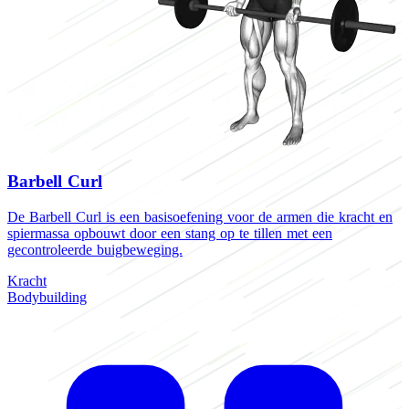
Barbell Curl
De Barbell Curl is een basisoefening voor de armen die kracht en
D
spiermassa opbouwt door een stang op te tillen met een
d
gecontroleerde buigbeweging.
t
Kracht
K
Bodybuilding
H
C