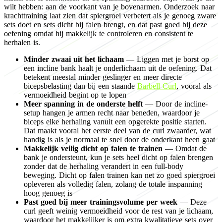
wilt hebben: aan de voorkant van je bovenarmen. Onderzoek naar
krachttraining laat zien dat spiergroei verbetert als je genoeg zware
sets doet en sets dicht bij falen brengt, en dat past goed bij deze
oefening omdat hij makkelijk te controleren en consistent te
herhalen is.
Minder zwaai uit het lichaam
— Liggen met je borst op
een incline bank haalt je onderlichaam uit de oefening. Dat
betekent meestal minder geslinger en meer directe
bicepsbelasting dan bij een staande
Barbell Curl
, vooral als
vermoeidheid begint op te lopen
Meer spanning in de onderste helft
— Door de incline-
setup hangen je armen recht naar beneden, waardoor je
biceps elke herhaling vanuit een opgerekte positie starten.
Dat maakt vooral het eerste deel van de curl zwaarder, wat
handig is als je normaal te snel door de onderkant heen gaat
Makkelijk veilig dicht op falen te trainen
— Omdat de
bank je ondersteunt, kun je sets heel dicht op falen brengen
zonder dat de herhaling verandert in een full-body
beweging. Dicht op falen trainen kan net zo goed spiergroei
opleveren als volledig falen, zolang de totale inspanning
hoog genoeg is
Past goed bij meer trainingsvolume per week
— Deze
curl geeft weinig vermoeidheid voor de rest van je lichaam,
waardoor het makkelijker is om extra kwalitatieve sets over