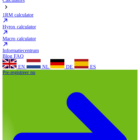
Calculators
1RM calculator
Hyrox calculator
Macro calculator
Informatiecentrum
Blog
FAQ
EN
NL
DE
ES
Pre-registreer nu