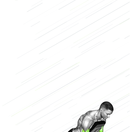
Kracht
Bodybuilding
Armen
Halterstang
Laag
2/3
Hoog