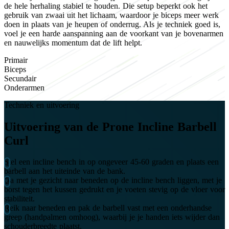
de hele herhaling stabiel te houden. Die setup beperkt ook het
gebruik van zwaai uit het lichaam, waardoor je biceps meer werk
doen in plaats van je heupen of onderrug. Als je techniek goed is,
voel je een harde aanspanning aan de voorkant van je bovenarmen
en nauwelijks momentum dat de lift helpt.
Primair
Biceps
Secundair
Onderarmen
Techniek en uitvoering
Uitvoering van de Prone Incline Barbell
Curl
Stel een incline bench in op ongeveer 45-60 graden en plaats een
barbell aan het uiteinde van de bank.
Ga met je gezicht naar beneden op de incline bench liggen, met je
borst tegen het kussen gedrukt en je voeten stevig op de vloer voor
stabiliteit.
Reik naar beneden en pak de barbell vast met een onderhandse
greep (handpalmen omhoog), waarbij je je handen iets wijder dan
schouderbreedte plaatst.