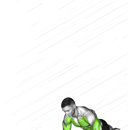
Bauch
Körpergewicht
Niedrig
2/3
Hoch