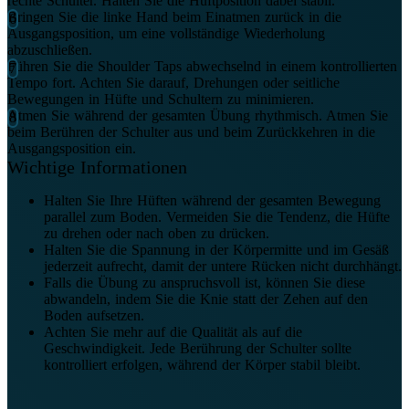
rechte Schulter. Halten Sie die Hüftposition dabei stabil.
Bringen Sie die linke Hand beim Einatmen zurück in die
Ausgangsposition, um eine vollständige Wiederholung
abzuschließen.
Führen Sie die Shoulder Taps abwechselnd in einem kontrollierten
Tempo fort. Achten Sie darauf, Drehungen oder seitliche
Bewegungen in Hüfte und Schultern zu minimieren.
Atmen Sie während der gesamten Übung rhythmisch. Atmen Sie
beim Berühren der Schulter aus und beim Zurückkehren in die
Ausgangsposition ein.
Wichtige Informationen
Halten Sie Ihre Hüften während der gesamten Bewegung
parallel zum Boden. Vermeiden Sie die Tendenz, die Hüfte
zu drehen oder nach oben zu drücken.
Halten Sie die Spannung in der Körpermitte und im Gesäß
jederzeit aufrecht, damit der untere Rücken nicht durchhängt.
Falls die Übung zu anspruchsvoll ist, können Sie diese
abwandeln, indem Sie die Knie statt der Zehen auf den
Boden aufsetzen.
Achten Sie mehr auf die Qualität als auf die
Geschwindigkeit. Jede Berührung der Schulter sollte
kontrolliert erfolgen, während der Körper stabil bleibt.