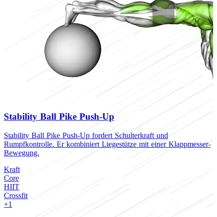
Stability Ball Pike Push-Up
Stability Ball Pike Push-Up fordert Schulterkraft und
P
Rumpfkontrolle. Er kombiniert Liegestütze mit einer Klappmesser-
R
Bewegung.
B
Kraft
C
Core
H
HIIT
C
Crossfit
+1