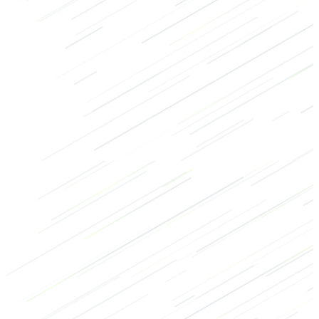
Core
Ausdauer
HIIT
Crossfit
Bodybuilding
Aufwärmübungen
Schultern