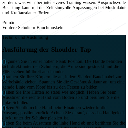
zu dem, was wir über intensiveres Training wissen: Anspruchsvolle
Belastung kann mit der Zeit sinnvolle Anpassungen bei Muskulatur
und Kraftausdauer fördern.
Primär
Vordere Schultern
Bauchmuskeln
Technik und Ausführung
Ausführung der Shoulder Tap
Beginnen Sie in einer hohen Plank-Position. Die Hände befinden
sich direkt unter den Schultern, die Arme sind gestreckt und die
Füße stehen hüftbreit auseinander.
Spannen Sie Ihre Körpermitte an, indem Sie den Bauchnabel zur
Wirbelsäule ziehen. Spannen Sie die Gesäßmuskulatur an, um eine
gerade Linie vom Kopf bis zu den Fersen zu bilden.
Halten Sie Ihre Hüften so stabil wie möglich. Heben Sie beim
Ausatmen die rechte Hand vom Boden ab und berühren Sie die
linke Schulter.
Setzen Sie die rechte Hand beim Einatmen wieder in die
Ausgangsposition zurück. Achten Sie darauf, dass das Handgelenk
direkt unter der Schulter platziert ist.
Heben Sie beim Ausatmen die linke Hand ab und berühren Sie die