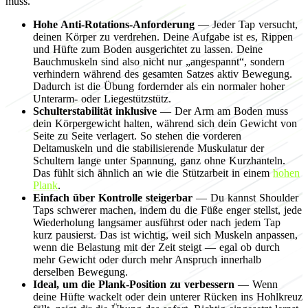
muss.
Hohe Anti-Rotations-Anforderung
— Jeder Tap versucht,
deinen Körper zu verdrehen. Deine Aufgabe ist es, Rippen
und Hüfte zum Boden ausgerichtet zu lassen. Deine
Bauchmuskeln sind also nicht nur „angespannt“, sondern
verhindern während des gesamten Satzes aktiv Bewegung.
Dadurch ist die Übung fordernder als ein normaler hoher
Unterarm- oder Liegestützstütz.
Schulterstabilität inklusive
— Der Arm am Boden muss
dein Körpergewicht halten, während sich dein Gewicht von
Seite zu Seite verlagert. So stehen die vorderen
Deltamuskeln und die stabilisierende Muskulatur der
Schultern lange unter Spannung, ganz ohne Kurzhanteln.
Das fühlt sich ähnlich an wie die Stützarbeit in einem
hohen
Plank
.
Einfach über Kontrolle steigerbar
— Du kannst Shoulder
Taps schwerer machen, indem du die Füße enger stellst, jede
Wiederholung langsamer ausführst oder nach jedem Tap
kurz pausierst. Das ist wichtig, weil sich Muskeln anpassen,
wenn die Belastung mit der Zeit steigt — egal ob durch
mehr Gewicht oder durch mehr Anspruch innerhalb
derselben Bewegung.
Ideal, um die Plank-Position zu verbessern
— Wenn
deine Hüfte wackelt oder dein unterer Rücken ins Hohlkreuz