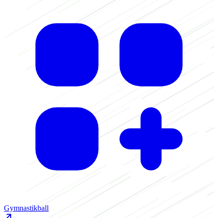
K
Gymnastikball