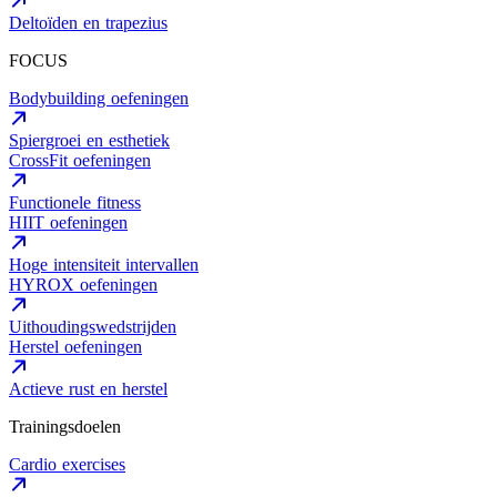
Deltoïden en trapezius
FOCUS
Bodybuilding oefeningen
Spiergroei en esthetiek
CrossFit oefeningen
Functionele fitness
HIIT oefeningen
Hoge intensiteit intervallen
HYROX oefeningen
Uithoudingswedstrijden
Herstel oefeningen
Actieve rust en herstel
Trainingsdoelen
Cardio exercises