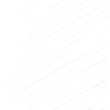
Kraft
Bodybuilding
Regenerationsübungen
Brust
Rücken