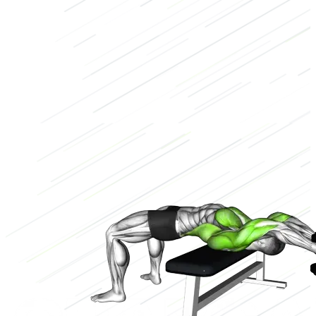
Kurzhantel
Niedrig
2/3
Hoch