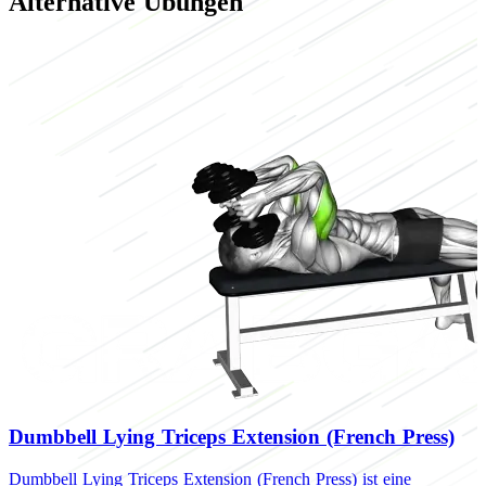
Alternative Übungen
Dumbbell Lying Triceps Extension (French Press)
Dumbbell Lying Triceps Extension (French Press) ist eine
D