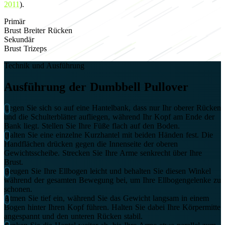
2011
).
Primär
Brust
Breiter Rücken
Sekundär
Brust
Trizeps
Technik und Ausführung
Ausführung der Dumbbell Pullover
Legen Sie sich so auf eine Hantelbank, dass nur Ihr oberer Rücken
und die Schulterblätter aufliegen, während Ihr Kopf am Ende der
Bank liegt. Stellen Sie Ihre Füße flach auf den Boden.
Halten Sie eine einzelne Kurzhantel mit beiden Händen fest. Die
Handflächen drücken gegen die Innenseite der oberen
Gewichtsscheibe. Strecken Sie Ihre Arme senkrecht über Ihre
Brust.
Beugen Sie Ihre Ellbogen leicht und behalten Sie diesen Winkel
während der gesamten Bewegung bei, um Ihre Ellbogengelenke zu
schonen.
Atmen Sie tief ein, während Sie das Gewicht langsam in einem
Bogen hinter Ihren Kopf führen. Halten Sie dabei Ihre Körpermitte
angespannt und den unteren Rücken stabil.