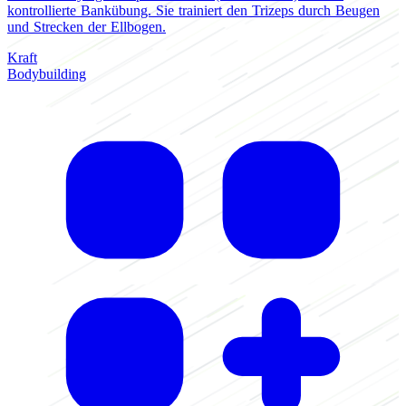
kontrollierte Bankübung. Sie trainiert den Trizeps durch Beugen
d
und Strecken der Ellbogen.
K
Kraft
Bodybuilding
C