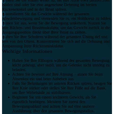
Senken Sie die Hantel weiter ab, bis Ihre Arme etwa parallel zum
Boden sind oder Sie eine angenehme Dehnung im breiten
Rückenmuskel und in der Brust spüren.
Kontrollieren Sie das Gewicht während der gesamten
Abwärtsbewegung und vermeiden Sie es, ein Hohlkreuz zu bilden.
Atmen Sie aus, wenn Sie die Bewegung umkehren. Nutzen Sie
Ihre Rücken- und Brustmuskulatur, um das Gewicht zurück in die
Ausgangsposition direkt über Ihrer Brust zu ziehen.
Halten Sie Ihre Schultern während der gesamten Übung tief und
fern von den Ohren. Konzentrieren Sie sich auf die Dehnung und
Anspannung Ihrer Rückenmuskulatur.
Wichtige Informationen
Halten Sie Ihre Ellbogen während der gesamten Bewegung
leicht gebeugt, aber stabil, um die Gelenke nicht unnötig zu
belasten.
Achten Sie bewusst auf Ihre Atmung – atmen Sie beim
Absenken ein und beim Anheben aus.
Falls Sie Belastungen im unteren Rücken spüren, beugen Sie
Ihre Knie stärker oder stellen Sie Ihre Füße auf die Bank,
um Ihre Wirbelsäule zu stabilisieren.
Beginnen Sie mit einem leichteren Gewicht, als Sie
eigentlich benötigen. Meistern Sie zuerst den
Bewegungsablauf und achten Sie auf eine saubere
Ausführung über den gesamten Bewegungsradius.