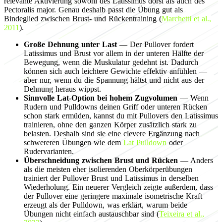
relevante Aktivierung sowohl des Latissimus dorsi als auch des
Pectoralis major. Genau deshalb passt die Übung gut als
Bindeglied zwischen Brust- und Rückentraining (
Marchetti et al.,
2011
).
Große Dehnung unter Last
— Der Pullover fordert
Latissimus und Brust vor allem in der unteren Hälfte der
Bewegung, wenn die Muskulatur gedehnt ist. Dadurch
können sich auch leichtere Gewichte effektiv anfühlen —
aber nur, wenn du die Spannung hältst und nicht aus der
Dehnung heraus wippst.
Sinnvolle Lat-Option bei hohem Zugvolumen
— Wenn
Rudern und Pulldowns deinen Griff oder unteren Rücken
schon stark ermüden, kannst du mit Pullovers den Latissimus
trainieren, ohne den ganzen Körper zusätzlich stark zu
belasten. Deshalb sind sie eine clevere Ergänzung nach
schwereren Übungen wie dem
Lat Pulldown
oder
Rudervarianten.
Überschneidung zwischen Brust und Rücken
— Anders
als die meisten eher isolierenden Oberkörperübungen
trainiert der Pullover Brust und Latissimus in derselben
Wiederholung. Ein neuerer Vergleich zeigte außerdem, dass
der Pullover eine geringere maximale isometrische Kraft
erzeugt als der Pulldown, was erklärt, warum beide
Übungen nicht einfach austauschbar sind (
Teixeira et al.,