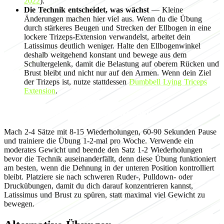
2022
).
Die Technik entscheidet, was wächst
— Kleine
Änderungen machen hier viel aus. Wenn du die Übung
durch stärkeres Beugen und Strecken der Ellbogen in eine
lockere Trizeps-Extension verwandelst, arbeitet dein
Latissimus deutlich weniger. Halte den Ellbogenwinkel
deshalb weitgehend konstant und bewege aus dem
Schultergelenk, damit die Belastung auf oberem Rücken und
Brust bleibt und nicht nur auf den Armen. Wenn dein Ziel
der Trizeps ist, nutze stattdessen
Dumbbell Lying Triceps
Extension
.
Programmierung für Muskelwachstum
Mach 2-4 Sätze mit 8-15 Wiederholungen, 60-90 Sekunden Pause
und trainiere die Übung 1-2-mal pro Woche. Verwende ein
moderates Gewicht und beende den Satz 1-2 Wiederholungen
bevor die Technik auseinanderfällt, denn diese Übung funktioniert
am besten, wenn die Dehnung in der unteren Position kontrolliert
bleibt. Platziere sie nach schweren Ruder-, Pulldown- oder
Druckübungen, damit du dich darauf konzentrieren kannst,
Latissimus und Brust zu spüren, statt maximal viel Gewicht zu
bewegen.