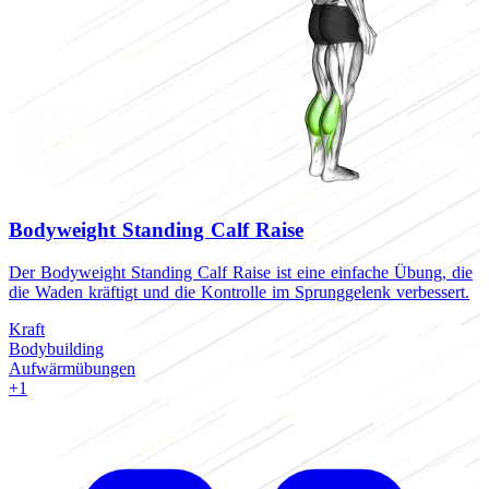
Bodyweight Standing Calf Raise
Der Bodyweight Standing Calf Raise ist eine einfache Übung, die
B
die Waden kräftigt und die Kontrolle im Sprunggelenk verbessert.
i
Kraft
K
Bodybuilding
B
Aufwärmübungen
+1