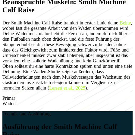
Beanspruchte Muskeln: Smith Machine
Calf Raise
Der Smith Machine Calf Raise trainiert in erster Linie deine
Beine
,
wobei fast die gesamte Arbeit von den Waden übernommen wird.
Deine Wadenmuskulatur hebt die Fersen an, indem du dich über
den Fußballen nach oben drückst, und die feste Führung der
Stange erlaubt es dir, diese Bewegung schwer zu beladen, ohne
dass das Gleichgewicht zum limitierenden Faktor wird. Füße und
Unterschenkel müssen zwar stabil bleiben, aber insgesamt ist das
vor allem eine isolierte Wadenübung und kein Ganzkörperlift.
Oben solltest du eine harte Kontraktion spüren und unten eine tiefe
Dehnung. Eine Waden-Studie zeigte außerdem, dass
Teilwiederholungen nach dem Muskelversagen das Wachstum des
Gastrocnemius zusätzlich steigern können im Vergleich zu
normalen Sätzen allein (
Larsen et al., 2025
).
Primär
Waden
Technik und Ausführung
Ausführung der Smith Machine Calf
Raise