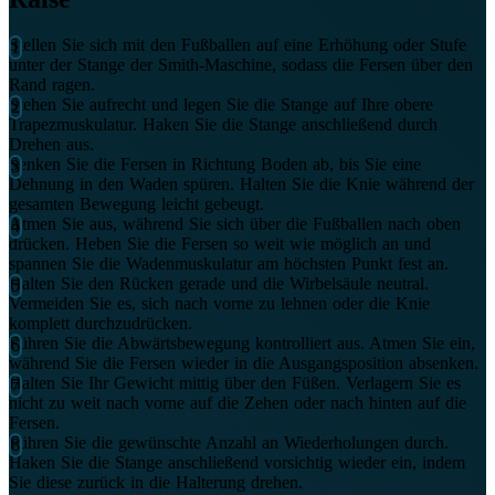
Stellen Sie sich mit den Fußballen auf eine Erhöhung oder Stufe
unter der Stange der Smith-Maschine, sodass die Fersen über den
Rand ragen.
Stehen Sie aufrecht und legen Sie die Stange auf Ihre obere
Trapezmuskulatur. Haken Sie die Stange anschließend durch
Drehen aus.
Senken Sie die Fersen in Richtung Boden ab, bis Sie eine
Dehnung in den Waden spüren. Halten Sie die Knie während der
gesamten Bewegung leicht gebeugt.
Atmen Sie aus, während Sie sich über die Fußballen nach oben
drücken. Heben Sie die Fersen so weit wie möglich an und
spannen Sie die Wadenmuskulatur am höchsten Punkt fest an.
Halten Sie den Rücken gerade und die Wirbelsäule neutral.
Vermeiden Sie es, sich nach vorne zu lehnen oder die Knie
komplett durchzudrücken.
Führen Sie die Abwärtsbewegung kontrolliert aus. Atmen Sie ein,
während Sie die Fersen wieder in die Ausgangsposition absenken.
Halten Sie Ihr Gewicht mittig über den Füßen. Verlagern Sie es
nicht zu weit nach vorne auf die Zehen oder nach hinten auf die
Fersen.
Führen Sie die gewünschte Anzahl an Wiederholungen durch.
Haken Sie die Stange anschließend vorsichtig wieder ein, indem
Sie diese zurück in die Halterung drehen.