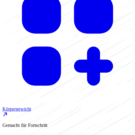
L
Körpergewicht
Gemacht für Fortschritt