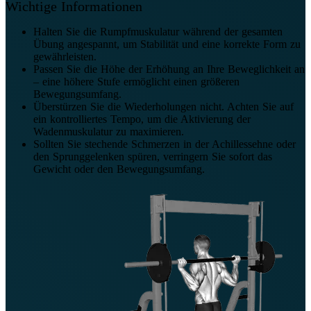
Wichtige Informationen
Halten Sie die Rumpfmuskulatur während der gesamten
Übung angespannt, um Stabilität und eine korrekte Form zu
gewährleisten.
Passen Sie die Höhe der Erhöhung an Ihre Beweglichkeit an
– eine höhere Stufe ermöglicht einen größeren
Bewegungsumfang.
Überstürzen Sie die Wiederholungen nicht. Achten Sie auf
ein kontrolliertes Tempo, um die Aktivierung der
Wadenmuskulatur zu maximieren.
Sollten Sie stechende Schmerzen in der Achillessehne oder
den Sprunggelenken spüren, verringern Sie sofort das
Gewicht oder den Bewegungsumfang.