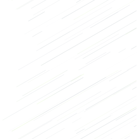
Kraft
Bodybuilding
Beine
Machine