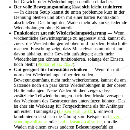
bei Gewicht oder Wiederholungen deutlich einfacher.
Der volle Bewegungsumfang lässt sich leicht trainieren
— In diesem Setup kannst du unten problemlos kurz in der
Dehnung bleiben und oben mit einer harten Kontraktion
abschließen. Das bringt den Waden mehr als kurze, federnde
Wiederholungen ohne Kontrolle.
Funktioniert gut mit Wiederholungssteigerung
— Wenn
wöchentliche Gewichtssprünge zu aggressiv sind, kannst du
zuerst die Wiederholungen erhöhen und trotzdem Fortschritte
machen. Forschung zeigt, dass Muskelwachstum nicht nur
davon abhängt, mehr Gewicht aufzulegen; auch mehr
Wiederholungen können funktionieren, solange der Einsatz
hoch bleibt (
Plotkin et al., 2022
).
Gut geeignet für Intensitätstechniken
— Wenn du mit
normalen Wiederholungen über den vollen
Bewegungsumfang nicht mehr weiterkommst, kannst du am
Satzende noch ein paar kurze Wiederholungen in der oberen
Hälfte anhängen. Neue Waden-Studien zeigen, dass
zusätzliche Teilwiederholungen nach dem Muskelversagen
das Wachstum des Gastrocnemius unterstützen können. Das
ist eher ein Werkzeug für Fortgeschrittene als für Anfänger
am ersten Trainingstag (
Larsen et al., 2025
). Sinnvoll
kombinieren lässt sich die Übung zum Beispiel mit
lever-
standing-calf-raise
oder
barbell-seated-calf-raise
, um die
Waden mit einem etwas anderen Belastungsgefühl zu