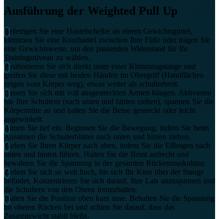
Ausführung der Weighted Pull Up
Befestigen Sie eine Hantelscheibe an einem Gewichtsgürtel,
klemmen Sie eine Kurzhantel zwischen Ihre Füße oder tragen Sie
eine Gewichtsweste, um den passenden Widerstand für Ihr
Trainingsniveau zu wählen.
Positionieren Sie sich direkt unter einer Klimmzugstange und
greifen Sie diese mit beiden Händen im Obergriff (Handflächen
zeigen vom Körper weg), etwas weiter als schulterbreit.
Lassen Sie sich mit voll ausgestreckten Armen hängen. Aktivieren
Sie Ihre Schultern (nach unten und hinten ziehen), spannen Sie die
Körpermitte an und halten Sie die Beine gestreckt oder leicht
angewinkelt.
Atmen Sie tief ein. Beginnen Sie die Bewegung, indem Sie beim
Ausatmen die Schulterblätter nach unten und hinten ziehen.
Ziehen Sie Ihren Körper nach oben, indem Sie die Ellbogen nach
unten und hinten führen. Halten Sie die Brust aufrecht und
bewahren Sie die Spannung in der gesamten Rückenmuskulatur.
Ziehen Sie sich so weit hoch, bis sich Ihr Kinn über der Stange
befindet. Konzentrieren Sie sich darauf, Ihre Lats anzuspannen und
die Schultern von den Ohren fernzuhalten.
Halten Sie die Position oben kurz inne. Behalten Sie die Spannung
im oberen Rücken bei und achten Sie darauf, dass das
Zusatzgewicht stabil bleibt.