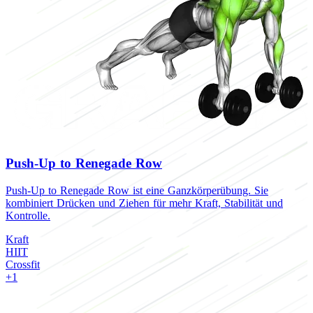
Push-Up to Renegade Row
Push-Up to Renegade Row ist eine Ganzkörperübung. Sie
D
kombiniert Drücken und Ziehen für mehr Kraft, Stabilität und
d
Kontrolle.
K
Kraft
H
HIIT
C
Crossfit
+1