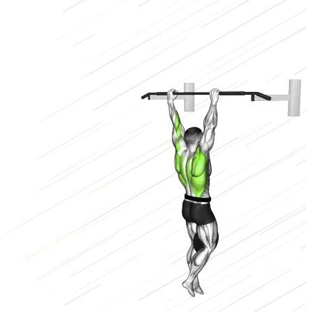
Sonstiges
Niedrig
3/3
Hoch