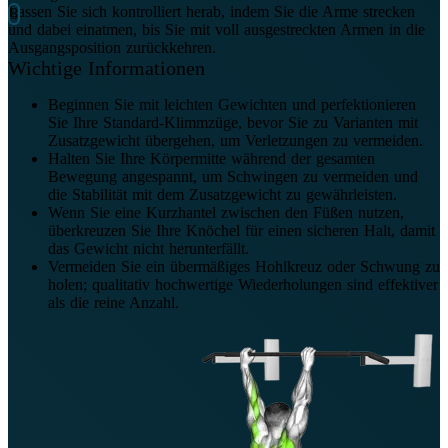
Lassen Sie sich kontrolliert herab, indem Sie die Arme strecken
und dabei einatmen, bis Sie mit voll ausgestreckten Armen in die
Ausgangsposition zurückkehren.
Wichtige Informationen
Beginnen Sie mit leichten Gewichten und perfektionieren
Sie Ihre Standard-Klimmzüge, bevor Sie zu Varianten mit
Zusatzgewicht übergehen, um Verletzungen zu vermeiden.
Halten Sie Ihre Körpermitte während der gesamten
Bewegung angespannt, um Schwingen zu vermeiden und
die Stabilität mit dem Zusatzgewicht zu gewährleisten.
Wenn Sie eine Kurzhantel zwischen den Füßen nutzen,
überkreuzen Sie Ihre Knöchel für einen sicheren Halt, damit
das Gewicht nicht herunterfällt.
Vermeiden Sie ein übermäßiges Hohlkreuz oder Schwung zu
holen; qualitativ hochwertige Wiederholungen sind effektiver
als die reine Anzahl.