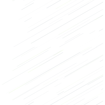
Kraft
Bodybuilding
Crossfit
Rücken
Arme