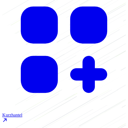
K
Kurzhantel