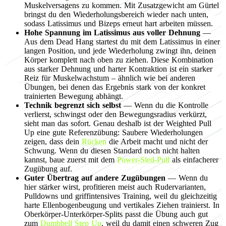
Muskelversagens zu kommen. Mit Zusatzgewicht am Gürtel
bringst du den Wiederholungsbereich wieder nach unten,
sodass Latissimus und Bizeps erneut hart arbeiten müssen.
Hohe Spannung im Latissimus aus voller Dehnung
—
Aus dem Dead Hang startest du mit dem Latissimus in einer
langen Position, und jede Wiederholung zwingt ihn, deinen
Körper komplett nach oben zu ziehen. Diese Kombination
aus starker Dehnung und harter Kontraktion ist ein starker
Reiz für Muskelwachstum – ähnlich wie bei anderen
Übungen, bei denen das Ergebnis stark von der konkret
trainierten Bewegung abhängt.
Technik begrenzt sich selbst
— Wenn du die Kontrolle
verlierst, schwingst oder den Bewegungsradius verkürzt,
sieht man das sofort. Genau deshalb ist der Weighted Pull
Up eine gute Referenzübung: Saubere Wiederholungen
zeigen, dass dein
Rücken
die Arbeit macht und nicht der
Schwung. Wenn du diesen Standard noch nicht halten
kannst, baue zuerst mit dem
Power-Sled-Pull
als einfacherer
Zugübung auf.
Guter Übertrag auf andere Zugübungen
— Wenn du
hier stärker wirst, profitieren meist auch Rudervarianten,
Pulldowns und griffintensives Training, weil du gleichzeitig
harte Ellenbogenbeugung und vertikales Ziehen trainierst. In
Oberkörper-Unterkörper-Splits passt die Übung auch gut
zum
Dumbbell Step Up
, weil du damit einen schweren Zug