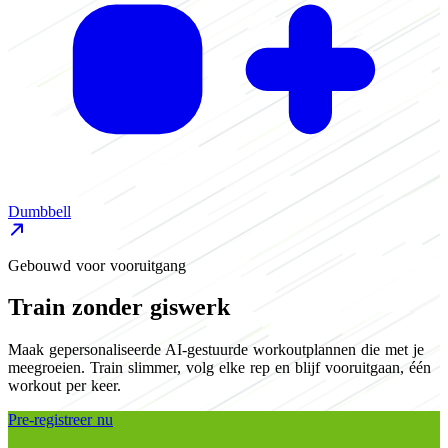
D
Dumbbell
Gebouwd voor vooruitgang
Train zonder giswerk
Maak gepersonaliseerde AI-gestuurde workoutplannen die met je
meegroeien. Train slimmer, volg elke rep en blijf vooruitgaan, één
workout per keer.
Pre-registreer nu