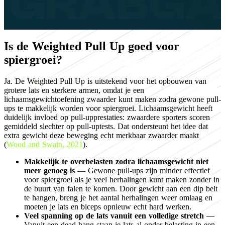
Is de Weighted Pull Up goed voor
spiergroei?
Ja. De Weighted Pull Up is uitstekend voor het opbouwen van
grotere lats en sterkere armen, omdat je een
lichaamsgewichtoefening zwaarder kunt maken zodra gewone pull-
ups te makkelijk worden voor spiergroei. Lichaamsgewicht heeft
duidelijk invloed op pull-upprestaties: zwaardere sporters scoren
gemiddeld slechter op pull-uptests. Dat ondersteunt het idee dat
extra gewicht deze beweging echt merkbaar zwaarder maakt
(
Wood and Swain, 2021
).
Makkelijk te overbelasten zodra lichaamsgewicht niet
meer genoeg is
— Gewone pull-ups zijn minder effectief
voor spiergroei als je veel herhalingen kunt maken zonder in
de buurt van falen te komen. Door gewicht aan een dip belt
te hangen, breng je het aantal herhalingen weer omlaag en
moeten je lats en biceps opnieuw echt hard werken.
Veel spanning op de lats vanuit een volledige stretch
—
Vanuit een dead hang staan je lats al onder belasting in een