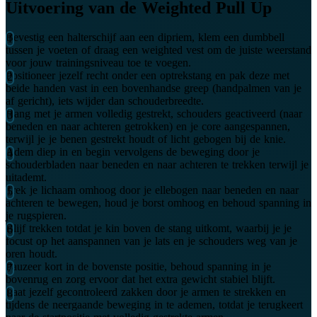
Uitvoering van de Weighted Pull Up
Bevestig een halterschijf aan een dipriem, klem een dumbbell
tussen je voeten of draag een weighted vest om de juiste weerstand
voor jouw trainingsniveau toe te voegen.
Positioneer jezelf recht onder een optrekstang en pak deze met
beide handen vast in een bovenhandse greep (handpalmen van je
af gericht), iets wijder dan schouderbreedte.
Hang met je armen volledig gestrekt, schouders geactiveerd (naar
beneden en naar achteren getrokken) en je core aangespannen,
terwijl je je benen gestrekt houdt of licht gebogen bij de knie.
Adem diep in en begin vervolgens de beweging door je
schouderbladen naar beneden en naar achteren te trekken terwijl je
uitademt.
Trek je lichaam omhoog door je ellebogen naar beneden en naar
achteren te bewegen, houd je borst omhoog en behoud spanning in
je rugspieren.
Blijf trekken totdat je kin boven de stang uitkomt, waarbij je je
focust op het aanspannen van je lats en je schouders weg van je
oren houdt.
Pauzeer kort in de bovenste positie, behoud spanning in je
bovenrug en zorg ervoor dat het extra gewicht stabiel blijft.
Laat jezelf gecontroleerd zakken door je armen te strekken en
tijdens de neergaande beweging in te ademen, totdat je terugkeert