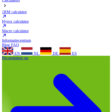
Calculators
1RM calculator
Hyrox calculator
Macro calculator
Informatiecentrum
Blog
FAQ
EN
NL
DE
ES
Pre-registreer nu