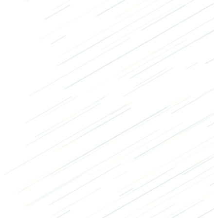
Kracht
Bodybuilding
CrossFit
Rug
Armen