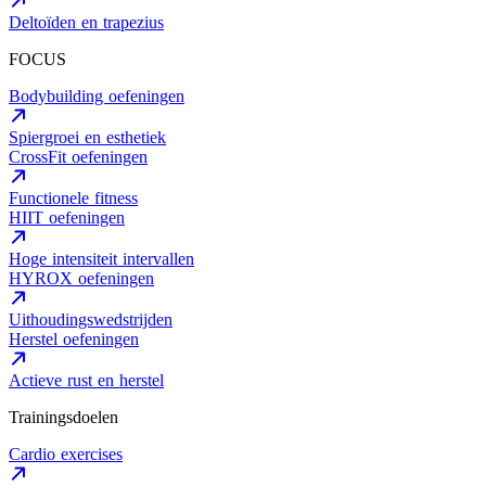
Deltoïden en trapezius
FOCUS
Bodybuilding oefeningen
Spiergroei en esthetiek
CrossFit oefeningen
Functionele fitness
HIIT oefeningen
Hoge intensiteit intervallen
HYROX oefeningen
Uithoudingswedstrijden
Herstel oefeningen
Actieve rust en herstel
Trainingsdoelen
Cardio exercises