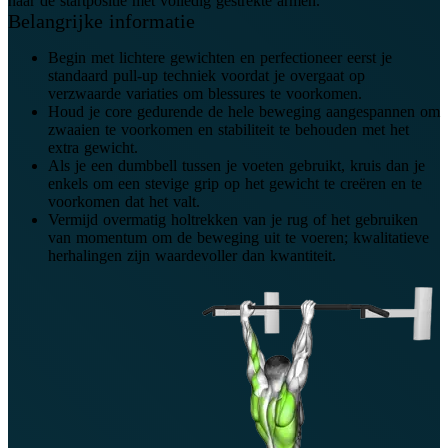
naar de startpositie met volledig gestrekte armen.
Belangrijke informatie
Begin met lichtere gewichten en perfectioneer eerst je
standaard pull-up techniek voordat je overgaat op
verzwaarde variaties om blessures te voorkomen.
Houd je core gedurende de hele beweging aangespannen om
zwaaien te voorkomen en stabiliteit te behouden met het
extra gewicht.
Als je een dumbbell tussen je voeten gebruikt, kruis dan je
enkels om een stevige grip op het gewicht te creëren en te
voorkomen dat het valt.
Vermijd overmatig holtrekken van je rug of het gebruiken
van momentum om de beweging uit te voeren; kwalitatieve
herhalingen zijn waardevoller dan kwantiteit.