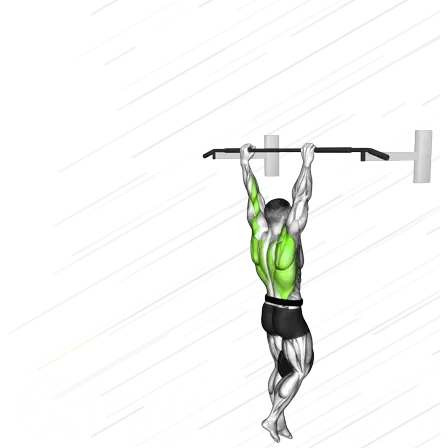
Overig
Laag
3/3
Hoog