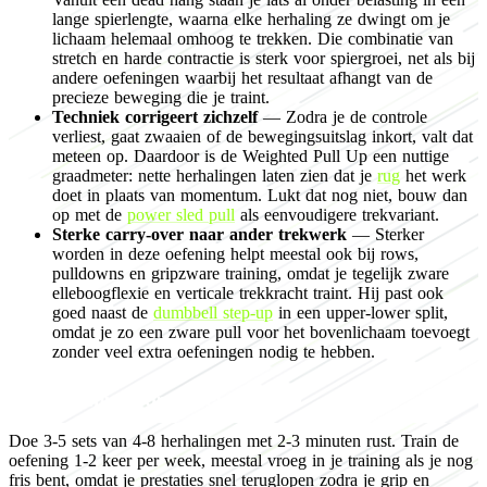
lange spierlengte, waarna elke herhaling ze dwingt om je
lichaam helemaal omhoog te trekken. Die combinatie van
stretch en harde contractie is sterk voor spiergroei, net als bij
andere oefeningen waarbij het resultaat afhangt van de
precieze beweging die je traint.
Techniek corrigeert zichzelf
— Zodra je de controle
verliest, gaat zwaaien of de bewegingsuitslag inkort, valt dat
meteen op. Daardoor is de Weighted Pull Up een nuttige
graadmeter: nette herhalingen laten zien dat je
rug
het werk
doet in plaats van momentum. Lukt dat nog niet, bouw dan
op met de
power sled pull
als eenvoudigere trekvariant.
Sterke carry-over naar ander trekwerk
— Sterker
worden in deze oefening helpt meestal ook bij rows,
pulldowns en gripzware training, omdat je tegelijk zware
elleboogflexie en verticale trekkracht traint. Hij past ook
goed naast de
dumbbell step-up
in een upper-lower split,
omdat je zo een zware pull voor het bovenlichaam toevoegt
zonder veel extra oefeningen nodig te hebben.
Programming for muscle growth
Doe 3-5 sets van 4-8 herhalingen met 2-3 minuten rust. Train de
oefening 1-2 keer per week, meestal vroeg in je training als je nog
fris bent, omdat je prestaties snel teruglopen zodra je grip en