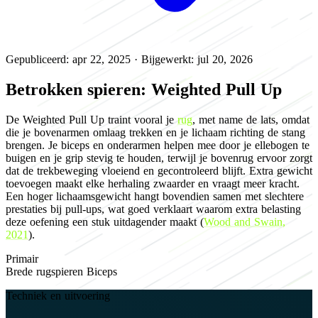
Gepubliceerd: apr 22, 2025
·
Bijgewerkt: jul 20, 2026
Betrokken spieren: Weighted Pull Up
De Weighted Pull Up traint vooral je
rug
, met name de lats, omdat
die je bovenarmen omlaag trekken en je lichaam richting de stang
brengen. Je biceps en onderarmen helpen mee door je ellebogen te
buigen en je grip stevig te houden, terwijl je bovenrug ervoor zorgt
dat de trekbeweging vloeiend en gecontroleerd blijft. Extra gewicht
toevoegen maakt elke herhaling zwaarder en vraagt meer kracht.
Een hoger lichaamsgewicht hangt bovendien samen met slechtere
prestaties bij pull-ups, wat goed verklaart waarom extra belasting
deze oefening een stuk uitdagender maakt (
Wood and Swain,
2021
).
Primair
Brede rugspieren
Biceps
Techniek en uitvoering