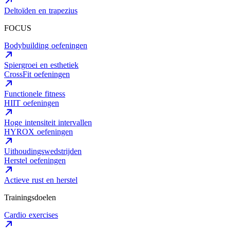
Deltoïden en trapezius
FOCUS
Bodybuilding oefeningen
Spiergroei en esthetiek
CrossFit oefeningen
Functionele fitness
HIIT oefeningen
Hoge intensiteit intervallen
HYROX oefeningen
Uithoudingswedstrijden
Herstel oefeningen
Actieve rust en herstel
Trainingsdoelen
Cardio exercises