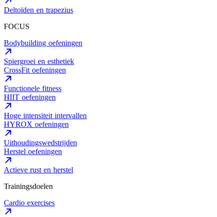
Deltoïden en trapezius
FOCUS
Bodybuilding oefeningen
Spiergroei en esthetiek
CrossFit oefeningen
Functionele fitness
HIIT oefeningen
Hoge intensiteit intervallen
HYROX oefeningen
Uithoudingswedstrijden
Herstel oefeningen
Actieve rust en herstel
Trainingsdoelen
Cardio exercises