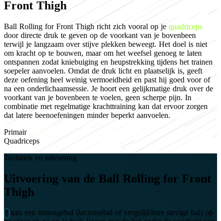
Front Thigh
Ball Rolling for Front Thigh richt zich vooral op je
quadriceps
door directe druk te geven op de voorkant van je bovenbeen
terwijl je langzaam over stijve plekken beweegt. Het doel is niet
om kracht op te bouwen, maar om het weefsel genoeg te laten
ontspannen zodat kniebuiging en heupstrekking tijdens het trainen
soepeler aanvoelen. Omdat de druk licht en plaatselijk is, geeft
deze oefening heel weinig vermoeidheid en past hij goed voor of
na een onderlichaamsessie. Je hoort een gelijkmatige druk over de
voorkant van je bovenbeen te voelen, geen scherpe pijn. In
combinatie met regelmatige krachttraining kan dat ervoor zorgen
dat latere beenoefeningen minder beperkt aanvoelen.
Primair
Quadriceps
Techniek en uitvoering
Uitvoering van de Ball Rolling for Front
Thigh
Plaats een massagebal (lacrossebal of vergelijkbare stevige bal) op