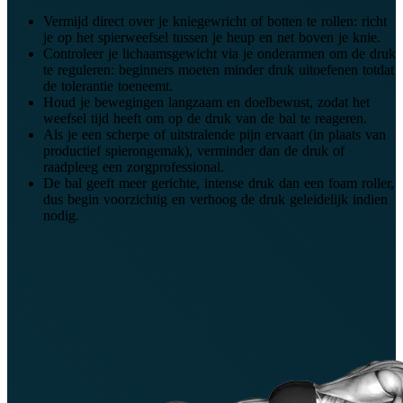
Vermijd direct over je kniegewricht of botten te rollen: richt
je op het spierweefsel tussen je heup en net boven je knie.
Controleer je lichaamsgewicht via je onderarmen om de druk
te reguleren: beginners moeten minder druk uitoefenen totdat
de tolerantie toeneemt.
Houd je bewegingen langzaam en doelbewust, zodat het
weefsel tijd heeft om op de druk van de bal te reageren.
Als je een scherpe of uitstralende pijn ervaart (in plaats van
productief spierongemak), verminder dan de druk of
raadpleeg een zorgprofessional.
De bal geeft meer gerichte, intense druk dan een foam roller,
dus begin voorzichtig en verhoog de druk geleidelijk indien
nodig.