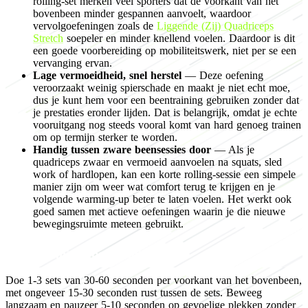
rolling-set merken veel sporters dat de voorkant van het
bovenbeen minder gespannen aanvoelt, waardoor
vervolgoefeningen zoals de
Liggende (Zij) Quadriceps
Stretch
soepeler en minder knellend voelen. Daardoor is dit
een goede voorbereiding op mobiliteitswerk, niet per se een
vervanging ervan.
Lage vermoeidheid, snel herstel
— Deze oefening
veroorzaakt weinig spierschade en maakt je niet echt moe,
dus je kunt hem voor een beentraining gebruiken zonder dat
je prestaties eronder lijden. Dat is belangrijk, omdat je echte
vooruitgang nog steeds vooral komt van hard genoeg trainen
om op termijn sterker te worden.
Handig tussen zware beensessies door
— Als je
quadriceps zwaar en vermoeid aanvoelen na squats, sled
work of hardlopen, kan een korte rolling-sessie een simpele
manier zijn om weer wat comfort terug te krijgen en je
volgende warming-up beter te laten voelen. Het werkt ook
goed samen met actieve oefeningen waarin je die nieuwe
bewegingsruimte meteen gebruikt.
Programming for flexibility
Doe 1-3 sets van 30-60 seconden per voorkant van het bovenbeen,
met ongeveer 15-30 seconden rust tussen de sets. Beweeg
langzaam en pauzeer 5-10 seconden op gevoelige plekken zonder