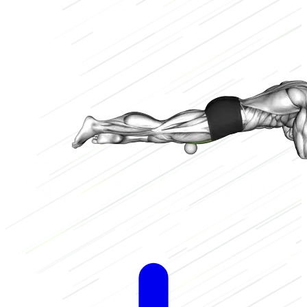
Laag
1/3
Hoog