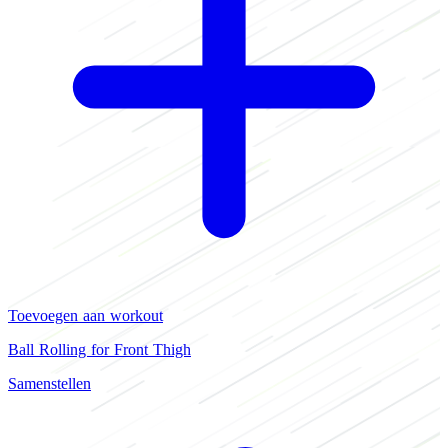
Toevoegen aan workout
Ball Rolling for Front Thigh
Samenstellen