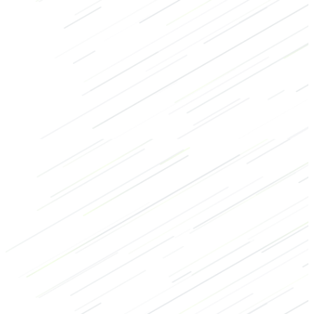
Stretching exercises
Mobiliteit
Herstel
Cooling-down
Warming-up
Benen
Overig