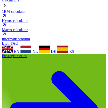
Calculators
1RM calculator
Hyrox calculator
Macro calculator
Informatiecentrum
Blog
FAQ
EN
NL
DE
ES
Pre-registreer nu