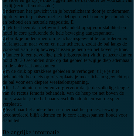
de vloer en ga op je buik liggen met de bal onder de voorkant van
je dij (rectus femoris-spier).
Ondersteun het gewicht van je bovenlichaam door je onderarmen
op de vloer te plaatsen met je ellebogen recht onder je schouders
en behoud een neutrale rugpositie. E
Strek het been dat niet wordt behandeld opzij voor stabiliteit en
houd je core gedurende de hele beweging aangespannen.
Gebruik je onderarmen om je lichaamsgewicht te controleren en
rol langzaam naar voren en naar achteren, zodat de bal langs de
voorkant van je dij beweegt tussen je heup en net boven je knie.
Wanneer je een gevoelige plek (triggerpoint) vindt, pauzeer dan en
houd 20-30 seconden druk op dat gebied terwijl je diep ademhaalt
en de spier laat ontspannen.
Om de druk op strakkere gebieden te verhogen, til je je niet-
behandelde been iets op of verplaats je meer lichaamsgewicht op
de bal voor een diepere weefselontspanning.
Blijf 1-2 minuten rollen en zorg ervoor dat je de volledige lengte
van de rectus femoris behandelt, van de heup tot net boven de
knie, waarbij je de bal naar verschillende delen van de spier
verplaatst.
Wissel naar het andere been en herhaal het proces, terwijl je
gecontroleerd blijft ademen en je core aangespannen houdt voor
stabiliteit.
Belangrijke informatie