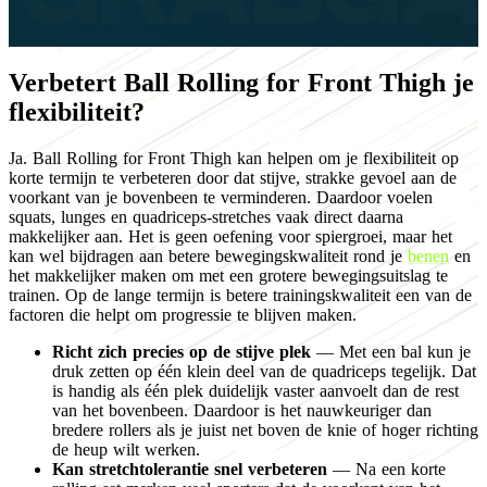
Verbetert Ball Rolling for Front Thigh je
flexibiliteit?
Ja. Ball Rolling for Front Thigh kan helpen om je flexibiliteit op
korte termijn te verbeteren door dat stijve, strakke gevoel aan de
voorkant van je bovenbeen te verminderen. Daardoor voelen
squats, lunges en quadriceps-stretches vaak direct daarna
makkelijker aan. Het is geen oefening voor spiergroei, maar het
kan wel bijdragen aan betere bewegingskwaliteit rond je
benen
en
het makkelijker maken om met een grotere bewegingsuitslag te
trainen. Op de lange termijn is betere trainingskwaliteit een van de
factoren die helpt om progressie te blijven maken.
Richt zich precies op de stijve plek
— Met een bal kun je
druk zetten op één klein deel van de quadriceps tegelijk. Dat
is handig als één plek duidelijk vaster aanvoelt dan de rest
van het bovenbeen. Daardoor is het nauwkeuriger dan
bredere rollers als je juist net boven de knie of hoger richting
de heup wilt werken.
Kan stretchtolerantie snel verbeteren
— Na een korte