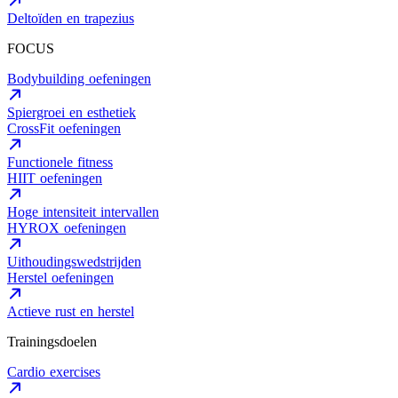
Deltoïden en trapezius
FOCUS
Bodybuilding oefeningen
Spiergroei en esthetiek
CrossFit oefeningen
Functionele fitness
HIIT oefeningen
Hoge intensiteit intervallen
HYROX oefeningen
Uithoudingswedstrijden
Herstel oefeningen
Actieve rust en herstel
Trainingsdoelen
Cardio exercises