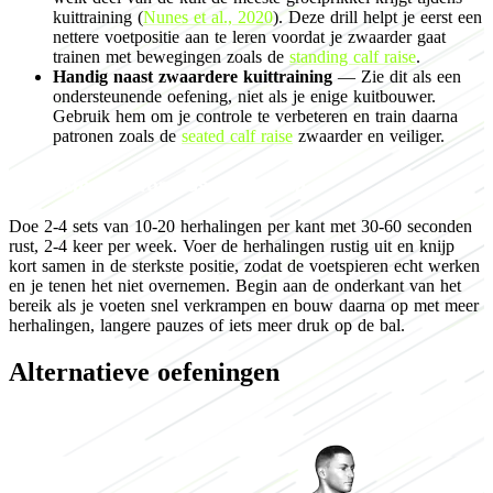
kuittraining (
Nunes et al., 2020
). Deze drill helpt je eerst een
nettere voetpositie aan te leren voordat je zwaarder gaat
trainen met bewegingen zoals de
standing calf raise
.
Handig naast zwaardere kuittraining
— Zie dit als een
ondersteunende oefening, niet als je enige kuitbouwer.
Gebruik hem om je controle te verbeteren en train daarna
patronen zoals de
seated calf raise
zwaarder en veiliger.
Programming for muscle growth
Doe 2-4 sets van 10-20 herhalingen per kant met 30-60 seconden
rust, 2-4 keer per week. Voer de herhalingen rustig uit en knijp
kort samen in de sterkste positie, zodat de voetspieren echt werken
en je tenen het niet overnemen. Begin aan de onderkant van het
bereik als je voeten snel verkrampen en bouw daarna op met meer
herhalingen, langere pauzes of iets meer druk op de bal.
Alternatieve oefeningen