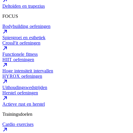
Deltoïden en trapezius
FOCUS
Bodybuilding oefeningen
Spiergroei en esthetiek
CrossFit oefeningen
Functionele fitness
HIIT oefeningen
Hoge intensiteit intervallen
HYROX oefeningen
Uithoudingswedstrijden
Herstel oefeningen
Actieve rust en herstel
Trainingsdoelen
Cardio exercises