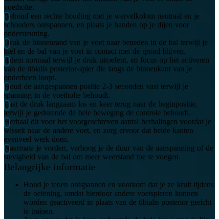
voetholte.
Behoud een rechte houding met je wervelkolom neutraal en je
schouders ontspannen, en plaats je handen op je dijen voor
ondersteuning.
Druk de binnenrand van je voet naar beneden in de bal terwijl je
hiel en de bal van je voet in contact met de grond blijven.
Adem normaal terwijl je druk uitoefent, en focus op het activeren
van de tibialis posterior-spier die langs de binnenkant van je
onderbeen loopt.
Houd de aangespannen positie 2-3 seconden vast terwijl je
spanning in de voetholte behoudt.
Laat de druk langzaam los en keer terug naar de beginpositie,
terwijl je gedurende de hele beweging de controle behoudt.
Herhaal dit voor het voorgeschreven aantal herhalingen voordat je
wisselt naar de andere voet, en zorg ervoor dat beide kanten
evenveel werk doen.
Naarmate je vordert, verhoog je de duur van de aanspanning of de
stevigheid van de bal om meer weerstand toe te voegen.
Belangrijke informatie
Houd je tenen ontspannen en voorkom dat je ze krult tijdens
de oefening, omdat hierdoor andere voetspieren kunnen
worden geactiveerd in plaats van de tibialis posterior gericht
te trainen.