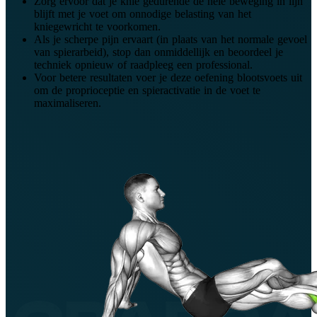
Zorg ervoor dat je knie gedurende de hele beweging in lijn
blijft met je voet om onnodige belasting van het
kniegewricht te voorkomen.
Als je scherpe pijn ervaart (in plaats van het normale gevoel
van spierarbeid), stop dan onmiddellijk en beoordeel je
techniek opnieuw of raadpleeg een professional.
Voor betere resultaten voer je deze oefening blootsvoets uit
om de proprioceptie en spieractivatie in de voet te
maximaliseren.