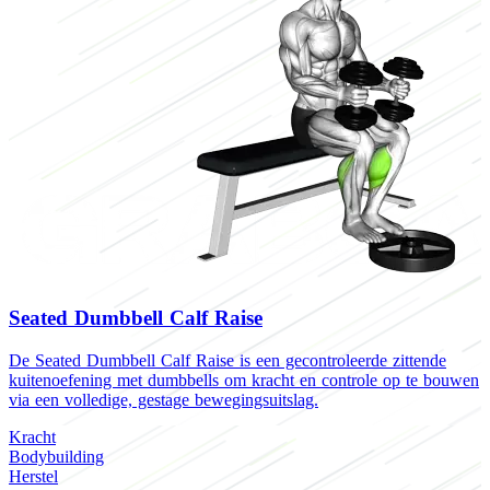
Seated Dumbbell Calf Raise
De Seated Dumbbell Calf Raise is een gecontroleerde zittende
D
kuitenoefening met dumbbells om kracht en controle op te bouwen
l
via een volledige, gestage bewegingsuitslag.
c
Kracht
K
Bodybuilding
U
Herstel
B