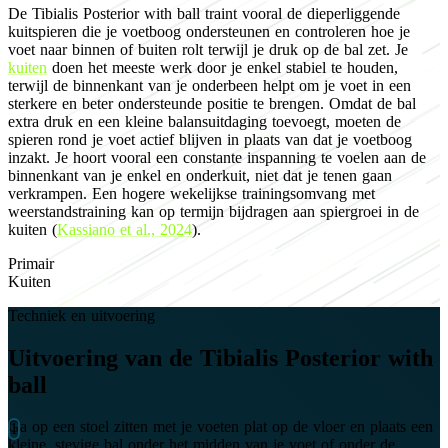
De Tibialis Posterior with ball traint vooral de dieperliggende
kuitspieren die je voetboog ondersteunen en controleren hoe je
voet naar binnen of buiten rolt terwijl je druk op de bal zet. Je
kuiten
doen het meeste werk door je enkel stabiel te houden,
terwijl de binnenkant van je onderbeen helpt om je voet in een
sterkere en beter ondersteunde positie te brengen. Omdat de bal
extra druk en een kleine balansuitdaging toevoegt, moeten de
spieren rond je voet actief blijven in plaats van dat je voetboog
inzakt. Je hoort vooral een constante inspanning te voelen aan de
binnenkant van je enkel en onderkuit, niet dat je tenen gaan
verkrampen. Een hogere wekelijkse trainingsomvang met
weerstandstraining kan op termijn bijdragen aan spiergroei in de
kuiten (
Kassiano et al., 2024
).
Primair
Kuiten
Techniek en uitvoering
Uitvoering van de Tibialis Posterior with
ball
Ga op een stoel zitten met je voeten plat op de vloer en plaats een
kleine, stevige bal onder het midden van je voet of onder de