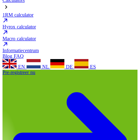
Calculators
1RM calculator
Hyrox calculator
Macro calculator
Informatiecentrum
Blog
FAQ
EN
NL
DE
ES
Pre-registreer nu