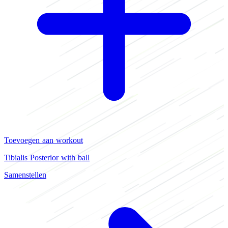
Toevoegen aan workout
Tibialis Posterior with ball
Samenstellen