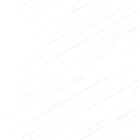
Kracht
Mobiliteit
Herstel
Cooling-down
Benen
Overig
Laag
2/3
Hoog