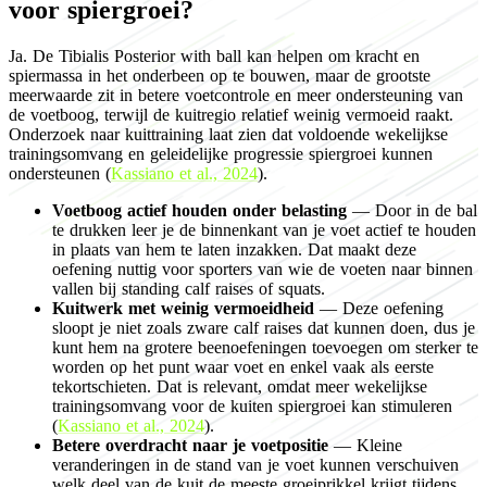
voor spiergroei?
Ja. De Tibialis Posterior with ball kan helpen om kracht en
spiermassa in het onderbeen op te bouwen, maar de grootste
meerwaarde zit in betere voetcontrole en meer ondersteuning van
de voetboog, terwijl de kuitregio relatief weinig vermoeid raakt.
Onderzoek naar kuittraining laat zien dat voldoende wekelijkse
trainingsomvang en geleidelijke progressie spiergroei kunnen
ondersteunen (
Kassiano et al., 2024
).
Voetboog actief houden onder belasting
— Door in de bal
te drukken leer je de binnenkant van je voet actief te houden
in plaats van hem te laten inzakken. Dat maakt deze
oefening nuttig voor sporters van wie de voeten naar binnen
vallen bij standing calf raises of squats.
Kuitwerk met weinig vermoeidheid
— Deze oefening
sloopt je niet zoals zware calf raises dat kunnen doen, dus je
kunt hem na grotere beenoefeningen toevoegen om sterker te
worden op het punt waar voet en enkel vaak als eerste
tekortschieten. Dat is relevant, omdat meer wekelijkse
trainingsomvang voor de kuiten spiergroei kan stimuleren
(
Kassiano et al., 2024
).
Betere overdracht naar je voetpositie
— Kleine
veranderingen in de stand van je voet kunnen verschuiven
welk deel van de kuit de meeste groeiprikkel krijgt tijdens