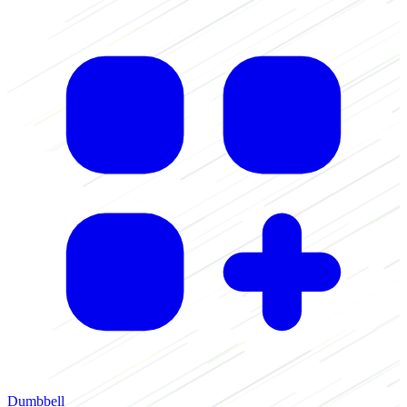
H
Dumbbell