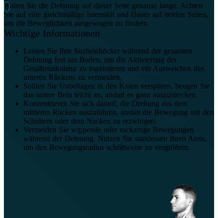
Halten Sie die Dehnung auf dieser Seite genauso lange. Achten
Sie auf eine gleichmäßige Intensität und Dauer auf beiden Seiten,
um die Beweglichkeit ausgewogen zu fördern.
Wichtige Informationen
Lassen Sie Ihre Sitzbeinhöcker während der gesamten
Dehnung fest am Boden, um die Aktivierung der
Gesäßmuskulatur zu maximieren und ein Ausweichen des
unteren Rückens zu vermeiden.
Sollten Sie Unbehagen in den Knien verspüren, beugen Sie
das untere Bein leicht an, anstatt es ganz auszustrecken.
Konzentrieren Sie sich darauf, die Drehung aus dem
mittleren Rücken auszuführen, anstatt die Bewegung mit den
Schultern oder dem Nacken zu erzwingen.
Vermeiden Sie wippende oder ruckartige Bewegungen
während der Dehnung. Nutzen Sie stattdessen Ihren Atem,
um den Bewegungsradius schrittweise zu vergrößern.