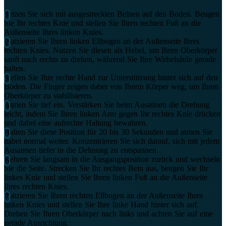
Setzen Sie sich mit ausgestreckten Beinen auf den Boden. Beugen
Sie Ihr rechtes Knie und stellen Sie Ihren rechten Fuß an die
Außenseite Ihres linken Knies.
Platzieren Sie Ihren linken Ellbogen an der Außenseite Ihres
rechten Knies. Nutzen Sie diesen als Hebel, um Ihren Oberkörper
sanft nach rechts zu drehen, während Sie Ihre Wirbelsäule gerade
halten.
Stellen Sie Ihre rechte Hand zur Unterstützung hinter sich auf den
Boden. Die Finger zeigen dabei von Ihrem Körper weg, um Ihren
Oberkörper zu stabilisieren.
Atmen Sie tief ein. Verstärken Sie beim Ausatmen die Drehung
leicht, indem Sie Ihren linken Arm gegen Ihr rechtes Knie drücken
und dabei eine aufrechte Haltung bewahren.
Halten Sie diese Position für 20 bis 30 Sekunden und atmen Sie
dabei normal weiter. Konzentrieren Sie sich darauf, sich mit jedem
Ausatmen tiefer in die Dehnung zu entspannen.
Kehren Sie langsam in die Ausgangsposition zurück und wechseln
Sie die Seite. Strecken Sie Ihr rechtes Bein aus, beugen Sie Ihr
linkes Knie und stellen Sie Ihren linken Fuß an die Außenseite
Ihres rechten Knies.
Platzieren Sie Ihren rechten Ellbogen an der Außenseite Ihres
linken Knies und stellen Sie Ihre linke Hand hinter sich auf.
Drehen Sie Ihren Oberkörper nach links und achten Sie auf eine
gerade Ausrichtung.