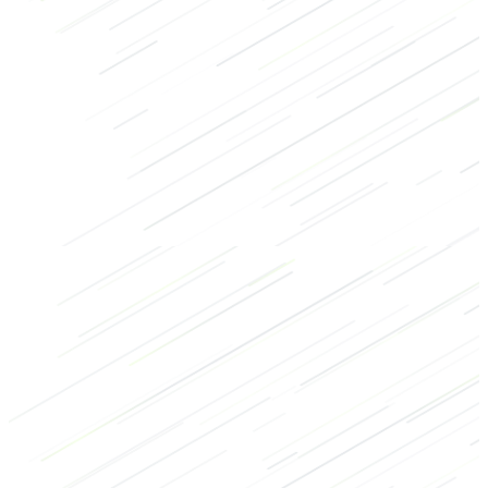
Dehnen
Mobilität
Regenerationsübungen
Abwärmübungen
Aufwärmübungen
Gesäß