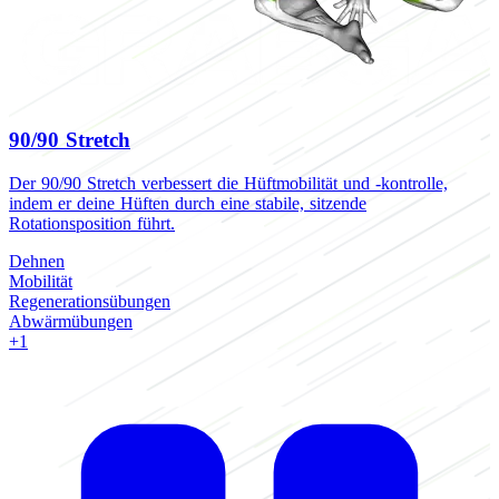
90/90 Stretch
Der 90/90 Stretch verbessert die Hüftmobilität und -kontrolle,
C
indem er deine Hüften durch eine stabile, sitzende
S
Rotationsposition führt.
R
Dehnen
Mobilität
M
Regenerationsübungen
R
Abwärmübungen
+1