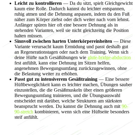
Leicht zu kontrollieren
— Da du sitzt, spielt Gleichgewicht
kaum eine Rolle. Dadurch kannst du leichter entspannen,
ruhig atmen und die Dehnung anpassen, indem du den Fuß
näher zum Körper ziehst oder dich weiter nach vorn lehnst.
Anfänger spüren hier oft eine bessere Dehnung als in
stehenden Varianten, weil sie nicht gleichzeitig die Position
halten müssen.
Sinnvoll zwischen harten Unterkörpereinheiten
— Diese
Variante verursacht kaum Ermüdung und passt deshalb gut
an Regenerationstagen oder nach dem Training. Wenn sich
deine Hüfte nach Gesäßübungen wie
glute-bridge-abduction
fest anfühlt, kann eine Dehnung im Sitzen helfen,
angenehmen Bewegungsumfang zurückzugewinnen, ohne
die Belastung weiter zu erhöhen.
Passt gut zu intensiverem Gesäßtraining
— Eine bessere
Hüftbeweglichkeit kann es leichter machen, Übungen sauber
einzustellen, die die Gesäßmuskeln über einen größeren
Bewegungsumfang trainieren, und die Übungsauswahl
entscheidet mit darüber, welche Strukturen am stärksten
beansprucht werden. Du kannst die Dehnung auch mit
90-
90-stretch
kombinieren, wenn sich eine Hüftseite besonders
steif anfühlt.
Programming for flexibility