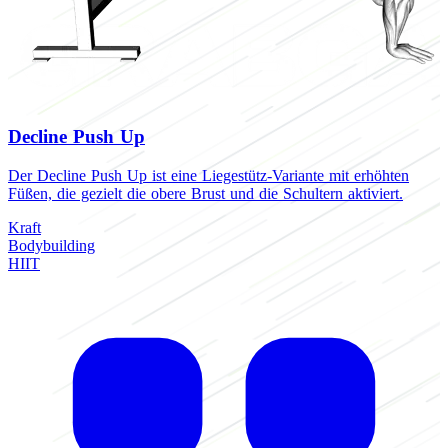
Decline Push Up
Der Decline Push Up ist eine Liegestütz-Variante mit erhöhten
D
Füßen, die gezielt die obere Brust und die Schultern aktiviert.
S
K
Kraft
Bodybuilding
K
HIIT
B
H