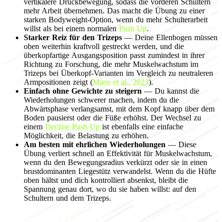
vertikalere Druckbewegung, sodass die vorderen Schultern
mehr Arbeit übernehmen. Das macht die Übung zu einer
starken Bodyweight-Option, wenn du mehr Schulterarbeit
willst als bei einem normalen
Push Up
.
Starker Reiz für den Trizeps
— Deine Ellenbogen müssen
oben weiterhin kraftvoll gestreckt werden, und die
überkopfartige Ausgangsposition passt zumindest in ihrer
Richtung zu Forschung, die mehr Muskelwachstum im
Trizeps bei Überkopf-Varianten im Vergleich zu neutraleren
Armpositionen zeigt (
Maeo et al., 2023
).
Einfach ohne Gewichte zu steigern
— Du kannst die
Wiederholungen schwerer machen, indem du die
Abwärtsphase verlangsamst, mit dem Kopf knapp über dem
Boden pausierst oder die Füße erhöhst. Der Wechsel zu
einem
Decline Push Up
ist ebenfalls eine einfache
Möglichkeit, die Belastung zu erhöhen.
Am besten mit ehrlichen Wiederholungen
— Diese
Übung verliert schnell an Effektivität für Muskelwachstum,
wenn du den Bewegungsradius verkürzt oder sie in einen
brustdominanten Liegestütz verwandelst. Wenn du die Hüfte
oben hältst und dich kontrolliert absenkst, bleibt die
Spannung genau dort, wo du sie haben willst: auf den
Schultern und dem Trizeps.
Programming for muscle growth