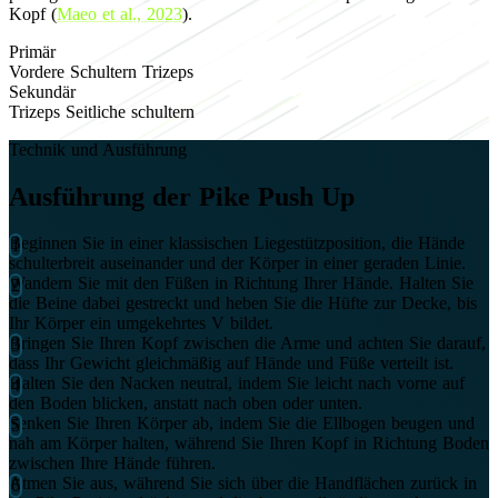
Kopf (
Maeo et al., 2023
).
Primär
Vordere Schultern
Trizeps
Sekundär
Trizeps
Seitliche schultern
Technik und Ausführung
Ausführung der Pike Push Up
Beginnen Sie in einer klassischen Liegestützposition, die Hände
schulterbreit auseinander und der Körper in einer geraden Linie.
Wandern Sie mit den Füßen in Richtung Ihrer Hände. Halten Sie
die Beine dabei gestreckt und heben Sie die Hüfte zur Decke, bis
Ihr Körper ein umgekehrtes V bildet.
Bringen Sie Ihren Kopf zwischen die Arme und achten Sie darauf,
dass Ihr Gewicht gleichmäßig auf Hände und Füße verteilt ist.
Halten Sie den Nacken neutral, indem Sie leicht nach vorne auf
den Boden blicken, anstatt nach oben oder unten.
Senken Sie Ihren Körper ab, indem Sie die Ellbogen beugen und
nah am Körper halten, während Sie Ihren Kopf in Richtung Boden
zwischen Ihre Hände führen.
Atmen Sie aus, während Sie sich über die Handflächen zurück in