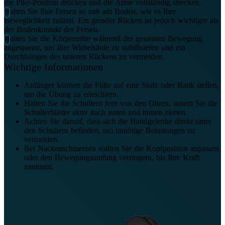
die Pike-Position drücken und die Arme vollständig strecken.
Halten Sie Ihre Fersen so nah am Boden, wie es Ihre
Beweglichkeit zulässt. Ein gerader Rücken ist jedoch wichtiger als
der Bodenkontakt der Fersen.
Halten Sie die Körpermitte während der gesamten Bewegung
angespannt, um Ihre Wirbelsäule zu stabilisieren und ein
Durchhängen des unteren Rückens zu vermeiden.
Wichtige Informationen
Anfänger können die Füße auf eine Stufe oder Bank stellen,
um die Übung zu erleichtern.
Halten Sie die Schultern fern von den Ohren, indem Sie die
Schulterblätter aktiv nach unten und hinten ziehen.
Achten Sie darauf, dass sich die Handgelenke direkt unter
den Schultern befinden, um unnötige Belastungen zu
vermeiden.
Bei Nackenschmerzen sollten Sie die Kopfposition anpassen
oder den Bewegungsumfang verringern, bis Ihre Kraft
zunimmt.