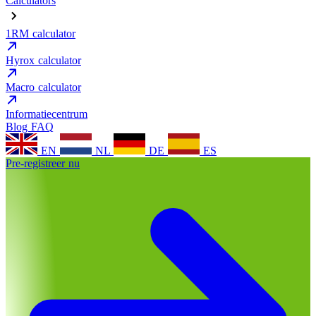
Calculators
1RM calculator
Hyrox calculator
Macro calculator
Informatiecentrum
Blog
FAQ
EN
NL
DE
ES
Pre-registreer nu