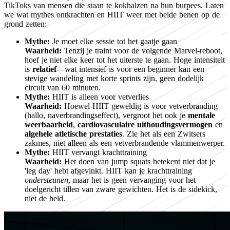
TikToks van mensen die staan te kokhalzen na hun burpees. Laten
we wat mythes ontkrachten en HIIT weer met beide benen op de
grond zetten:
Mythe:
Je moet elke sessie tot het gaatje gaan
Waarheid:
Tenzij je traint voor de volgende Marvel-reboot,
hoef je niet elke keer tot het uiterste te gaan. Hoge intensiteit
is
relatief
—wat intensief is voor een beginner kan een
stevige wandeling met korte sprints zijn, geen dodelijk
circuit van 60 minuten.
Mythe:
HIIT is alleen voor vetverlies
Waarheid:
Hoewel HIIT geweldig is voor vetverbranding
(hallo, naverbrandingseffect), vergroot het ook je
mentale
weerbaarheid
,
cardiovasculaire uithoudingsvermogen
en
algehele atletische prestaties
. Zie het als een Zwitsers
zakmes, niet alleen als een vetverbrandende vlammenwerper.
Mythe:
HIIT vervangt krachttraining
Waarheid:
Het doen van jump squats betekent niet dat je
'leg day' hebt afgevinkt. HIIT kan je krachttraining
ondersteunen
, maar het is geen vervanging voor het
doelgericht tillen van zware gewichten. Het is de sidekick,
niet de held.