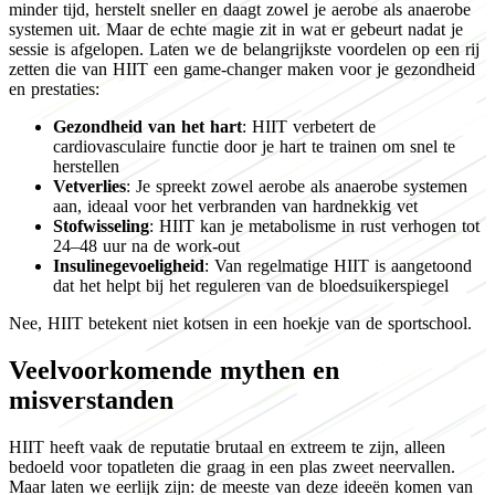
minder tijd, herstelt sneller en daagt zowel je aerobe als anaerobe
systemen uit. Maar de echte magie zit in wat er gebeurt nadat je
sessie is afgelopen. Laten we de belangrijkste voordelen op een rij
zetten die van HIIT een game-changer maken voor je gezondheid
en prestaties:
Gezondheid van het hart
: HIIT verbetert de
cardiovasculaire functie door je hart te trainen om snel te
herstellen
Vetverlies
: Je spreekt zowel aerobe als anaerobe systemen
aan, ideaal voor het verbranden van hardnekkig vet
Stofwisseling
: HIIT kan je metabolisme in rust verhogen tot
24–48 uur na de work-out
Insulinegevoeligheid
: Van regelmatige HIIT is aangetoond
dat het helpt bij het reguleren van de bloedsuikerspiegel
Nee, HIIT betekent niet kotsen in een hoekje van de sportschool.
Veelvoorkomende mythen en
misverstanden
HIIT heeft vaak de reputatie brutaal en extreem te zijn, alleen
bedoeld voor topatleten die graag in een plas zweet neervallen.
Maar laten we eerlijk zijn: de meeste van deze ideeën komen van