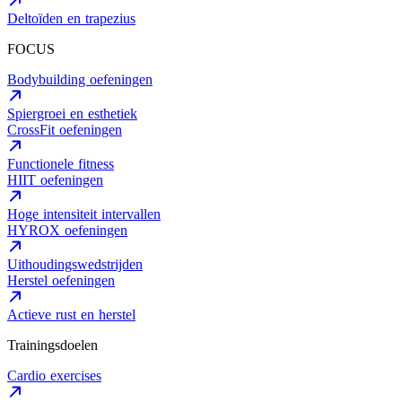
Deltoïden en trapezius
FOCUS
Bodybuilding oefeningen
Spiergroei en esthetiek
CrossFit oefeningen
Functionele fitness
HIIT oefeningen
Hoge intensiteit intervallen
HYROX oefeningen
Uithoudingswedstrijden
Herstel oefeningen
Actieve rust en herstel
Trainingsdoelen
Cardio exercises