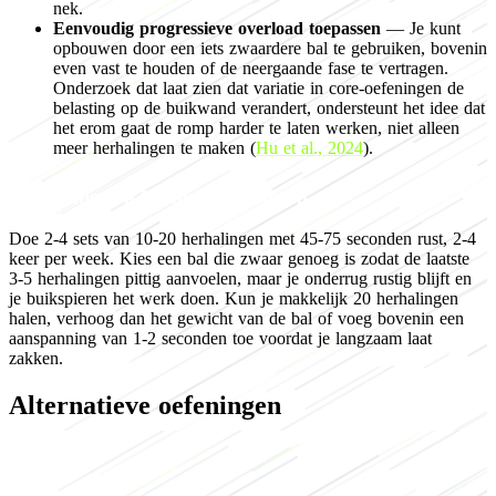
nek.
Eenvoudig progressieve overload toepassen
— Je kunt
opbouwen door een iets zwaardere bal te gebruiken, bovenin
even vast te houden of de neergaande fase te vertragen.
Onderzoek dat laat zien dat variatie in core-oefeningen de
belasting op de buikwand verandert, ondersteunt het idee dat
het erom gaat de romp harder te laten werken, niet alleen
meer herhalingen te maken (
Hu et al., 2024
).
Programming for muscle growth
Doe 2-4 sets van 10-20 herhalingen met 45-75 seconden rust, 2-4
keer per week. Kies een bal die zwaar genoeg is zodat de laatste
3-5 herhalingen pittig aanvoelen, maar je onderrug rustig blijft en
je buikspieren het werk doen. Kun je makkelijk 20 herhalingen
halen, verhoog dan het gewicht van de bal of voeg bovenin een
aanspanning van 1-2 seconden toe voordat je langzaam laat
zakken.
Alternatieve oefeningen