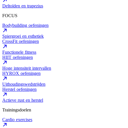
Deltoïden en trapezius
FOCUS
Bodybuilding oefeningen
Spiergroei en esthetiek
CrossFit oefeningen
Functionele fitness
HIIT oefeningen
Hoge intensiteit intervallen
HYROX oefeningen
Uithoudingswedstrijden
Herstel oefeningen
Actieve rust en herstel
Trainingsdoelen
Cardio exercises