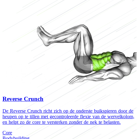
Reverse Crunch
De Reverse Crunch richt zich op de onderste buikspieren door de
D
heupen op te tillen met gecontroleerde flexie van de wervelkolom,
v
en helpt zo de core te versterken zonder de nek te belasten.
d
Core
C
Bodybuilding
H