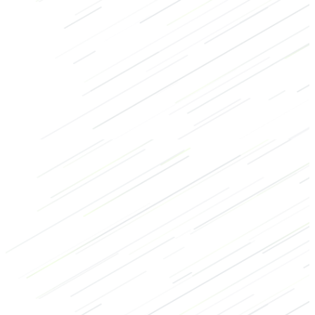
Core exercises
HIIT
Bodybuilding
Buik
Medicijnbal