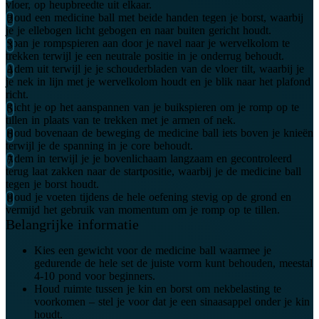
vloer, op heupbreedte uit elkaar.
Houd een medicine ball met beide handen tegen je borst, waarbij
je je ellebogen licht gebogen en naar buiten gericht houdt.
Span je rompspieren aan door je navel naar je wervelkolom te
trekken terwijl je een neutrale positie in je onderrug behoudt.
Adem uit terwijl je je schouderbladen van de vloer tilt, waarbij je
je nek in lijn met je wervelkolom houdt en je blik naar het plafond
richt.
Richt je op het aanspannen van je buikspieren om je romp op te
tillen in plaats van te trekken met je armen of nek.
Houd bovenaan de beweging de medicine ball iets boven je knieën
terwijl je de spanning in je core behoudt.
Adem in terwijl je je bovenlichaam langzaam en gecontroleerd
terug laat zakken naar de startpositie, waarbij je de medicine ball
tegen je borst houdt.
Houd je voeten tijdens de hele oefening stevig op de grond en
vermijd het gebruik van momentum om je romp op te tillen.
Belangrijke informatie
Kies een gewicht voor de medicine ball waarmee je
gedurende de hele set de juiste vorm kunt behouden, meestal
4-10 pond voor beginners.
Houd ruimte tussen je kin en borst om nekbelasting te
voorkomen – stel je voor dat je een sinaasappel onder je kin
houdt.