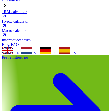
Calculators
1RM calculator
Hyrox calculator
Macro calculator
Informatiecentrum
Blog
FAQ
EN
NL
DE
ES
Pre-registreer nu