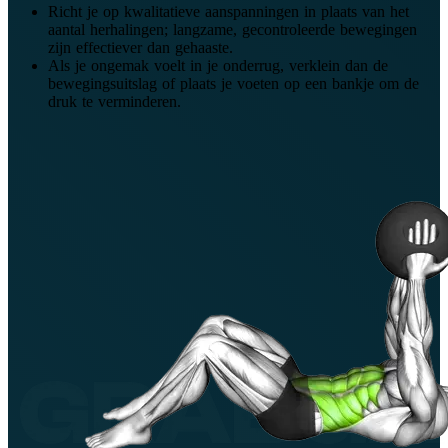
Richt je op kwalitatieve aanspanningen in plaats van het
aantal herhalingen; langzame, gecontroleerde bewegingen
zijn effectiever dan gehaaste.
Als je ongemak voelt in je onderrug, verklein dan de
bewegingsuitslag of plaats je voeten op een bankje om de
druk te verminderen.