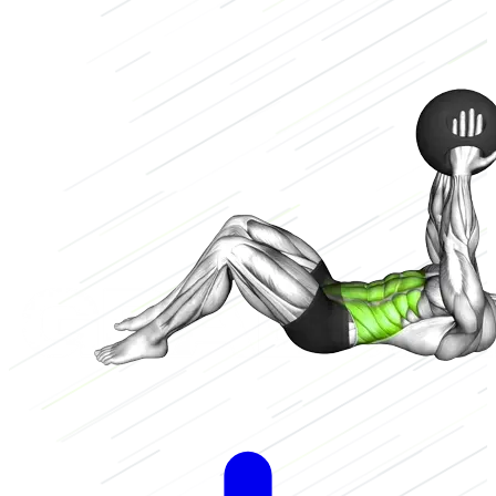
Laag
2/3
Hoog