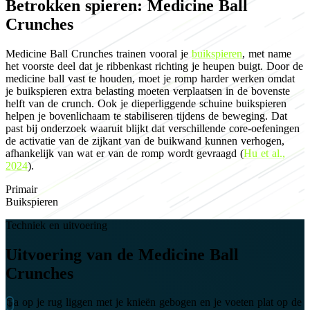
Betrokken spieren: Medicine Ball
Crunches
Medicine Ball Crunches trainen vooral je
buikspieren
, met name
het voorste deel dat je ribbenkast richting je heupen buigt. Door de
medicine ball vast te houden, moet je romp harder werken omdat
je buikspieren extra belasting moeten verplaatsen in de bovenste
helft van de crunch. Ook je dieperliggende schuine buikspieren
helpen je bovenlichaam te stabiliseren tijdens de beweging. Dat
past bij onderzoek waaruit blijkt dat verschillende core-oefeningen
de activatie van de zijkant van de buikwand kunnen verhogen,
afhankelijk van wat er van de romp wordt gevraagd (
Hu et al.,
2024
).
Primair
Buikspieren
Techniek en uitvoering
Uitvoering van de Medicine Ball
Crunches
Ga op je rug liggen met je knieën gebogen en je voeten plat op de