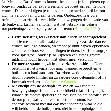
Ja. Medicine Ball Crunches kunnen helpen om je buikspieren op te
bouwen, omdat de bal extra weerstand toevoegt aan een gewone
crunch. Daardoor krijgen je rompspieren een sterkere prikkel om
zich na verloop van tijd aan te passen. Onderzoek naar core-
oefeningen laat zien dat verschillende bewegingen de activatie van
de buikwand kunnen verhogen, wat het gebruik van belaste
rompoefeningen voor spiergroei ondersteunt (
Hu et al., 2024
).
Extra belasting werkt beter dan alleen lichaamsgewicht
— De medicine ball maakt elke herhaling zwaarder dan een
crunch met lege handen, waardoor je kunt blijven opbouwen
zonder eindeloos veel herhalingen te doen. Dat is belangrijk
voor spiergroei, omdat je buikspieren een steeds grotere
uitdaging nodig hebben, niet alleen meer verzuring.
De meeste spanning zit in de verkorte positie
— Deze
oefening is het zwaarst bovenin, wanneer je oprolt en je
buikspieren hard aanspant. Daardoor werkt hij goed als
gecontroleerde finisher na zwaardere core-oefeningen of na
lower-ab werk zoals de
Reverse Crunch
.
Makkelijk om de doelspier te voelen
— Omdat de
beweging simpel is en de vermoeidheid relatief laag blijft,
kunnen de meeste sporters zich focussen op het oprollen van
de romp in plaats van trekken met momentum. Betere
controle betekent meestal ook meer spanning waar je die
wilt hebben: in de buikspieren, niet in de heupbuigers of