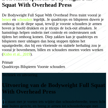
Squat With Overhead Press
De Bodyweight Full Squat With Overhead Press traint vooral je
benen
en
schouders
tegelijk. Je quadriceps en bilspieren duwen je
omhoog uit de diepe squat, terwijl je voorste schouders je armen
boven je hoofd drukken en je triceps de lock-out afmaken. Je
hamstrings helpen onderin met controle en ondersteunen ook
tijdens het omhoog komen. Diep zakken kan je quadriceps en
bilspieren meer uitdagen dan hoog stoppen tijdens het
squatgedeelte, dus bij een vloeiende en stabiele herhaling zou je
vooral je bovenbenen, billen en schouders moeten voelen werken
(
Kubo et al., 2019
).
Primair
Quadriceps
Bilspieren
Voorste schouders
Techniek en uitvoering
Uitvoering van de Bodyweight Full Squat
With Overhead Press
Ga staan met je voeten iets wijder dan schouderbreedte, tenen licht
naar buiten gericht, en breng je armen tot schouderhoogte met