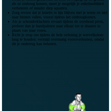
als ze omhoog komen, moet je mogelijk je enkelmobiliteit
verbeteren of minder diep squatten.
Zorg ervoor dat je knieën in lijn blijven met je tenen en niet
naar binnen vallen, vooral tijdens het omhoogkomen.
Als je schouderklachten ervaart tijdens de overhead press,
probeer dan je handpalmen naar elkaar toe te draaien in
plaats van naar voren.
Richt je erop om tijdens de hele oefening je wervelkolom
lang te houden; vermijd overmatig vooroverleunen, omdat
dit je onderrug kan belasten.