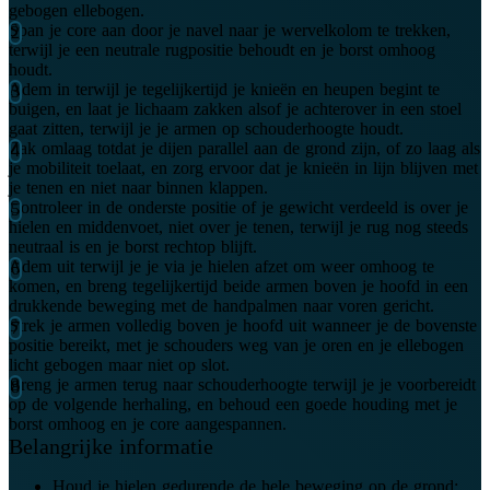
gebogen ellebogen.
Span je core aan door je navel naar je wervelkolom te trekken,
terwijl je een neutrale rugpositie behoudt en je borst omhoog
houdt.
Adem in terwijl je tegelijkertijd je knieën en heupen begint te
buigen, en laat je lichaam zakken alsof je achterover in een stoel
gaat zitten, terwijl je je armen op schouderhoogte houdt.
Zak omlaag totdat je dijen parallel aan de grond zijn, of zo laag als
je mobiliteit toelaat, en zorg ervoor dat je knieën in lijn blijven met
je tenen en niet naar binnen klappen.
Controleer in de onderste positie of je gewicht verdeeld is over je
hielen en middenvoet, niet over je tenen, terwijl je rug nog steeds
neutraal is en je borst rechtop blijft.
Adem uit terwijl je je via je hielen afzet om weer omhoog te
komen, en breng tegelijkertijd beide armen boven je hoofd in een
drukkende beweging met de handpalmen naar voren gericht.
Strek je armen volledig boven je hoofd uit wanneer je de bovenste
positie bereikt, met je schouders weg van je oren en je ellebogen
licht gebogen maar niet op slot.
Breng je armen terug naar schouderhoogte terwijl je je voorbereidt
op de volgende herhaling, en behoud een goede houding met je
borst omhoog en je core aangespannen.
Belangrijke informatie
Houd je hielen gedurende de hele beweging op de grond;