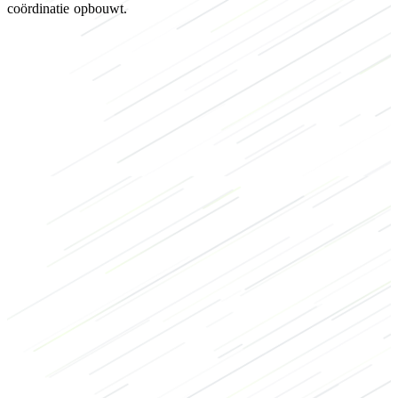
coördinatie opbouwt.
Kracht
Uithoudingsvermogen
HIIT
Bodybuilding
CrossFit
Benen