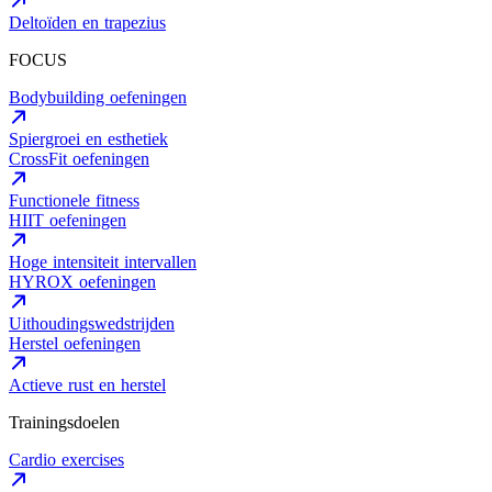
Deltoïden en trapezius
FOCUS
Bodybuilding oefeningen
Spiergroei en esthetiek
CrossFit oefeningen
Functionele fitness
HIIT oefeningen
Hoge intensiteit intervallen
HYROX oefeningen
Uithoudingswedstrijden
Herstel oefeningen
Actieve rust en herstel
Trainingsdoelen
Cardio exercises