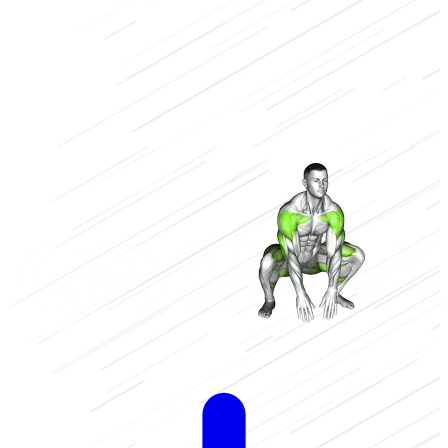
Laag
2/3
Hoog