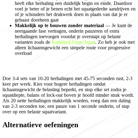
heeft elke herhaling een duidelijk begin en einde. Daardoor
voel je beter of je benen echt het squatgedeelte aandrijven en
of je schouders het drukwerk doen in plaats van dat je er
gehaast doorheen gaat
Makkelijk op te bouwen zonder materiaal
— Je kunt de
neergaande fase vertragen, onderin pauzeren of extra
herhalingen toevoegen voordat je overstapt op belaste
varianten zoals de
Kettlebell Front Squat
. Zo heb je ook met
alleen lichaamsgewicht een simpele route voor progressive
overload
Programming for muscle growth
Doe 3-4 sets van 10-20 herhalingen met 45-75 seconden rust, 2-3
keer per week. Kies voor hogere herhalingen omdat
lichaamsgewicht de belasting beperkt, en stop elke set zodra je
squatdiepte, balans of lock-out boven je hoofd minder strak wordt.
Als 20 nette herhalingen makkelijk worden, voeg dan een daling
van 2-3 seconden toe, een pauze van 1 seconde onderin, of stap
over op een belaste squatvariant.
Alternatieve oefeningen