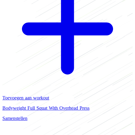
Toevoegen aan workout
Bodyweight Full Squat With Overhead Press
Samenstellen