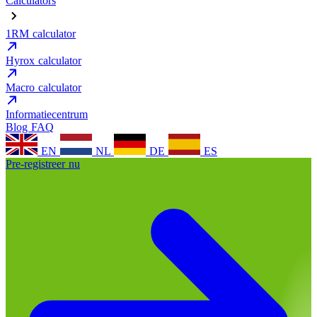
Calculators
1RM calculator
Hyrox calculator
Macro calculator
Informatiecentrum
Blog
FAQ
EN
NL
DE
ES
Pre-registreer nu