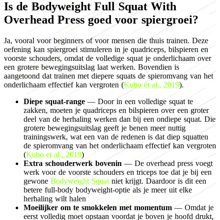
Is de Bodyweight Full Squat With
Overhead Press goed voor spiergroei?
Ja, vooral voor beginners of voor mensen die thuis trainen. Deze
oefening kan spiergroei stimuleren in je quadriceps, bilspieren en
voorste schouders, omdat de volledige squat je onderlichaam over
een grotere bewegingsuitslag laat werken. Bovendien is
aangetoond dat trainen met diepere squats de spieromvang van het
onderlichaam effectief kan vergroten (
Kubo et al., 2019
).
Diepe squat-range
— Door in een volledige squat te
zakken, moeten je quadriceps en bilspieren over een groter
deel van de herhaling werken dan bij een ondiepe squat. Die
grotere bewegingsuitslag geeft je benen meer nuttig
trainingswerk, wat een van de redenen is dat diep squatten
de spieromvang van het onderlichaam effectief kan vergroten
(
Kubo et al., 2019
)
Extra schouderwerk bovenin
— De overhead press voegt
werk voor de voorste schouders en triceps toe dat je bij een
gewone
Bodyweight Squat
niet krijgt. Daardoor is dit een
betere full-body bodyweight-optie als je meer uit elke
herhaling wilt halen
Moeilijker om te smokkelen met momentum
— Omdat je
eerst volledig moet opstaan voordat je boven je hoofd drukt,