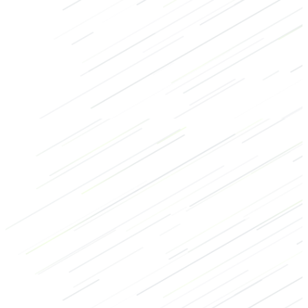
Billen
Schouders
Lichaamsgewicht