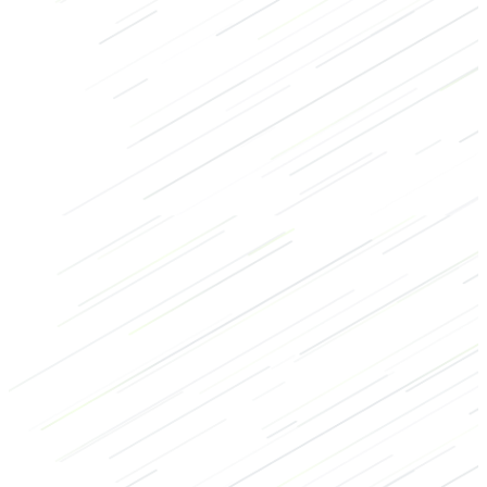
Kracht
Core exercises
HIIT
CrossFit
Bodybuilding
Borst