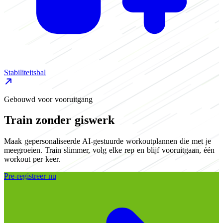
Stabiliteitsbal
L
Gebouwd voor vooruitgang
Train zonder giswerk
Maak gepersonaliseerde AI-gestuurde workoutplannen die met je
meegroeien. Train slimmer, volg elke rep en blijf vooruitgaan, één
workout per keer.
Pre-registreer nu