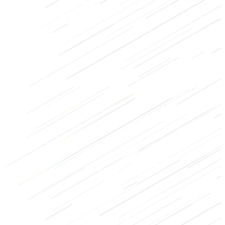
Armen
Schouders
Medicijnbal
Laag
3/3
Hoog