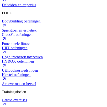
Deltoïden en trapezius
FOCUS
Bodybuilding oefeningen
Spiergroei en esthetiek
CrossFit oefeningen
Functionele fitness
HIIT oefeningen
Hoge intensiteit intervallen
HYROX oefeningen
Uithoudingswedstrijden
Herstel oefeningen
Actieve rust en herstel
Trainingsdoelen
Cardio exercises