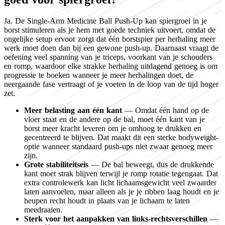
Ja. De Single-Arm Medicine Ball Push-Up kan spiergroei in je
borst stimuleren als je hem met goede techniek uitvoert, omdat de
ongelijke setup ervoor zorgt dat één borstspier per herhaling meer
werk moet doen dan bij een gewone push-up. Daarnaast vraagt de
oefening veel spanning van je triceps, voorkant van je schouders
en romp, waardoor elke strakke herhaling uitdagend genoeg is om
progressie te boeken wanneer je meer herhalingen doet, de
neergaande fase vertraagt of je voeten in de loop van de tijd hoger
zet.
Meer belasting aan één kant
— Omdat één hand op de
vloer staat en de andere op de bal, moet één kant van je
borst meer kracht leveren om je omhoog te drukken en
gecentreerd te blijven. Dat maakt dit een sterke bodyweight-
optie wanneer standaard push-ups niet zwaar genoeg meer
zijn.
Grote stabiliteitseis
— De bal beweegt, dus de drukkende
kant moet strak blijven terwijl je romp rotatie tegengaat. Dat
extra controlewerk kan licht lichaamsgewicht veel zwaarder
laten aanvoelen, maar alleen als je je ribben laag houdt en je
heupen recht houdt in plaats van je lichaam te laten
meedraaien.
Sterk voor het aanpakken van links-rechtsverschillen
—