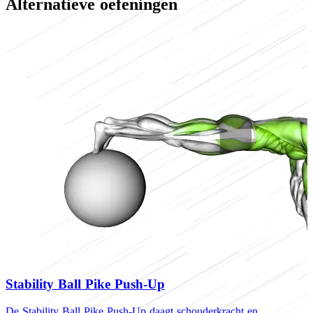
Alternatieve oefeningen
Stability Ball Pike Push-Up
De Stability Ball Pike Push-Up daagt schouderkracht en
D