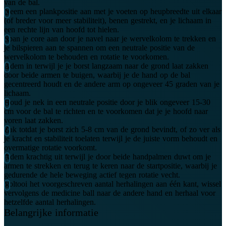
van de bal.
Neem een plankpositie aan met je voeten op heupbreedte uit elkaar
(of breder voor meer stabiliteit), benen gestrekt, en je lichaam in
een rechte lijn van hoofd tot hielen.
Span je core aan door je navel naar je wervelkolom te trekken en
je bilspieren aan te spannen om een neutrale positie van de
wervelkolom te behouden en rotatie te voorkomen.
Adem in terwijl je je borst langzaam naar de grond laat zakken
door beide armen te buigen, waarbij je de hand op de bal
gecentreerd houdt en de andere arm op ongeveer 45 graden van je
lichaam.
Houd je nek in een neutrale positie door je blik ongeveer 15-30
cm voor de bal te richten en te voorkomen dat je je hoofd naar
voren laat zakken.
Zak totdat je borst zich 5-8 cm van de grond bevindt, of zo ver als
je kracht en stabiliteit toelaten terwijl je de juiste vorm behoudt en
overmatige rotatie voorkomt.
Adem krachtig uit terwijl je door beide handpalmen duwt om je
armen te strekken en terug te keren naar de startpositie, waarbij je
gedurende de hele beweging actief tegen rotatie vecht.
Voltooi het voorgeschreven aantal herhalingen aan één kant, wissel
vervolgens de medicine ball naar de andere hand en herhaal voor
hetzelfde aantal herhalingen.
Belangrijke informatie