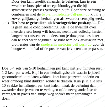
Door één kant tegelijk zwaarder te belasten, kun je een
zwakkere borstspier of triceps blootleggen die bij
symmetrische presses verborgen blijft. Door deze oefening te
combineren met de
two-arm-medicine-ball-push-up
krijg je
zowel gelijkmatige herhalingen als zwaarder eenzijdig werk.
Het best te gebruiken als krachtgerichte push-up
— Dit
is geen snelle conditieoefening. Als je de kwaliteit over
meerdere sets hoog wilt houden, neem dan volledig herstel;
langere rust tussen sets ondersteunt je duwprestaties beter
dan te snel weer beginnen. Je kunt hem ook afwisselen met
progressies van de
single-arm-medicine-ball-push-up
door de
hoogte van de bal of de positie van je voeten aan te passen.
Programming for muscle growth
Doe 3-4 sets van 5-10 herhalingen per kant met 2-3 minuten rust,
1-2 keer per week. Blijf in een herhalingsbereik waarin je jezelf
gecontroleerd kunt laten zakken, kort kunt pauzeren onderin en
weer omhoog kunt drukken zonder te draaien. Kun je in alle sets
10 strakke herhalingen per kant halen, maak de oefening dan
zwaarder door je voeten te verhogen of de neergaande fase te
vertragen in plaats van simpelweg sneller meer herhalingen te
doen.