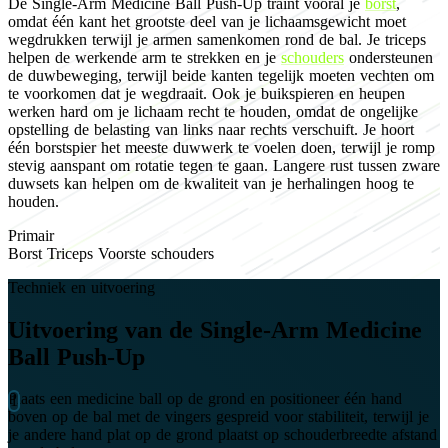
De Single-Arm Medicine Ball Push-Up traint vooral je
borst
,
omdat één kant het grootste deel van je lichaamsgewicht moet
wegdrukken terwijl je armen samenkomen rond de bal. Je triceps
helpen de werkende arm te strekken en je
schouders
ondersteunen
de duwbeweging, terwijl beide kanten tegelijk moeten vechten om
te voorkomen dat je wegdraait. Ook je buikspieren en heupen
werken hard om je lichaam recht te houden, omdat de ongelijke
opstelling de belasting van links naar rechts verschuift. Je hoort
één borstspier het meeste duwwerk te voelen doen, terwijl je romp
stevig aanspant om rotatie tegen te gaan. Langere rust tussen zware
duwsets kan helpen om de kwaliteit van je herhalingen hoog te
houden.
Primair
Borst
Triceps
Voorste schouders
Techniek en uitvoering
Uitvoering van de Single-Arm Medicine
Ball Push-Up
Plaats een medicine ball op de grond en positioneer één hand
boven op de bal met de vingers gespreid voor stabiliteit, terwijl je
je andere hand plat op de grond plaatst op schouderbreedte afstand