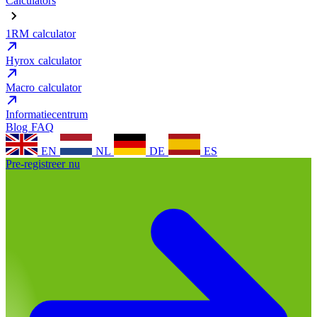
Calculators
1RM calculator
Hyrox calculator
Macro calculator
Informatiecentrum
Blog
FAQ
EN
NL
DE
ES
Pre-registreer nu