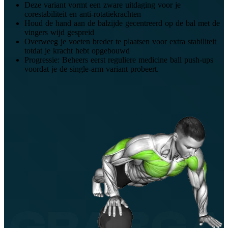
Deze variant vormt een zware uitdaging voor je
corestabiliteit en anti-rotatiekrachten
Houd de hand aan de balzijde gecentreerd op de bal met de
vingers wijd gespreid
Overweeg je voeten breder te plaatsen voor extra stabiliteit
totdat je kracht hebt opgebouwd
Progressie: Beheers eerst reguliere medicine ball push-ups
voordat je de single-arm variant probeert.