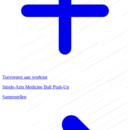
Toevoegen aan workout
Single-Arm Medicine Ball Push-Up
Samenstellen