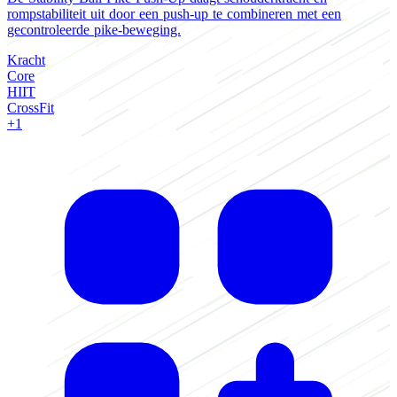
rompstabiliteit uit door een push-up te combineren met een
o
gecontroleerde pike-beweging.
c
Kracht
K
Core
U
HIIT
H
CrossFit
B
+1