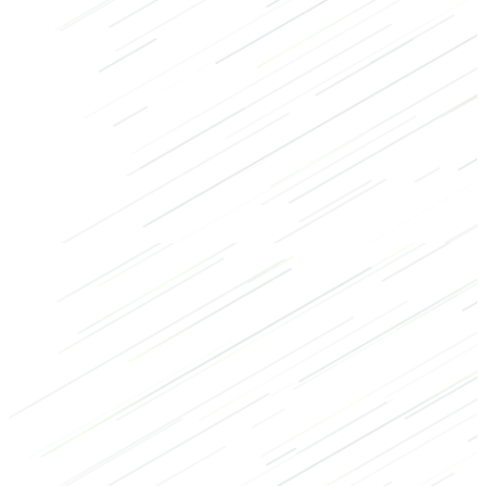
Kracht
Mobiliteit
HIIT
Bodybuilding
Warming-up
Billen