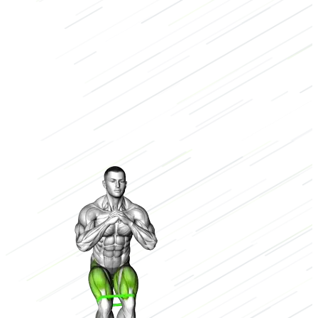
Benen
Weerstandsband
Laag
2/3
Hoog