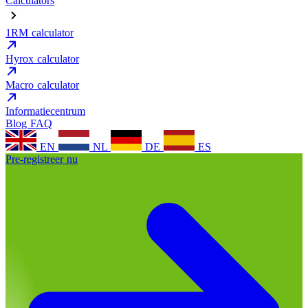
Calculators
1RM calculator
Hyrox calculator
Macro calculator
Informatiecentrum
Blog
FAQ
EN
NL
DE
ES
Pre-registreer nu