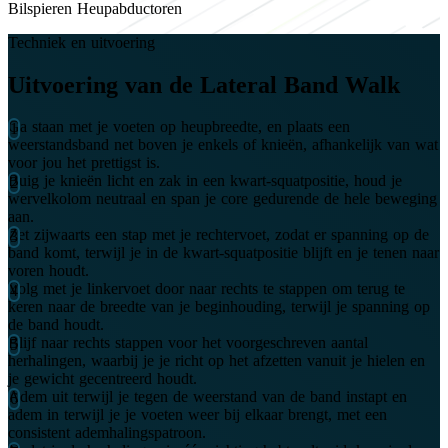
Bilspieren
Heupabductoren
Techniek en uitvoering
Uitvoering van de Lateral Band Walk
Ga staan met je voeten op heupbreedte, en plaats een
weerstandsband net boven je enkels of knieën, afhankelijk van wat
voor jou het prettigst is.
Buig je knieën licht en zak in een kwart-squatpositie, houd je
wervelkolom neutraal en span je core gedurende de hele beweging
aan.
Zet zijwaarts een stap met je rechtervoet, zodat er spanning op de
band komt, terwijl je in de kwart-squatpositie blijft en je tenen naar
voren houdt.
Volg met je linkervoet door naar rechts te stappen om terug te
keren naar de breedte van je beginhouding, terwijl je spanning op
de band houdt.
Blijf naar rechts stappen voor het voorgeschreven aantal
herhalingen, waarbij je je richt op het afzetten vanuit je hielen en
je gewicht gecentreerd houdt.
Adem uit terwijl je tegen de weerstand van de band instapt en
adem in terwijl je je voeten weer bij elkaar brengt, met een
consistent ademhalingspatroon.