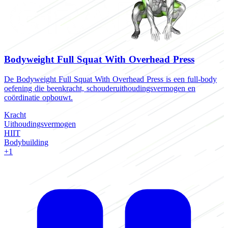
Bodyweight Full Squat With Overhead Press
De Bodyweight Full Squat With Overhead Press is een full-body
D
oefening die beenkracht, schouderuithoudingsvermogen en
b
coördinatie opbouwt.
v
Kracht
K
Uithoudingsvermogen
B
HIIT
H
Bodybuilding
+1