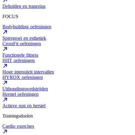
Deltoïden en trapezius
FOCUS
Bodybuilding oefeningen
Spiergroei en esthetiek
CrossFit oefeningen
Functionele fitness
HIIT oefeningen
Hoge intensiteit intervallen
HYROX oefeningen
Uithoudingswedstrijden
Herstel oefeningen
Actieve rust en herstel
Trainingsdoelen
Cardio exercises