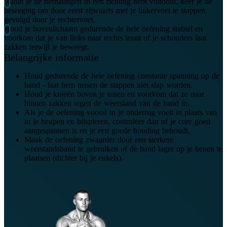
Nadat je de herhalingen in één richting hebt voltooid, keer je de
beweging om door eerst zijwaarts met je linkervoet te stappen,
gevolgd door je rechtervoet.
Houd je bovenlichaam gedurende de hele oefening stabiel en
voorkom dat je van links naar rechts leunt of je schouders laat
zakken terwijl je beweegt.
Belangrijke informatie
Houd gedurende de hele oefening constante spanning op de
band - laat hem tussen de stappen niet slap worden.
Houd je knieën boven je tenen en voorkom dat ze naar
binnen zakken tegen de weerstand van de band in.
Als je de oefening vooral in je onderrug voelt in plaats van
in je heupen en bilspieren, controleer dan of je core goed
aangespannen is en je een goede houding behoudt.
Maak de oefening zwaarder door een sterkere
weerstandsband te gebruiken of de band lager op je benen te
plaatsen (dichter bij je enkels).