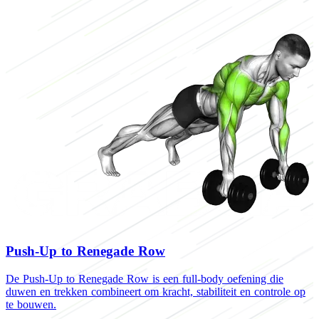
Push-Up to Renegade Row
De Push-Up to Renegade Row is een full-body oefening die
D
duwen en trekken combineert om kracht, stabiliteit en controle op
v
te bouwen.
K