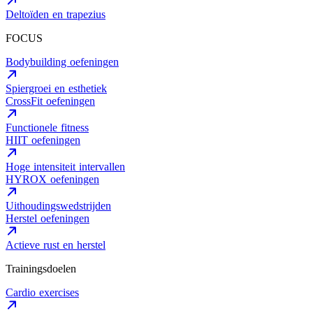
Deltoïden en trapezius
FOCUS
Bodybuilding oefeningen
Spiergroei en esthetiek
CrossFit oefeningen
Functionele fitness
HIIT oefeningen
Hoge intensiteit intervallen
HYROX oefeningen
Uithoudingswedstrijden
Herstel oefeningen
Actieve rust en herstel
Trainingsdoelen
Cardio exercises