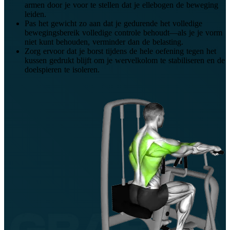
armen door je voor te stellen dat je ellebogen de beweging
leiden.
Pas het gewicht zo aan dat je gedurende het volledige
bewegingsbereik volledige controle behoudt—als je je vorm
niet kunt behouden, verminder dan de belasting.
Zorg ervoor dat je borst tijdens de hele oefening tegen het
kussen gedrukt blijft om je wervelkolom te stabiliseren en de
doelspieren te isoleren.