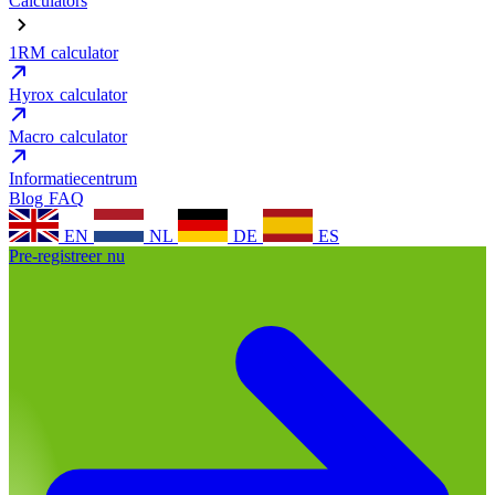
Calculators
1RM calculator
Hyrox calculator
Macro calculator
Informatiecentrum
Blog
FAQ
EN
NL
DE
ES
Pre-registreer nu