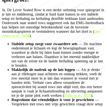
Ja. De Lever Seated Row is een sterke oefening voor spiergroei in
je lats en middenrug, omdat je hard kunt trainen in een stabiele
setup en herhaling na herhaling dezelfde trekbaan kunt aanhouden.
Onderzoek naar seated rows suggereert ook dat EMG-biofeedback
kan helpen om onnodige betrokkenheid van de bovenste
monnikskapspieren te verminderen wanneer dat het doel is (
Dos
Anjos et al., 2024
).
Stabiele setup zorgt voor zwaardere sets
— De machine
ondersteunt je lichaam en legt de bewegingsbaan vast,
waardoor je dicht bij falen kunt trainen zonder energie te
verliezen aan balans. Daardoor is het meestal makkelijker
om van de eerste tot de laatste herhaling spanning op je lats
te houden.
Makkelijk de nadruk op de lats leggen
— Als je denkt
aan je ellebogen naar achteren en omlaag trekken, voelt de
row meestal meer in je lats dan wanneer je vooral met je
handen trekt. Verbale cues alleen veranderen de
spieractiviteit bij seated rows niet altijd veel, dus een betere
aanpak is vaak je lichaamshouding en uitvoering aanpassen
tot je de juiste plek voelt werken (
Fujita et al., 2020
).
Rugvolume dat vriendelijker is voor je gewrichten
—
Vergeleken met rows met vrije gewichten vraagt deze setup