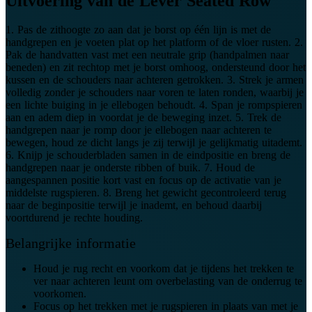
Uitvoering van de Lever Seated Row
1. Pas de zithoogte zo aan dat je borst op één lijn is met de
handgrepen en je voeten plat op het platform of de vloer rusten. 2.
Pak de handvatten vast met een neutrale grip (handpalmen naar
beneden) en zit rechtop met je borst omhoog, ondersteund door het
kussen en de schouders naar achteren getrokken. 3. Strek je armen
volledig zonder je schouders naar voren te laten ronden, waarbij je
een lichte buiging in je ellebogen behoudt. 4. Span je rompspieren
aan en adem diep in voordat je de beweging inzet. 5. Trek de
handgrepen naar je romp door je ellebogen naar achteren te
bewegen, houd ze dicht langs je zij terwijl je gelijkmatig uitademt.
6. Knijp je schouderbladen samen in de eindpositie en breng de
handgrepen naar je onderste ribben of buik. 7. Houd de
aangespannen positie kort vast en focus op de activatie van je
middelste rugspieren. 8. Breng het gewicht gecontroleerd terug
naar de beginpositie terwijl je inademt, en behoud daarbij
voortdurend je rechte houding.
Belangrijke informatie
Houd je rug recht en voorkom dat je tijdens het trekken te
ver naar achteren leunt om overbelasting van de onderrug te
voorkomen.
Focus op het trekken met je rugspieren in plaats van met je