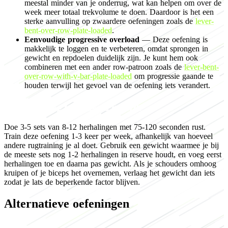
meestal minder van je onderrug, wat kan helpen om over de
week meer totaal trekvolume te doen. Daardoor is het een
sterke aanvulling op zwaardere oefeningen zoals de
lever-
bent-over-row-plate-loaded
.
Eenvoudige progressive overload
— Deze oefening is
makkelijk te loggen en te verbeteren, omdat sprongen in
gewicht en repdoelen duidelijk zijn. Je kunt hem ook
combineren met een ander row-patroon zoals de
lever-bent-
over-row-with-v-bar-plate-loaded
om progressie gaande te
houden terwijl het gevoel van de oefening iets verandert.
Programming for muscle growth
Doe 3-5 sets van 8-12 herhalingen met 75-120 seconden rust.
Train deze oefening 1-3 keer per week, afhankelijk van hoeveel
andere rugtraining je al doet. Gebruik een gewicht waarmee je bij
de meeste sets nog 1-2 herhalingen in reserve houdt, en voeg eerst
herhalingen toe en daarna pas gewicht. Als je schouders omhoog
kruipen of je biceps het overnemen, verlaag het gewicht dan iets
zodat je lats de beperkende factor blijven.
Alternatieve oefeningen