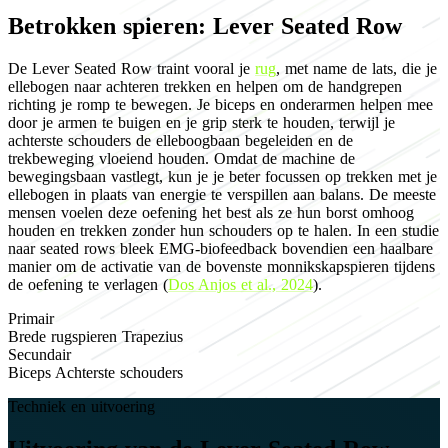
Betrokken spieren: Lever Seated Row
De Lever Seated Row traint vooral je
rug
, met name de lats, die je
ellebogen naar achteren trekken en helpen om de handgrepen
richting je romp te bewegen. Je biceps en onderarmen helpen mee
door je armen te buigen en je grip sterk te houden, terwijl je
achterste schouders de elleboogbaan begeleiden en de
trekbeweging vloeiend houden. Omdat de machine de
bewegingsbaan vastlegt, kun je je beter focussen op trekken met je
ellebogen in plaats van energie te verspillen aan balans. De meeste
mensen voelen deze oefening het best als ze hun borst omhoog
houden en trekken zonder hun schouders op te halen. In een studie
naar seated rows bleek EMG-biofeedback bovendien een haalbare
manier om de activatie van de bovenste monnikskapspieren tijdens
de oefening te verlagen (
Dos Anjos et al., 2024
).
Primair
Brede rugspieren
Trapezius
Secundair
Biceps
Achterste schouders
Techniek en uitvoering