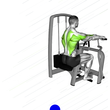
Machine
Laag
3/3
Hoog