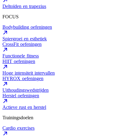
Deltoïden en trapezius
FOCUS
Bodybuilding oefeningen
Spiergroei en esthetiek
CrossFit oefeningen
Functionele fitness
HIIT oefeningen
Hoge intensiteit intervallen
HYROX oefeningen
Uithoudingswedstrijden
Herstel oefeningen
Actieve rust en herstel
Trainingsdoelen
Cardio exercises