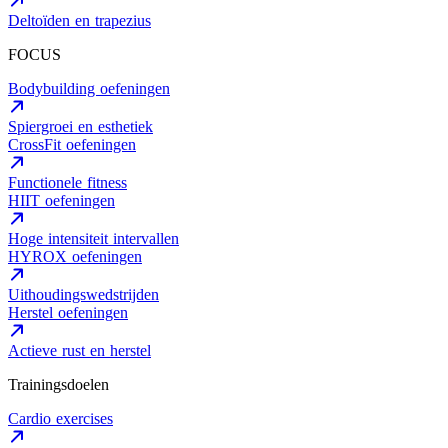
Deltoïden en trapezius
FOCUS
Bodybuilding oefeningen
Spiergroei en esthetiek
CrossFit oefeningen
Functionele fitness
HIIT oefeningen
Hoge intensiteit intervallen
HYROX oefeningen
Uithoudingswedstrijden
Herstel oefeningen
Actieve rust en herstel
Trainingsdoelen
Cardio exercises