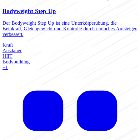
Bodyweight Step Up
Der Bodyweight Step Up ist eine Unterkörperübung, die
Beinkraft, Gleichgewicht und Kontrolle durch einfaches Aufsteigen
verbessert.
Kraft
Ausdauer
HIIT
Bodybuilding
+1