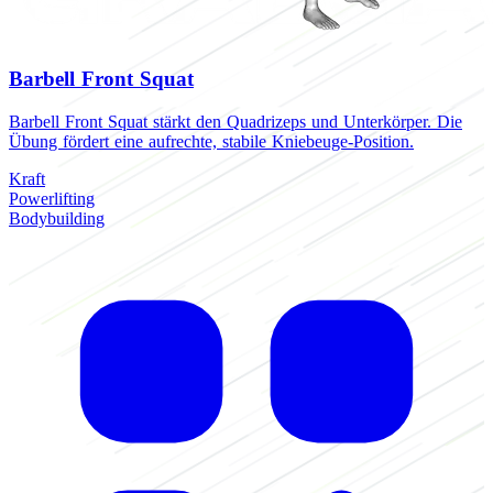
Barbell Front Squat
Barbell Front Squat stärkt den Quadrizeps und Unterkörper. Die
Übung fördert eine aufrechte, stabile Kniebeuge-Position.
Kraft
Powerlifting
Bodybuilding