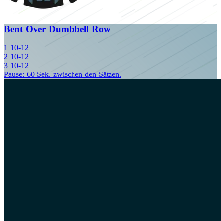
Bent Over Dumbbell Row
1
10-12
2
10-12
3
10-12
Pause: 60 Sek. zwischen den Sätzen.