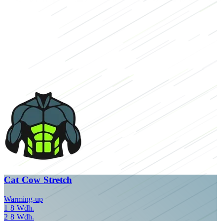
Cat Cow Stretch
Warming-up
1
8
Wdh.
2
8
Wdh.