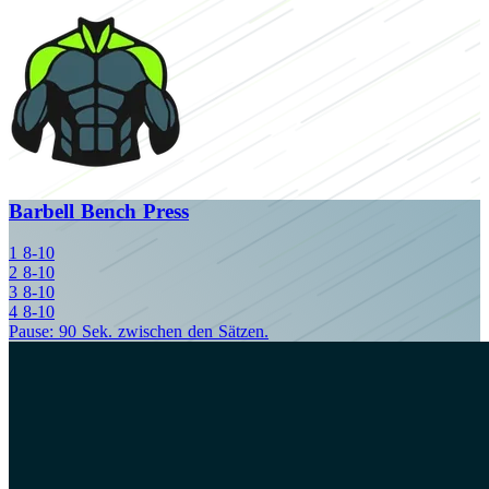
Barbell Bench Press
1
8-10
2
8-10
3
8-10
4
8-10
Pause: 90 Sek. zwischen den Sätzen.