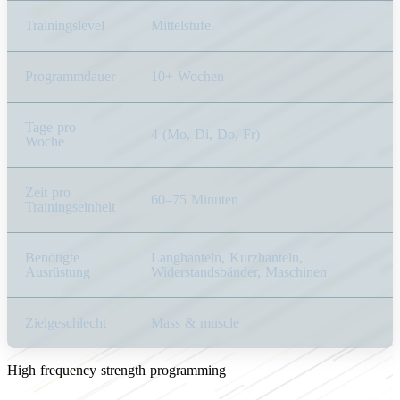
Trainingslevel
Mittelstufe
Programmdauer
10+ Wochen
Tage pro
4 (Mo, Di, Do, Fr)
Woche
Zeit pro
60–75 Minuten
Trainingseinheit
Benötigte
Langhanteln, Kurzhanteln,
Ausrüstung
Widerstandsbänder, Maschinen
Zielgeschlecht
Mass & muscle
High frequency strength programming