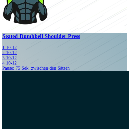
Seated Dumbbell Shoulder Press
1
10-12
2
10-12
3
10-12
4
10-12
Pause: 75 Sek. zwischen den Sätzen