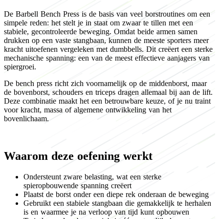
De Barbell Bench Press is de basis van veel borstroutines om een
simpele reden: het stelt je in staat om zwaar te tillen met een
stabiele, gecontroleerde beweging. Omdat beide armen samen
drukken op een vaste stangbaan, kunnen de meeste sporters meer
kracht uitoefenen vergeleken met dumbbells. Dit creëert een sterke
mechanische spanning: een van de meest effectieve aanjagers van
spiergroei.
De bench press richt zich voornamelijk op de middenborst, maar
de bovenborst, schouders en triceps dragen allemaal bij aan de lift.
Deze combinatie maakt het een betrouwbare keuze, of je nu traint
voor kracht, massa of algemene ontwikkeling van het
bovenlichaam.
Waarom deze oefening werkt
Ondersteunt zware belasting, wat een sterke
spieropbouwende spanning creëert
Plaatst de borst onder een diepe rek onderaan de beweging
Gebruikt een stabiele stangbaan die gemakkelijk te herhalen
is en waarmee je na verloop van tijd kunt opbouwen