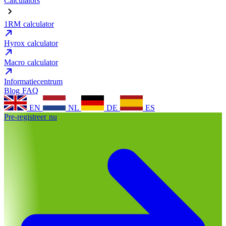
Calculators
1RM calculator
Hyrox calculator
Macro calculator
Informatiecentrum
Blog
FAQ
EN
NL
DE
ES
Pre-registreer nu