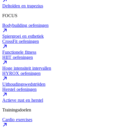
Deltoïden en trapezius
FOCUS
Bodybuilding oefeningen
Spiergroei en esthetiek
CrossFit oefeningen
Functionele fitness
HIIT oefeningen
Hoge intensiteit intervallen
HYROX oefeningen
Uithoudingswedstrijden
Herstel oefeningen
Actieve rust en herstel
Trainingsdoelen
Cardio exercises