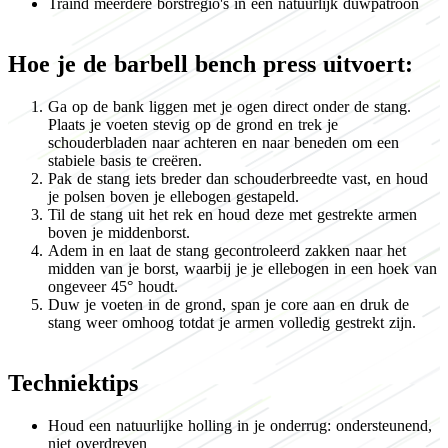
Traind meerdere borstregio's in één natuurlijk duwpatroon
Hoe je de barbell bench press uitvoert:
Ga op de bank liggen met je ogen direct onder de stang.
Plaats je voeten stevig op de grond en trek je
schouderbladen naar achteren en naar beneden om een
stabiele basis te creëren.
Pak de stang iets breder dan schouderbreedte vast, en houd
je polsen boven je ellebogen gestapeld.
Til de stang uit het rek en houd deze met gestrekte armen
boven je middenborst.
Adem in en laat de stang gecontroleerd zakken naar het
midden van je borst, waarbij je je ellebogen in een hoek van
ongeveer 45° houdt.
Duw je voeten in de grond, span je core aan en druk de
stang weer omhoog totdat je armen volledig gestrekt zijn.
Techniektips
Houd een natuurlijke holling in je onderrug: ondersteunend,
niet overdreven