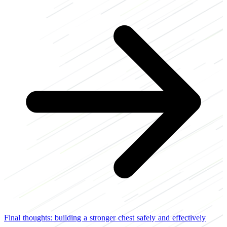
Final thoughts: building a stronger chest safely and effectively