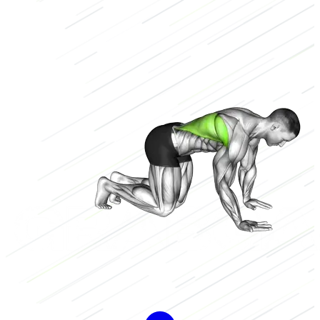
Lichaamsgewicht
Laag
1/3
Hoog