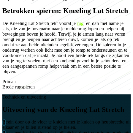
Betrokken spieren: Kneeling Lat Stretch
De Kneeling Lat Stretch rekt vooral je
rug
, en dan met name je
lats, die van je bovenarm naar je middenrug lopen en helpen bij
bewegingen boven je hoofd. Terwijl je je armen lang naar voren
brengt en je heupen naar achteren duwt, komen je lats op rek
omdat ze aan beide uiteinden tegelijk verlengen. De spieren in je
onderrug werken ook licht mee om je romp te ondersteunen en te
voorkomen dat je inzakt. Je hoort een brede rek langs de zijkanten
van je rug te voelen, niet een knellend gevoel in je schouders, en
een aangespannen romp helpt vaak om in een betere positie te
blijven.
Primair
Brede rugspieren
Techniek en uitvoering
Uitvoering van de Kneeling Lat Stretch
Begin door op de vloer te knielen met je knieën op heupbreedte uit
elkaar en je billen rustend op je hielen.
Plaats een bankje, stoel of stabiliteitsbal direct voor je op armlengte