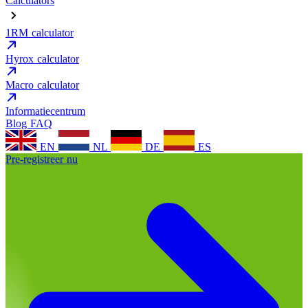
Calculators
1RM calculator
Hyrox calculator
Macro calculator
Informatiecentrum
Blog
FAQ
EN
NL
DE
ES
Pre-registreer nu