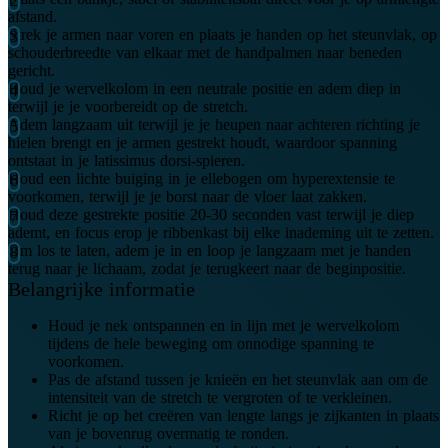
afstand.
Strek je armen naar voren en plaats je handen op het steunvlak, op
schouderbreedte van elkaar met de handpalmen naar beneden
gericht.
Houd je wervelkolom in een neutrale positie en adem diep in
terwijl je je voorbereidt op de stretch.
Adem langzaam uit terwijl je je heupen naar achteren richting je
hielen brengt en je armen gestrekt houdt, waardoor spanning
ontstaat in je latissimus dorsi-spieren.
Houd een lichte buiging in je ellebogen om hyperextensie te
voorkomen, terwijl je je borst naar de vloer laat zakken.
Houd deze gestrekte positie 20-30 seconden vast terwijl je diep
ademt, en focus erop je ribbenkast bij elke inademing uit te zetten.
Om los te laten, adem je in en loop je langzaam met je handen
terug naar je lichaam, zodat je terugkeert naar de beginpositie.
Belangrijke informatie
Houd je nek ontspannen en in lijn met je wervelkolom
tijdens de hele beweging om onnodige spanning te
voorkomen.
Pas de afstand tussen je knieën en het steunvlak aan om de
intensiteit van de stretch te vergroten of te verkleinen.
Richt je op het creëren van lengte langs je zijkanten in plaats
van je bovenrug overmatig te ronden.