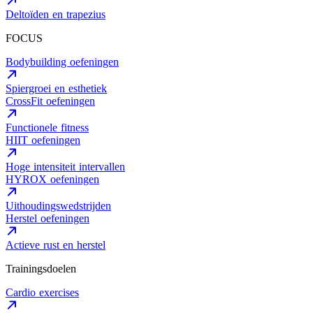
Deltoïden en trapezius
FOCUS
Bodybuilding oefeningen
Spiergroei en esthetiek
CrossFit oefeningen
Functionele fitness
HIIT oefeningen
Hoge intensiteit intervallen
HYROX oefeningen
Uithoudingswedstrijden
Herstel oefeningen
Actieve rust en herstel
Trainingsdoelen
Cardio exercises