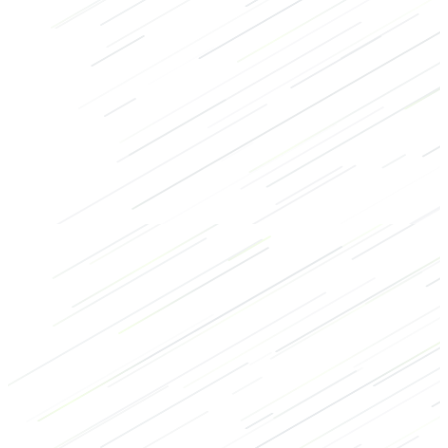
Stretching exercises
Mobiliteit
Herstel
Cooling-down
Warming-up
Rug