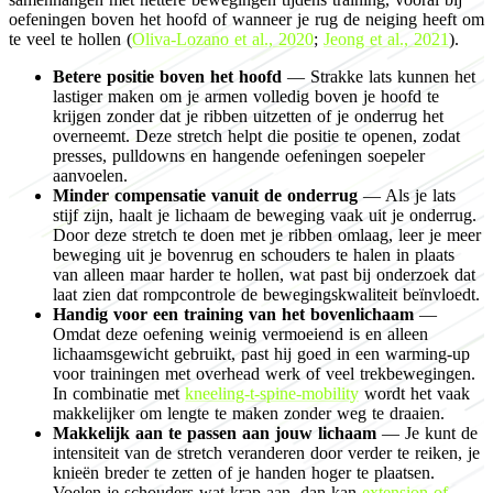
oefeningen boven het hoofd of wanneer je rug de neiging heeft om
te veel te hollen (
Oliva-Lozano et al., 2020
;
Jeong et al., 2021
).
Betere positie boven het hoofd
— Strakke lats kunnen het
lastiger maken om je armen volledig boven je hoofd te
krijgen zonder dat je ribben uitzetten of je onderrug het
overneemt. Deze stretch helpt die positie te openen, zodat
presses, pulldowns en hangende oefeningen soepeler
aanvoelen.
Minder compensatie vanuit de onderrug
— Als je lats
stijf zijn, haalt je lichaam de beweging vaak uit je onderrug.
Door deze stretch te doen met je ribben omlaag, leer je meer
beweging uit je bovenrug en schouders te halen in plaats
van alleen maar harder te hollen, wat past bij onderzoek dat
laat zien dat rompcontrole de bewegingskwaliteit beïnvloedt.
Handig voor een training van het bovenlichaam
—
Omdat deze oefening weinig vermoeiend is en alleen
lichaamsgewicht gebruikt, past hij goed in een warming-up
voor trainingen met overhead werk of veel trekbewegingen.
In combinatie met
kneeling-t-spine-mobility
wordt het vaak
makkelijker om lengte te maken zonder weg te draaien.
Makkelijk aan te passen aan jouw lichaam
— Je kunt de
intensiteit van de stretch veranderen door verder te reiken, je
knieën breder te zetten of je handen hoger te plaatsen.
Voelen je schouders wat krap aan, dan kan
extension-of-