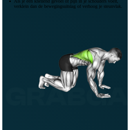
Als je een knellend gevoel of pijn in je schouders voelt,
verklein dan de bewegingsuitslag of verhoog je steunvlak.