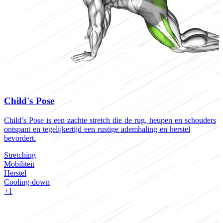
Child's Pose
Child’s Pose is een zachte stretch die de rug, heupen en schouders
D
ontspant en tegelijkertijd een rustige ademhaling en herstel
m
bevordert.
h
Stretching
S
Mobiliteit
M
Herstel
H
Cooling-down
C
+1