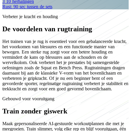
3
10
herhalingen
Rust: 90 sec tussen de sets
Verbeter je kracht en houding
De voordelen van rugtraining
Het trainen van je rug is essentieel voor een gebalanceerde kracht,
het voorkomen van blessures en een functionele manier van
bewegen. Een sterke rug zorgt voor een betere houding en
vermindert de kans op blessures aan de schouders en de
wervelkolom. Ook verbetert het je prestaties bij samengestelde
oefeningen zoals de Squat en Bench Press. Rugtrainingen dragen
daarnaast bij aan de klassieke V-vorm van het bovenlichaam en
verbeteren je gripkracht. Of je nu een beginner bent of een
gevorderde sporter, regelmatige rugtraining verbetert je stabiliteit en
trekkracht en zorgt voor een goed gevormd bovenlichaam.
Gebouwd voor vooruitgang
Train zonder giswerk
Maak gepersonaliseerde AI-gestuurde workoutplannen die met je
meegroeien. Train slimmer, volg elke rep en blijf vooruitgaan, één