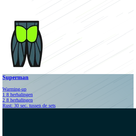
Superman
Warming-up
1
8
herhalingen
2
8
herhalingen
Rust: 30 sec. tussen de sets