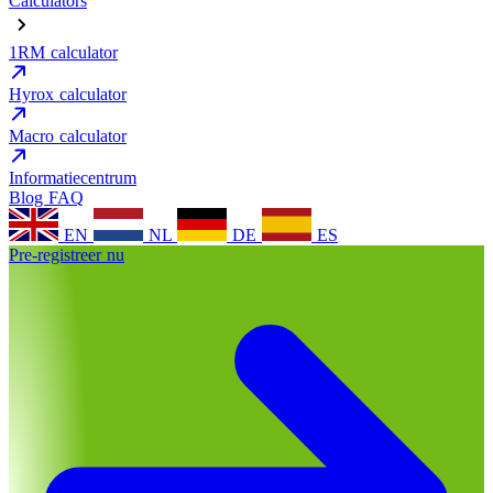
Calculators
1RM calculator
Hyrox calculator
Macro calculator
Informatiecentrum
Blog
FAQ
EN
NL
DE
ES
Pre-registreer nu