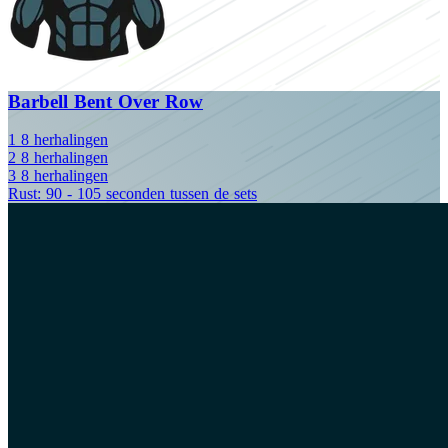
Barbell Bent Over Row
1
8
herhalingen
2
8
herhalingen
3
8
herhalingen
Rust: 90 - 105 seconden tussen de sets