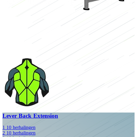
Lever Back Extension
1
10
herhalingen
2
10
herhalingen