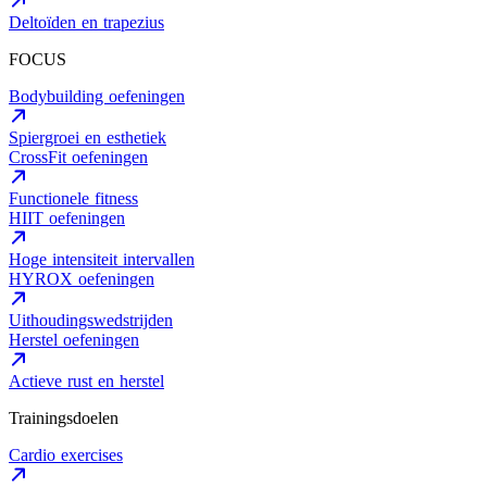
Deltoïden en trapezius
FOCUS
Bodybuilding oefeningen
Spiergroei en esthetiek
CrossFit oefeningen
Functionele fitness
HIIT oefeningen
Hoge intensiteit intervallen
HYROX oefeningen
Uithoudingswedstrijden
Herstel oefeningen
Actieve rust en herstel
Trainingsdoelen
Cardio exercises