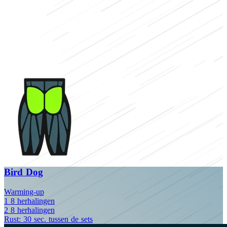
Bird Dog
Warming-up
1
8
herhalingen
2
8
herhalingen
Rust: 30 sec. tussen de sets