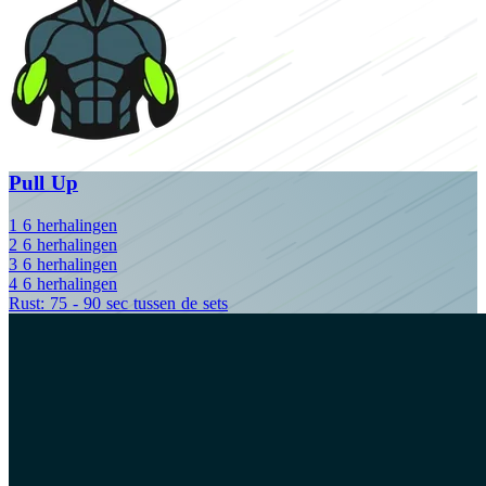
Pull Up
1
6
herhalingen
2
6
herhalingen
3
6
herhalingen
4
6
herhalingen
Rust: 75 - 90 sec tussen de sets