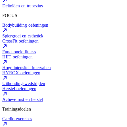
Deltoïden en trapezius
FOCUS
Bodybuilding oefeningen
Spiergroei en esthetiek
CrossFit oefeningen
Functionele fitness
HIIT oefeningen
Hoge intensiteit intervallen
HYROX oefeningen
Uithoudingswedstrijden
Herstel oefeningen
Actieve rust en herstel
Trainingsdoelen
Cardio exercises