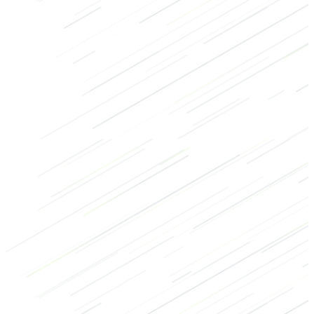
Benen
Buik
Lichaamsgewicht
Laag
2/3
Hoog