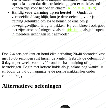
squats laat zien dat diepere kniebuigingen extra belastend
kunnen zijn voor het onderlichaam (
Kubo et al., 2019
).
Handig voor warming-up en herstel
— Omdat de
vermoeidheid laag blijft, kun je deze oefening voor je
training gebruiken om los te komen of erna om je
bewegingsvrijheid terug te pakken. Hij combineert ook goed
met zijwaartse oefeningen zoals de
side lunge
als je heupen
in meerdere richtingen stijf aanvoelen.
Programming for flexibility
Doe 2-4 sets per kant en houd elke herhaling 20-40 seconden vast,
met 15-30 seconden rust tussen de kanten. Gebruik de oefening 3-
6 dagen per week, vooral vóór onderlichaamtraining of op
hersteldagen. Begin met kortere holds als je balans nog wankel is
en bouw de tijd op naarmate je de positie makkelijker onder
controle krijgt.
Alternatieve oefeningen