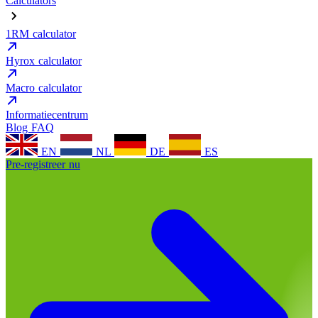
Calculators
1RM calculator
Hyrox calculator
Macro calculator
Informatiecentrum
Blog
FAQ
EN
NL
DE
ES
Pre-registreer nu