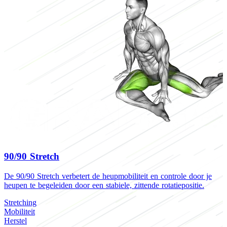
90/90 Stretch
De 90/90 Stretch verbetert de heupmobiliteit en controle door je
D
heupen te begeleiden door een stabiele, zittende rotatiepositie.
o
v
Stretching
Mobiliteit
S
Herstel
M