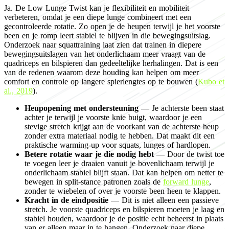
Ja. De Low Lunge Twist kan je flexibiliteit en mobiliteit
verbeteren, omdat je een diepe lunge combineert met een
gecontroleerde rotatie. Zo open je de heupen terwijl je het voorste
been en je romp leert stabiel te blijven in die bewegingsuitslag.
Onderzoek naar squattraining laat zien dat trainen in diepere
bewegingsuitslagen van het onderlichaam meer vraagt van de
quadriceps en bilspieren dan gedeeltelijke herhalingen. Dat is een
van de redenen waarom deze houding kan helpen om meer
comfort en controle op langere spierlengtes op te bouwen (
Kubo et
al., 2019
).
Heupopening met ondersteuning
— Je achterste been staat
achter je terwijl je voorste knie buigt, waardoor je een
stevige stretch krijgt aan de voorkant van de achterste heup
zonder extra materiaal nodig te hebben. Dat maakt dit een
praktische warming-up voor squats, lunges of hardlopen.
Betere rotatie waar je die nodig hebt
— Door de twist toe
te voegen leer je draaien vanuit je bovenlichaam terwijl je
onderlichaam stabiel blijft staan. Dat kan helpen om netter te
bewegen in split-stance patronen zoals de
forward lunge
,
zonder te wiebelen of over je voorste been heen te klappen.
Kracht in de eindpositie
— Dit is niet alleen een passieve
stretch. Je voorste quadriceps en bilspieren moeten je laag en
stabiel houden, waardoor je de positie echt beheerst in plaats
van er alleen maar in te hangen. Onderzoek naar diepe