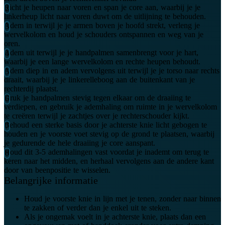
Richt je heupen naar voren en span je core aan, waarbij je je
linkerheup licht naar voren duwt om de uitlijning te behouden.
Adem in terwijl je je armen boven je hoofd strekt, verleng je
wervelkolom en houd je schouders ontspannen en weg van je
oren.
Adem uit terwijl je je handpalmen samenbrengt voor je hart,
waarbij je een lange wervelkolom en rechte heupen behoudt.
Adem diep in en adem vervolgens uit terwijl je je torso naar rechts
draait, waarbij je je linkerelleboog aan de buitenkant van je
rechterdij plaatst.
Druk je handpalmen stevig tegen elkaar om de draaiing te
verdiepen, en gebruik je ademhaling om ruimte in je wervelkolom
te creëren terwijl je zachtjes over je rechterschouder kijkt.
Behoud een sterke basis door je achterste knie licht gebogen te
houden en je voorste voet stevig op de grond te plaatsen, waarbij
je gedurende de hele draaiing je core aanspant.
Houd dit 3-5 ademhalingen vast voordat je inademt om terug te
keren naar het midden, en herhaal vervolgens aan de andere kant
door van beenpositie te wisselen.
Belangrijke informatie
Houd je voorste knie in lijn met je tenen, zonder naar binnen
te zakken of verder dan je enkel uit te steken.
Als je ongemak voelt in je achterste knie, plaats dan een