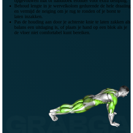
opgevouwen mat of handdoek eronder voor extra demping.
Behoud lengte in je wervelkolom gedurende de hele draaiing
en vermijd de neiging om je rug te ronden of je borst te
laten inzakken.
Pas de houding aan door je achterste knie te laten zakken als
balans een uitdaging is, of plaats je hand op een blok als je
de vloer niet comfortabel kunt bereiken.