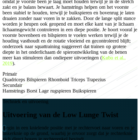
omdat je voorste been je laag moet houden terwijl je in de stretch
zakt en je balans bewaart. Je hamstrings helpen om het voorste
been stabiel te houden, terwijl je buikspieren en bovenrug je laten
draaien zonder naar voren in te zakken. Door de lange split stance
worden je heupen ook geopend en moet elke kant van je lichaam
lichaamsgewicht controleren in een diepe positie. Je hoort vooral je
voorste bovenbeen en bilspieren te voelen werken terwijl je de
houding vasthoudt en de rotatie vloeiend en gecontroleerd blijft;
onderzoek naar squattraining suggereert dat trainen op grotere
diepte in het onderlichaam de spierontwikkeling van de benen
meer kan stimuleren dan ondiepere uitvoeringen (
Kubo et al.,
2019
).
Primair
Quadriceps
Bilspieren
Rhomboid
Triceps
Trapezius
Secundair
Hamstrings
Borst
Lage rugspieren
Buikspieren
Techniek en uitvoering
Uitvoering van de Low Lunge Twist
Begin in een knielende positie met je rechtervoet naar voren en je
linkerknie op de grond, waarbij je ervoor zorgt dat je rechterknie
zich direct boven je rechterenkel bevindt.