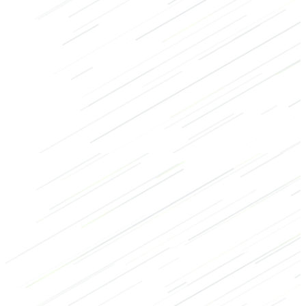
Stretching exercises
Mobiliteit
Herstel
Cooling-down
Warming-up
Billen