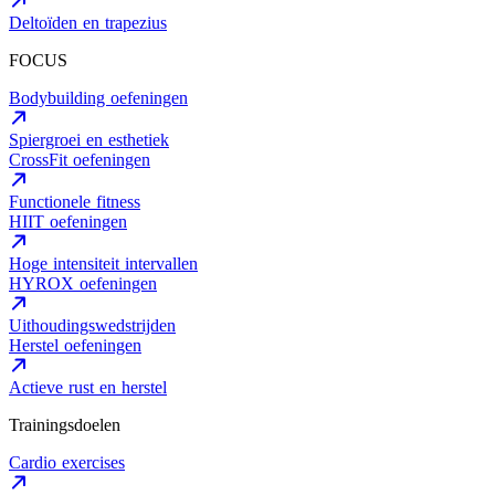
Deltoïden en trapezius
FOCUS
Bodybuilding oefeningen
Spiergroei en esthetiek
CrossFit oefeningen
Functionele fitness
HIIT oefeningen
Hoge intensiteit intervallen
HYROX oefeningen
Uithoudingswedstrijden
Herstel oefeningen
Actieve rust en herstel
Trainingsdoelen
Cardio exercises