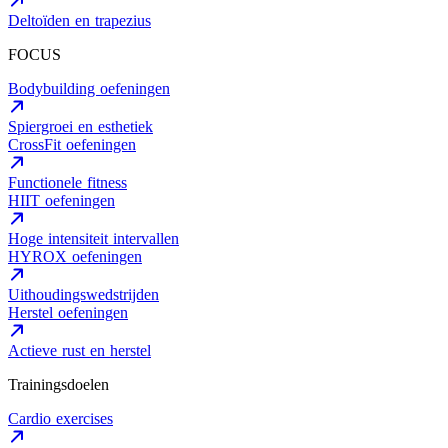
Deltoïden en trapezius
FOCUS
Bodybuilding oefeningen
Spiergroei en esthetiek
CrossFit oefeningen
Functionele fitness
HIIT oefeningen
Hoge intensiteit intervallen
HYROX oefeningen
Uithoudingswedstrijden
Herstel oefeningen
Actieve rust en herstel
Trainingsdoelen
Cardio exercises