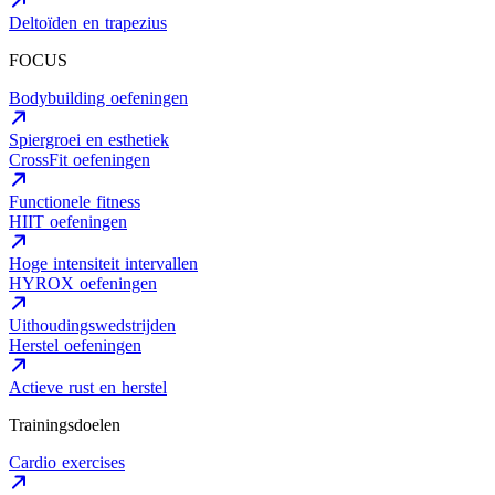
Deltoïden en trapezius
FOCUS
Bodybuilding oefeningen
Spiergroei en esthetiek
CrossFit oefeningen
Functionele fitness
HIIT oefeningen
Hoge intensiteit intervallen
HYROX oefeningen
Uithoudingswedstrijden
Herstel oefeningen
Actieve rust en herstel
Trainingsdoelen
Cardio exercises