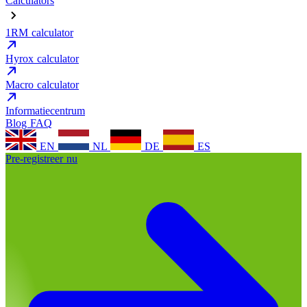
Calculators
1RM calculator
Hyrox calculator
Macro calculator
Informatiecentrum
Blog
FAQ
EN
NL
DE
ES
Pre-registreer nu