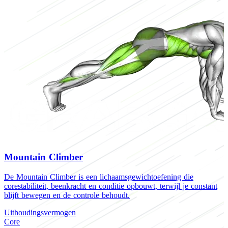
Mountain Climber
De Mountain Climber is een lichaamsgewichtoefening die
D
corestabiliteit, beenkracht en conditie opbouwt, terwijl je constant
h
blijft bewegen en de controle behoudt.
C
Uithoudingsvermogen
U
Core
H