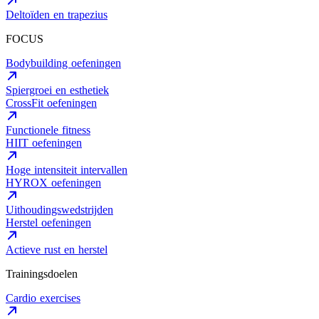
Deltoïden en trapezius
FOCUS
Bodybuilding oefeningen
Spiergroei en esthetiek
CrossFit oefeningen
Functionele fitness
HIIT oefeningen
Hoge intensiteit intervallen
HYROX oefeningen
Uithoudingswedstrijden
Herstel oefeningen
Actieve rust en herstel
Trainingsdoelen
Cardio exercises