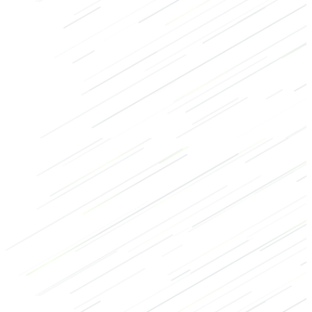
Billen
Lichaamsgewicht
Laag
3/3
Hoog