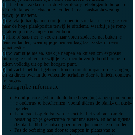
Laat je borst zakken naar de vloer door je ellebogen te buigen en
ze dicht langs je lichaam te houden in een push-upbeweging
terwijl je inademt.
Duw via je handpalmen om je armen te strekken en terug te keren
naar de hoge plankpositie terwijl je uitademt, waarbij je je romp
strak en je core aangespannen houdt.
Spring of stap met je voeten naar voren zodat ze net buiten je
handen landen, waarbij je je heupen laag laat zakken in een
squatpositie.
Duw vanuit je hielen, strek je heupen en knieën om explosief
omhoog te springen terwijl je je armen boven je hoofd brengt, en
adem volledig uit op het hoogste punt.
Land zacht met licht gebogen knieën om de impact op te vangen,
en ga direct over in de volgende herhaling door je knieën opnieuw
te buigen.
Belangrijke informatie
Houd je core gedurende de hele beweging aangespannen om
je onderrug te beschermen, vooral tijdens de plank- en push-
updelen.
Land zacht op de bal van je voet bij het springen om de
belasting op je gewrichten te minimaliseren, en houd tijdens
de plank altijd je polsen goed uitgelijnd onder je schouders.
Pas de oefening aan door te stappen in plaats van te