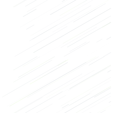
Uithoudingsvermogen
Cardio exercises
HIIT
CrossFit
Buik
Benen