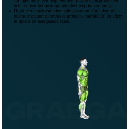
springen als je een beginner bent of gewrichtsproblemen
hebt, en laat het push-uponderdeel weg indien nodig.
Houd een consistent ademhalingspatroon aan: adem uit
tijdens inspanning (omhoog springen, opdrukken) en adem
in tijdens de neergaande fases.