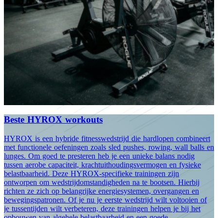
Beste HYROX workouts
HYROX is een hybride fitnesswedstrijd die hardlopen combineert
met functionele oefeningen zoals sled pushes, rowing, wall balls en
lunges. Om goed te presteren heb je een unieke balans nodig
tussen aerobe capaciteit, krachtuithoudingsvermogen en fysieke
belastbaarheid. Deze HYROX-specifieke trainingen zijn
ontworpen om wedstrijdomstandigheden na te bootsen. Hierbij
richten ze zich op belangrijke energiesystemen, overgangen en
bewegingspatronen. Of je nu je eerste wedstrijd wilt voltooien of
je tussentijden wilt verbeteren, deze trainingen helpen je bij het
opbouwen van algehele belastbaarheid en een goede