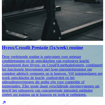
Hyrox/Crossfit Prestatie (5x/week) routine
Deze veeleisende routine is ontworpen voor serieuze
conditietraining en de ontwikkeling van explosieve kracht.
Geïnspireerd door Hyrox- en CrossFit-methodologieën, combineert
het functionele bewegingen met hoge-intensiteitstraining om
compleet atletisch vermogen op te bouwen. Vijf trainingsdagen per
week ontwikkelen de kracht, explosiviteit en het
uithoudingsvermogen die nodig zijn voor competitie of
topprestaties. Elke sessie daagt verschillende energiesystemen uit,
terwijl het opbouwen van concurrerende intensiteit middelen
creëert om training op te bouwen en werk te verbeteren.