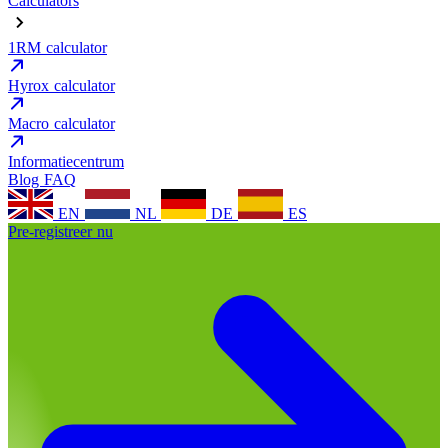
Calculators
1RM calculator
Hyrox calculator
Macro calculator
Informatiecentrum
Blog
FAQ
EN
NL
DE
ES
Pre-registreer nu