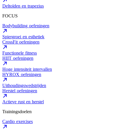
Deltoïden en trapezius
FOCUS
Bodybuilding oefeningen
Spiergroei en esthetiek
CrossFit oefeningen
Functionele fitness
HIIT oefeningen
Hoge intensiteit intervallen
HYROX oefeningen
Uithoudingswedstrijden
Herstel oefeningen
Actieve rust en herstel
Trainingsdoelen
Cardio exercises