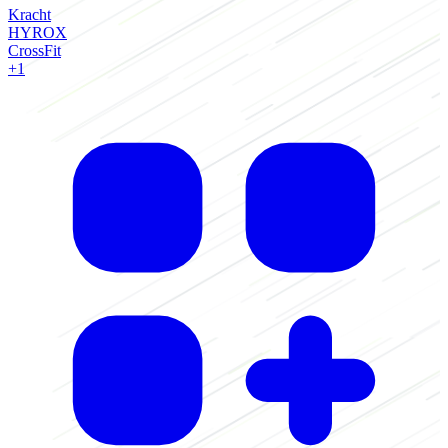
Kracht
K
HYROX
CrossFit
C
+1